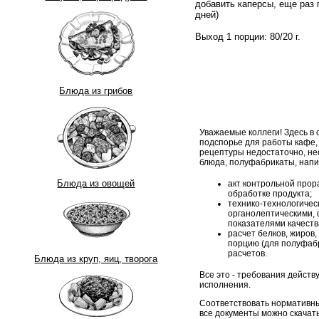
добавить каперсы, еще раз 
дней)
Выход 1 порции: 80/20 г.
Блюда из грибов
Уважаемые коллеги! Здесь в
подспорье для работы кафе,
рецептуры недостаточно, н
блюда, полуфабрикаты, напи
Блюда из овощей
акт контрольной прор
обработке продукта;
технико-технологическ
органолептическими, 
показателями качеств
расчет белков, жиров,
порцию (для полуфабр
расчетов.
Блюда из круп, яиц, творога
Все это - требования дейст
исполнения.
Соответствовать нормативны
все документы можно скачать