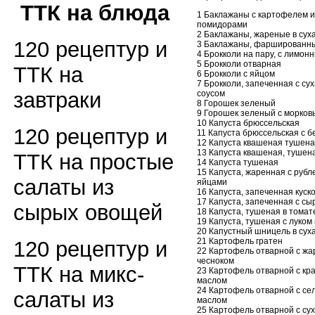
ТТК на блюда
1 Баклажаны с картофелем и
помидорами
2 Баклажаны, жареные в сух
120 рецептур и
3 Баклажаны, фаршированн
4 Брокколи на пару, с лимон
5 Брокколи отварная
ТТК на
6 Брокколи с яйцом
7 Брокколи, запеченная с су
завтраки
соусом
8 Горошек зеленый
9 Горошек зеленый с морков
10 Капуста брюссельская
120 рецептур и
11 Капуста брюссельская с б
12 Капуста квашеная тушен
13 Капуста квашеная, тушен
ТТК на простые
14 Капуста тушеная
15 Капуста, жаренная с руб
салаты из
яйцами
16 Капуста, запеченная куск
17 Капуста, запеченная с сы
сырых овощей
18 Капуста, тушеная в томат
19 Капуста, тушеная с луком
20 Капустный шницель в сух
21 Картофель гратен
120 рецептур и
22 Картофель отварной с ж
чесноком
ТТК на микс-
23 Картофель отварной с кр
маслом
24 Картофель отварной с с
салаты из
маслом
25 Картофель отварной с су