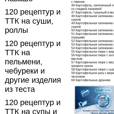
с тмином
46 Картофель, запеченный п
со сладкой паприкой
120 рецептур и
47 Картофель, тушеный в мо
48 Картофельная запеканка 
ТТК на суши,
сыром
49 Картофельная запеканка 
сыром
роллы
50 Картофельная запеканка 
51 Картофельная запеканка
огурцами
120 рецептур и
52 Картофельная запеканка 
53 Картофельная запеканка 
54 Картофельная запеканка 
ТТК на
55 Картофельное пюре с жа
56 Картофельное пюре с зе
маслом
пельмени,
57 Картофельное пюре с ма
грецкого ореха
чебуреки и
58 Картофельное пюре с сы
59 Картофельное рагу с морк
чесноком
другие изделия
60 Картофельные драники
из теста
120 рецептур и
ТТК на супы и