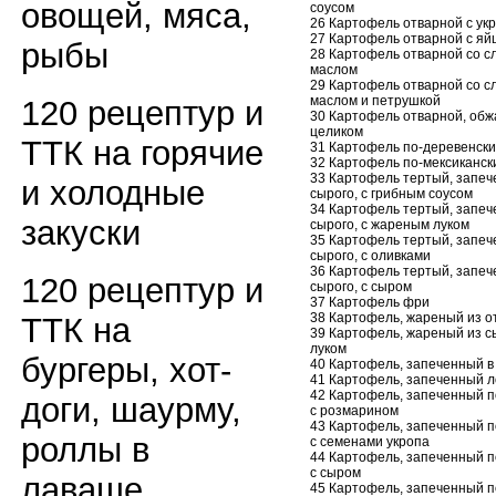
овощей, мяса,
соусом
26 Картофель отварной с ук
27 Картофель отварной с яй
рыбы
28 Картофель отварной со 
маслом
29 Картофель отварной со 
маслом и петрушкой
120 рецептур и
30 Картофель отварной, об
целиком
ТТК на горячие
31 Картофель по-деревенски
32 Картофель по-мексиканск
33 Картофель тертый, запеч
и холодные
сырого, с грибным соусом
34 Картофель тертый, запеч
закуски
сырого, с жареным луком
35 Картофель тертый, запеч
сырого, с оливками
36 Картофель тертый, запеч
120 рецептур и
сырого, с сыром
37 Картофель фри
38 Картофель, жареный из о
ТТК на
39 Картофель, жареный из сы
луком
бургеры, хот-
40 Картофель, запеченный в
41 Картофель, запеченный 
42 Картофель, запеченный п
доги, шаурму,
с розмарином
43 Картофель, запеченный п
роллы в
с семенами укропа
44 Картофель, запеченный п
с сыром
лаваше
45 Картофель, запеченный п