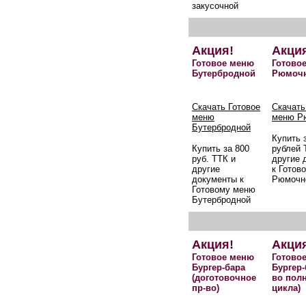
закусочной
Акция!
Акци
Готовое меню
Готово
Бутербродной
Рюмоч
Скачать Готовое
Скачать
меню
меню Р
Бутербродной
Купить 
Купить за 800
рублей 
руб. ТТК и
другие 
другие
к Готов
документы к
Рюмочн
Готовому меню
Бутербродной
Акция!
Акци
Готовое меню
Готово
Бургер-бара
Бургер-
(доготовочное
во пол
пр-во)
цикла)