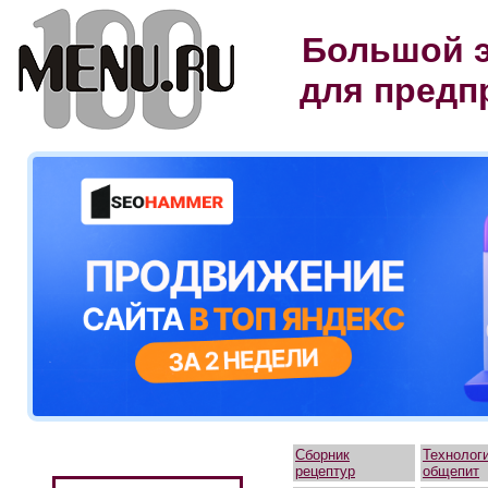
Большой э
для предп
Сборник
Технолог
рецептур
общепит