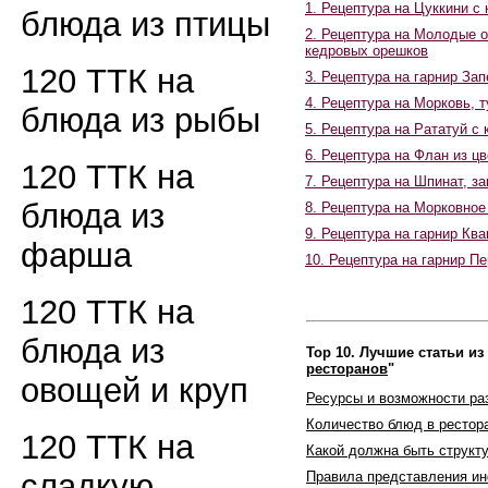
1. Рецептура на Цуккини с
блюда из птицы
2. Рецептура на Молодые о
кедровых орешков
120 ТТК на
3. Рецептура на гарнир За
4. Рецептура на Морковь, 
блюда из рыбы
5. Рецептура на Рататуй с
6. Рецептура на Флан из ц
120 ТТК на
7. Рецептура на Шпинат, з
блюда из
8. Рецептура на Морковно
9. Рецептура на гарнир Кв
фарша
10. Рецептура на гарнир П
120 ТТК на
блюда из
Top 10. Лучшие статьи из
ресторанов
"
овощей и круп
Ресурсы и возможности ра
Количество блюд в рестор
120 ТТК на
Какой должна быть структ
сладкую
Правила представления и