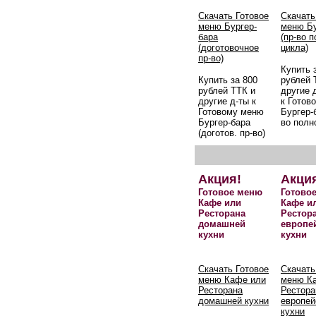
Скачать Готовое
Скачать
меню Бургер-
меню Бу
бара
(пр-во 
(доготовочное
цикла)
пр-во)
Купить 
Купить за 800
рублей 
рублей ТТК и
другие 
другие д-ты к
к Готов
Готовому меню
Бургер-б
Бургер-бара
во полн
(доготов. пр-во)
Акция!
Акци
Готовое меню
Готово
Кафе или
Кафе и
Ресторана
Рестор
домашней
европе
кухни
кухни
Скачать Готовое
Скачать
меню Кафе или
меню К
Ресторана
Рестора
домашней кухни
европей
кухни