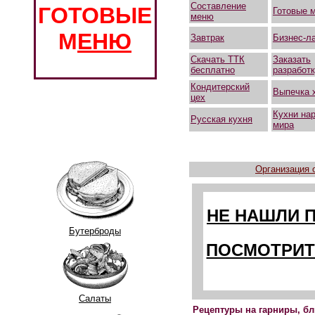
Составление
ГОТОВЫЕ
Готовые 
меню
М
ЕНЮ
Завтрак
Бизнес-л
Скачать ТТК
Заказать
бесплатно
разработ
Кондитерский
Выпечка 
цех
Кухни на
Русская кухня
мира
Организация 
НЕ НАШЛИ 
Бутерброды
ПОСМОТРИТ
Салаты
Рецептуры на гарниры, бл