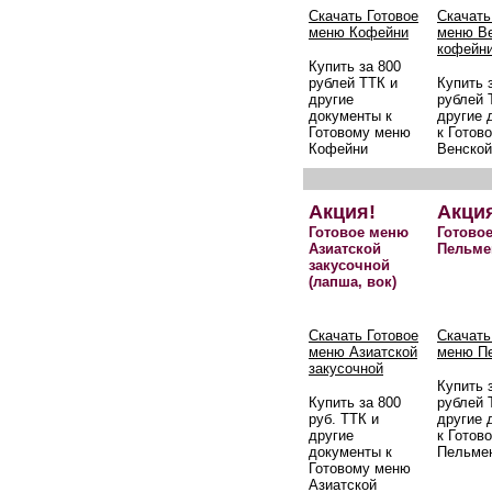
Скачать Готовое
Скачать
меню Кофейни
меню В
кофейн
Купить за 800
рублей ТТК и
Купить 
другие
рублей 
документы к
другие 
Готовому меню
к Готов
Кофейни
Венской
Акция!
Акци
Готовое меню
Готово
Азиатской
Пельме
закусочной
(лапша, вок)
Скачать Готовое
Скачать
меню Азиатской
меню П
закусочной
Купить 
Купить за 800
рублей 
руб. ТТК и
другие 
другие
к Готов
документы к
Пельме
Готовому меню
Азиатской