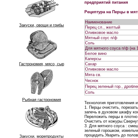
предприятий питания
Рецептура на Перцы в мят
Наименование
Закуски, овощи и грибы
Перец сл., желтый
Оливковое масло
Мятный соус п/ф
Соль
Для мятного соуса п/ф (на 1
Белое вино
Каперсы
Гастрономия, мясо, сыр
Сахар
Оливковое масло
Мята св.
Чеснок
Перец зеленый гор., дробл
Соль
Рыбная гастрономия
Технология приготовления 
1. Перцы очистить, порезат
запечь в духовом шкафу кож
Переложить перцы в плотно 
Очистить от кожуры.Сверну
3. Для мятного соуса : сме
зеленый горошком, измельче
процедить.Уварить до полов
Закуски, морепродукты