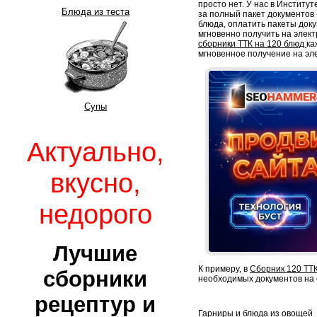
просто нет. У нас в Институ
Блюда из теста
за полный пакет документов -
блюда, оплатить пакеты док
мгновенно получить на элект
сборники ТТК на 120 блюд
ка
мгновенное получение на эл
Супы
Актуально,
вкусно,
недорого
Лучшие
К примеру, в
Сборник 120 ТТК
сборники
необходимых документов на 
рецептур и
Гарниры и блюда из овощей