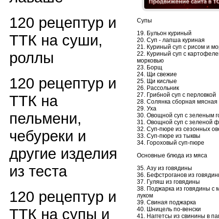
120 рецептур и
Супы
19. Бульон куриный
ТТК на суши,
20. Суп - лапша куриная
21. Куриный суп с рисом и м
роллы
22. Куриный суп с картофеле
морковью
23. Борщ
24. Щи свежие
120 рецептур и
25. Щи кислые
26. Рассольник
27. Грибной суп с перловкой
ТТК на
28. Солянка сборная мясная
29. Уха
пельмени,
30. Овощной суп с зеленым 
31. Овощной суп с зеленой 
32. Суп-пюре из сезонных о
чебуреки и
33. Суп-пюре из тыквы
34. Гороховый суп-пюре
другие изделия
Основные блюда из мяса
из теста
35. Азу из говядины
36. Бефстроганов из говяди
37. Гуляш из говядины
38. Поджарка из говядины с 
120 рецептур и
луком
39. Свиная поджарка
ТТК на супы и
40. Шницель по-венски
41. Наггетсы из свинины в п