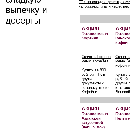
ТТК на блюда с рецептурами
калорийности для кафе, рес
выпечку и
десерты
Акция!
Акци
Готовое меню
Готово
Кофейни
Венско
кофейн
Скачать Готовое
Скачать
меню Кофейни
меню В
кофейн
Купить за 800
рублей ТТК и
Купить 
другие
рублей 
документы к
другие 
Готовому меню
к Готов
Кофейни
Венской
Акция!
Акци
Готовое меню
Готово
Азиатской
Пельме
закусочной
(лапша, вок)