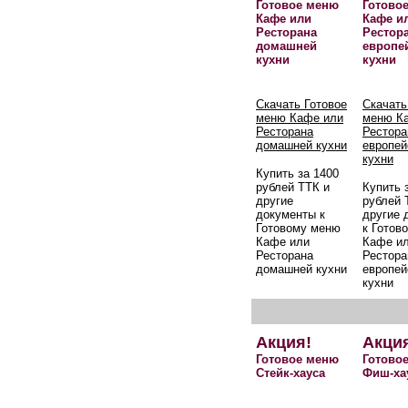
Готовое меню
Готово
Кафе или
Кафе и
Ресторана
Рестор
домашней
европе
кухни
кухни
Скачать Готовое
Скачать
меню Кафе или
меню К
Ресторана
Рестора
домашней кухни
европей
кухни
Купить за 1400
рублей ТТК и
Купить 
другие
рублей 
документы к
другие 
Готовому меню
к Готов
Кафе или
Кафе и
Ресторана
Рестора
домашней кухни
европей
кухни
Акция!
Акци
Готовое меню
Готово
Стейк-хауса
Фиш-ха