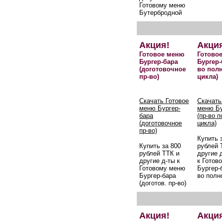
Готовому меню
Бутербродной
Акция!
Акци
Готовое меню
Готово
Бургер-бара
Бургер-
(доготовочное
во пол
пр-во)
цикла)
Скачать Готовое
Скачать
меню Бургер-
меню Бу
бара
(пр-во 
(доготовочное
цикла)
пр-во)
Купить 
Купить за 800
рублей 
рублей ТТК и
другие 
другие д-ты к
к Готов
Готовому меню
Бургер-б
Бургер-бара
во полн
(доготов. пр-во)
Акция!
Акци