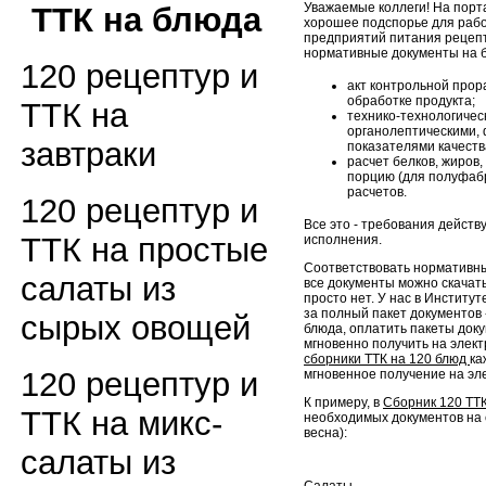
Уважаемые коллеги! На порт
ТТК на блюда
хорошее подспорье для рабо
предприятий питания рецеп
нормативные документы на б
120 рецептур и
акт контрольной прор
обработке продукта;
ТТК на
технико-технологическ
органолептическими, 
завтраки
показателями качеств
расчет белков, жиров,
порцию (для полуфабр
расчетов.
120 рецептур и
Все это - требования дейст
ТТК на простые
исполнения.
Соответствовать нормативны
салаты из
все документы можно скачать
просто нет. У нас в Институ
за полный пакет документов -
сырых овощей
блюда, оплатить пакеты док
мгновенно получить на элект
сборники ТТК на 120 блюд
ка
120 рецептур и
мгновенное получение на эл
К примеру, в
Сборник 120 ТТ
ТТК на микс-
необходимых документов на 
весна):
салаты из
Салаты