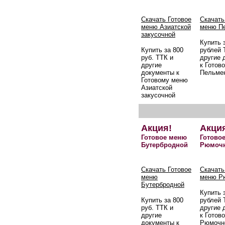
Скачать Готовое
Скачать
меню Азиатской
меню П
закусочной
Купить 
Купить за 800
рублей 
руб. ТТК и
другие 
другие
к Готов
документы к
Пельме
Готовому меню
Азиатской
закусочной
Акция!
Акци
Готовое меню
Готово
Бутербродной
Рюмоч
Скачать Готовое
Скачать
меню
меню Р
Бутербродной
Купить 
Купить за 800
рублей 
руб. ТТК и
другие 
другие
к Готов
документы к
Рюмочн