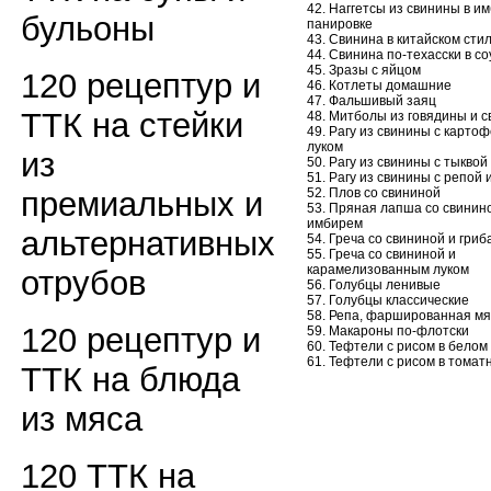
42. Наггетсы из свинины в и
бульоны
панировке
43. Свинина в китайском сти
44. Свинина по-техасски в с
45. Зразы с яйцом
120 рецептур и
46. Котлеты домашние
47. Фальшивый заяц
ТТК на стейки
48. Митболы из говядины и 
49. Рагу из свинины с карто
луком
из
50. Рагу из свинины с тыквой
51. Рагу из свинины с репой 
премиальных и
52. Плов со свининой
53. Пряная лапша со свинин
имбирем
альтернативных
54. Греча со свининой и гриб
55. Греча со свининой и
карамелизованным луком
отрубов
56. Голубцы ленивые
57. Голубцы классические
58. Репа, фаршированная мя
120 рецептур и
59. Макароны по-флотски
60. Тефтели с рисом в белом
61. Тефтели с рисом в томат
ТТК на блюда
из мяса
120 ТТК на