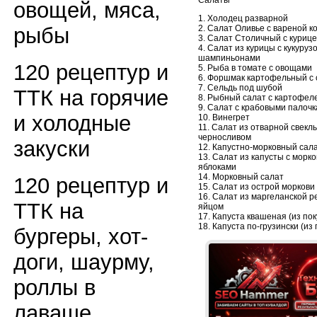
овощей, мяса,
1. Холодец разварной
2. Салат Оливье с вареной к
рыбы
3. Салат Столичный с куриц
4. Салат из курицы с кукуруз
шампиньонами
120 рецептур и
5. Рыба в томате с овощами
6. Форшмак картофельный с
7. Сельдь под шубой
ТТК на горячие
8. Рыбный салат с картофел
9. Салат с крабовыми палоч
и холодные
10. Винегрет
11. Салат из отварной свеклы
черносливом
закуски
12. Капустно-морковный сал
13. Салат из капусты с морко
яблоками
14. Морковный салат
120 рецептур и
15. Салат из острой моркови
16. Салат из маргеланской р
ТТК на
яйцом
17. Капуста квашеная (из по
18. Капуста по-грузински (из
бургеры, хот-
доги, шаурму,
роллы в
лаваше