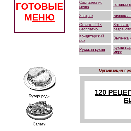
Составление
ГОТОВЫЕ
Готовые 
меню
М
ЕНЮ
Завтрак
Бизнес-л
Скачать ТТК
Заказать
бесплатно
разработ
Кондитерский
Выпечка 
цех
Кухни на
Русская кухня
мира
Организация про
120 РЕЦЕ
Бутерброды
Б
Салаты