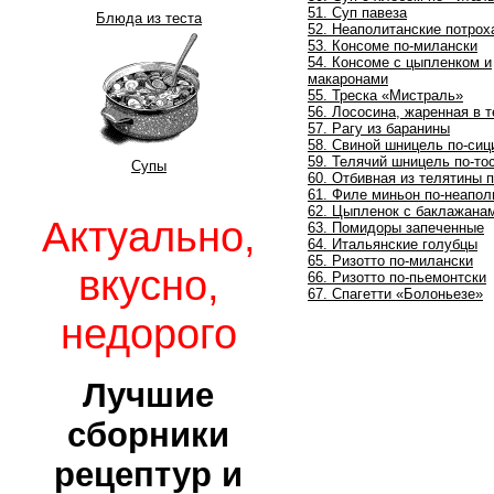
51. Суп павеза
Блюда из теста
52. Неаполитанские потрох
53. Консоме по-милански
54. Консоме с цыпленком и
макаронами
55. Треска «Мистраль»
56. Лососина, жаренная в т
57. Рагу из баранины
58. Свиной шницель по-сиц
59. Телячий шницель по-то
Супы
60. Отбивная из телятины 
61. Филе миньон по-неапол
62. Цыпленок с баклажана
Актуально,
63. Помидоры запеченные
64. Итальянские голубцы
65. Ризотто по-милански
вкусно,
66. Ризотто по-пьемонтски
67. Спагетти «Болоньезе»
недорого
Лучшие
сборники
рецептур и