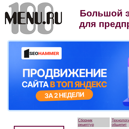
Большой э
для предп
Сборник
Технолог
рецептур
общепит