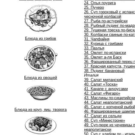
24. Олья поурига
25. Пучеро
26. Суп гороховый с испан
чесночной колбасой
27. Рыба по-астурийски
28. Рыбный пудинг по-мад
29. Тушеная треска по-биск
30. Колбаски свиные по-ка
Блюда из грибов
31. Чапфайня
32. Курица с грибами
33. Паэлья
34. Омлет по-испански
35. Омлет а-ля Баск
36. Фаршированный перец 
37. Красная капуста, тушен
38. Пудинг банановый
Италия
Блюда из овощей
39. Салат миланский
40. Салат «Тоска»
41. Канапе с анчоусами
42. Салат «Фигаро»
43. Маслины по-сицилийск
44. Салат неаполитанский
45. Салат с копченой рыбо
Блюда из круп, яиц, творога
46. Фаршированные шампи
47. Салат из сельди
48. Суп «Минестроне»
49. Суп-пюре из чечевицы п
неаполитански
50. Суп с хлебом по - итал