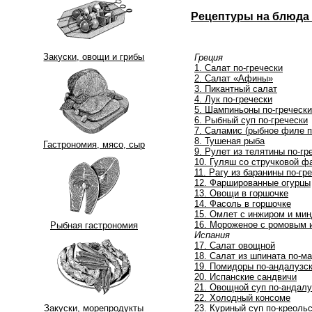
Рецептуры на блюда 
Закуски, овощи и грибы
Греция
1. Салат по-гречески
2. Салат «Афины»
3. Пикантный салат
4. Лук по-гречески
5. Шампиньоны по-гречески
6. Рыбный суп по-гречески
7. Саламис (рыбное филе п
8. Тушеная рыба
Гастрономия, мясо, сыр
9. Рулет из телятины по-гр
10. Гуляш со стручковой 
11. Рагу из баранины по-гр
12. Фаршированные огурцы
13. Овощи в горшочке
14. Фасоль в горшочке
15. Омлет с инжиром и ми
16. Мороженое с ромовым
Рыбная гастрономия
Испания
17. Салат овощной
18. Салат из шпината по-м
19. Помидоры по-андалузс
20. Испанские сандвичи
21. Овощной суп по-андалу
22. Холодный консоме
23. Куриный суп по-креоль
Закуски, морепродукты