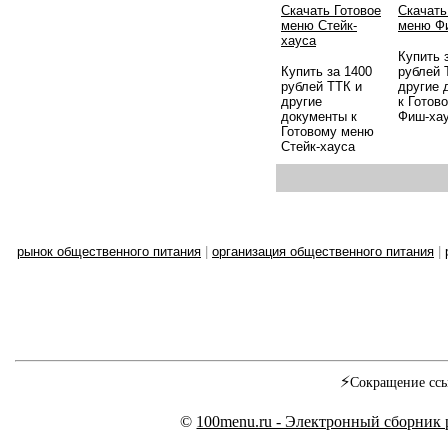
Скачать Готовое
Скачать
меню Стейк-
меню Ф
хауса
Купить 
Купить за 1400
рублей 
рублей ТТК и
другие 
другие
к Готов
документы к
Фиш-ха
Готовому меню
Стейк-хауса
рынок общественного питания
|
организация общественного питания
|
⚡
Сокращение ссы
©
100menu.ru - Электронный сборник