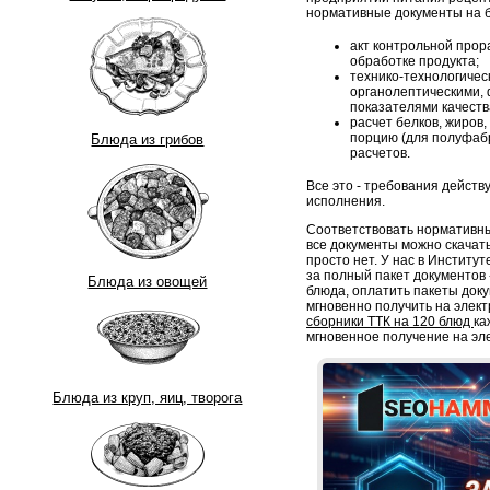
нормативные документы на б
акт контрольной прор
обработке продукта;
технико-технологическ
органолептическими, 
показателями качеств
расчет белков, жиров,
порцию (для полуфабр
Блюда из грибов
расчетов.
Все это - требования дейст
исполнения.
Соответствовать нормативны
все документы можно скачать
просто нет. У нас в Институ
за полный пакет документов -
Блюда из овощей
блюда, оплатить пакеты док
мгновенно получить на элект
сборники ТТК на 120 блюд
ка
мгновенное получение на эл
Блюда из круп, яиц, творога