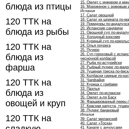
15. Омлет с инжиром и ми
блюда из птицы
16. Мороженое с ромовым
Испания
17. Салат овощной
120 ТТК на
18. Салат из шпината по-м
19. Помидоры по-андалузс
20. Испанские сандвичи
блюда из рыбы
21. Овощной суп по-андалу
22. Холодный консоме
23. Куриный суп по-креоль
120 ТТК на
24. Олья поурига
25. Пучеро
26. Суп гороховый с испан
блюда из
чесночной колбасой
27. Рыба по-астурийски
фарша
28. Рыбный пудинг по-мад
29. Тушеная треска по-биск
30. Колбаски свиные по-ка
120 ТТК на
31. Чапфайня
32. Курица с грибами
33. Паэлья
блюда из
34. Омлет по-испански
35. Омлет а-ля Баск
овощей и круп
36. Фаршированный перец 
37. Красная капуста, тушен
38. Пудинг банановый
Италия
120 ТТК на
39. Салат миланский
40. Салат «Тоска»
сладкую
41. Канапе с анчоусами