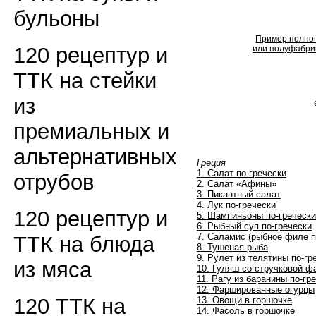
бульоны
Пример полног
120 рецептур и
или полуфабрик
ТТК на стейки
из
премиальных и
альтернативных
Греция
1. Салат по-гречески
отрубов
2. Салат «Афины»
3. Пикантный салат
4. Лук по-гречески
120 рецептур и
5. Шампиньоны по-гречески
6. Рыбный суп по-гречески
7. Саламис (рыбное филе п
ТТК на блюда
8. Тушеная рыба
9. Рулет из телятины по-гр
из мяса
10. Гуляш со стручковой 
11. Рагу из баранины по-гр
12. Фаршированные огурцы
120 ТТК на
13. Овощи в горшочке
14. Фасоль в горшочке