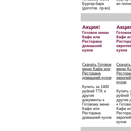
Бургер-бара
во полн
(доготов. пр-во)
Акция!
Акци
Готовое меню
Готово
Кафе или
Кафе и
Ресторана
Рестор
домашней
европе
кухни
кухни
Скачать Готовое
Скачать
меню Кафе или
меню К
Ресторана
Рестора
домашней кухни
европей
кухни
Купить за 1400
рублей ТТК и
Купить 
другие
рублей 
документы к
другие 
Готовому меню
к Готов
Кафе или
Кафе и
Ресторана
Рестора
домашней кухни
европей
кухни