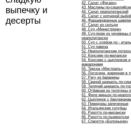
42. Салат «Фигаро»
43. Маслины по-сицилийск
выпечку и
44. Салат неаполитанский
45. Салат с копченой рыбо
десерты
46. Фаршированные шампи
47. Салат из сельди
48. Суп «Минестроне»
49. Суп-пюре из чечевицы п
неаполитански
50. Суп с хлебом по - итал
51. Суп павеза
52. Неаполитанские потрох
53. Консоме по-милански
54. Консоме с цыпленком и
макаронами
55. Треска «Мистраль»
56. Лососина, жаренная в т
57. Рагу из баранины
58. Свиной шницель по-сиц
59. Телячий шницель по-то
60. Отбивная из телятины 
61. Филе миньон по-неапол
62. Цыпленок с баклажана
63. Помидоры запеченные
64. Итальянские голубцы
65. Ризотто по-милански
66. Ризотто по-пьемонтски
67. Спагетти «Болоньезе»