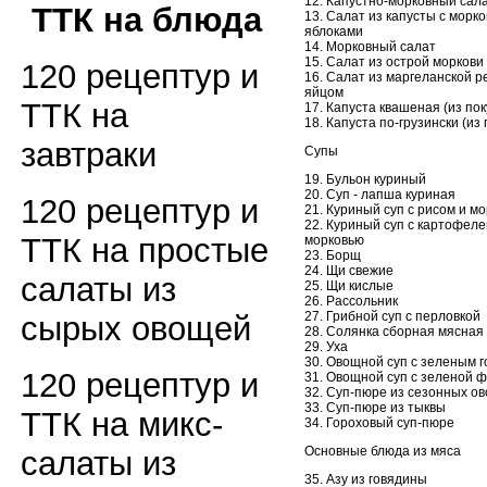
12. Капустно-морковный сал
ТТК на блюда
13. Салат из капусты с морко
яблоками
14. Морковный салат
15. Салат из острой моркови
120 рецептур и
16. Салат из маргеланской р
яйцом
ТТК на
17. Капуста квашеная (из по
18. Капуста по-грузински (из
завтраки
Супы
19. Бульон куриный
20. Суп - лапша куриная
120 рецептур и
21. Куриный суп с рисом и м
22. Куриный суп с картофеле
ТТК на простые
морковью
23. Борщ
24. Щи свежие
салаты из
25. Щи кислые
26. Рассольник
27. Грибной суп с перловкой
сырых овощей
28. Солянка сборная мясная
29. Уха
30. Овощной суп с зеленым 
120 рецептур и
31. Овощной суп с зеленой 
32. Суп-пюре из сезонных о
33. Суп-пюре из тыквы
ТТК на микс-
34. Гороховый суп-пюре
Основные блюда из мяса
салаты из
35. Азу из говядины