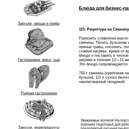
Блюда для бизнес-ла
Закуски, овощи и грибы
115. Рецептура на Свинин
Разогреть сливочное масло 
свинины. Полить бульоном и
пряные травы, посолить, по
слабом нагреве, время от 
блюдо и поставить в тепло
нагреве в течение 12—15 ми
Гастрономия, мясо, сыр
Это блюдо сопровождается 
750 г свинины (хребтовая ча
бульона, 1/2 л сухого белог
нашпигованный гвоздикой.
Рыбная гастрономия
Уважаемые коллеги! На порт
хорошее подспорье для рабо
Закуски, морепродукты
предприятий питания рецеп