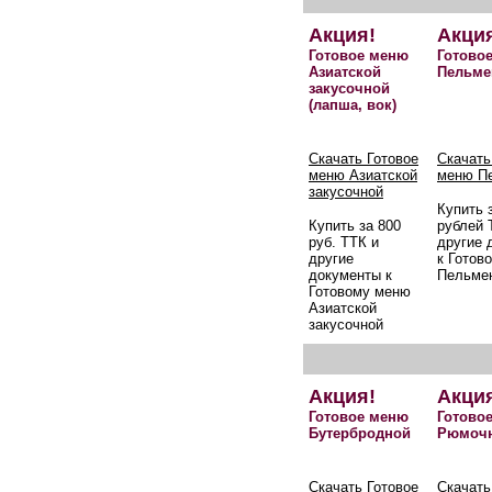
Акция!
Акци
Готовое меню
Готово
Азиатской
Пельме
закусочной
(лапша, вок)
Скачать Готовое
Скачать
меню Азиатской
меню П
закусочной
Купить 
Купить за 800
рублей 
руб. ТТК и
другие 
другие
к Готов
документы к
Пельме
Готовому меню
Азиатской
закусочной
Акция!
Акци
Готовое меню
Готово
Бутербродной
Рюмоч
Скачать Готовое
Скачать