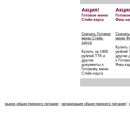
Акция!
Акци
Готовое меню
Готово
Стейк-хауса
Фиш-ха
Скачать Готовое
Скачать
меню Стейк-
меню Ф
хауса
Купить 
Купить за 1400
рублей 
рублей ТТК и
другие 
другие
к Готов
документы к
Фиш-ха
Готовому меню
Стейк-хауса
рынок общественного питания
|
организация общественного питания
|