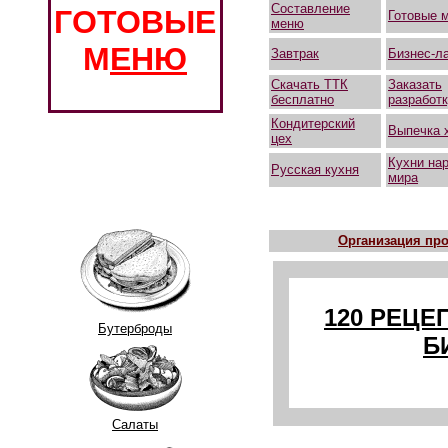
Составление
ГОТОВЫЕ
Готовые 
меню
М
ЕНЮ
Завтрак
Бизнес-л
Скачать ТТК
Заказать
бесплатно
разработ
Кондитерский
Выпечка 
цех
Кухни на
Русская кухня
мира
Организация про
120 РЕЦЕ
Бутерброды
Б
Салаты