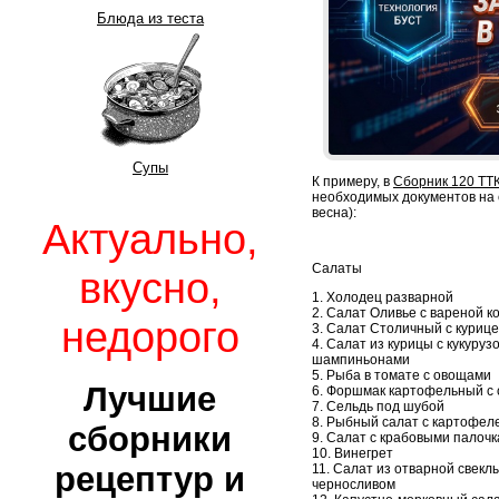
Блюда из теста
Супы
К примеру, в
Сборник 120 ТТ
необходимых документов на 
весна):
Актуально,
Салаты
вкусно,
1. Холодец разварной
2. Салат Оливье с вареной к
недорого
3. Салат Столичный с куриц
4. Салат из курицы с кукуруз
шампиньонами
5. Рыба в томате с овощами
Лучшие
6. Форшмак картофельный с
7. Сельдь под шубой
8. Рыбный салат с картофел
сборники
9. Салат с крабовыми палоч
10. Винегрет
рецептур и
11. Салат из отварной свеклы
черносливом