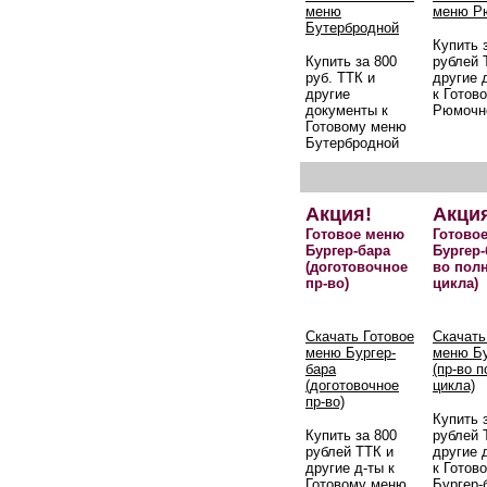
меню
меню Р
Бутербродной
Купить 
Купить за 800
рублей 
руб. ТТК и
другие 
другие
к Готов
документы к
Рюмочн
Готовому меню
Бутербродной
Акция!
Акци
Готовое меню
Готово
Бургер-бара
Бургер-
(доготовочное
во пол
пр-во)
цикла)
Скачать Готовое
Скачать
меню Бургер-
меню Бу
бара
(пр-во 
(доготовочное
цикла)
пр-во)
Купить 
Купить за 800
рублей 
рублей ТТК и
другие 
другие д-ты к
к Готов
Готовому меню
Бургер-б