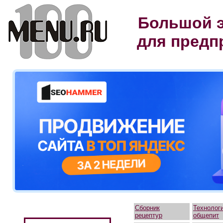
Большой э
для предп
Сборник
Технолог
рецептур
общепит