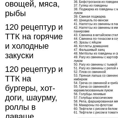
овощей, мяса,
36. Бефстроганов из говяди
37. Гуляш из говядины
38. Поджарка из говядины с 
рыбы
луком
39. Свиная поджарка
40. Шницель по-венски
41. Наггетсы из свинины в п
120 рецептур и
42. Наггетсы из свинины в и
панировке
ТТК на горячие
43. Свинина в китайском сти
44. Свинина по-техасски в с
45. Зразы с яйцом
и холодные
46. Котлеты домашние
47. Фальшивый заяц
закуски
48. Митболы из говядины и 
49. Рагу из свинины с карто
луком
50. Рагу из свинины с тыквой
120 рецептур и
51. Рагу из свинины с репой 
52. Плов со свининой
53. Пряная лапша со свинин
ТТК на
имбирем
54. Греча со свининой и гриб
бургеры, хот-
55. Греча со свининой и
карамелизованным луком
56. Голубцы ленивые
доги, шаурму,
57. Голубцы классические
58. Репа, фаршированная мя
роллы в
59. Макароны по-флотски
60. Тефтели с рисом в белом
61. Тефтели с рисом в томат
лаваше