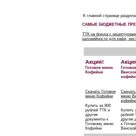
К главной странице раздел
САМЫЕ БЮДЖЕТНЫЕ ПРЕ
ТТК на блюда с рецептурами
калорийности для кафе, рес
Акция!
Акци
Готовое меню
Готово
Кофейни
Венско
кофейн
Скачать Готовое
Скачать
меню Кофейни
меню В
кофейн
Купить за 800
рублей ТТК и
Купить 
другие
рублей 
документы к
другие 
Готовому меню
к Готов
Кофейни
Венской