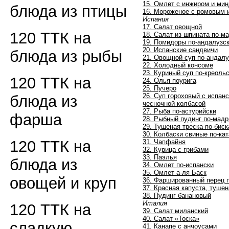
15. Омлет с инжиром и ми
блюда из птицы
16. Мороженое с ромовым
Испания
17. Салат овощной
120 ТТК на
18. Салат из шпината по-м
19. Помидоры по-андалузс
20. Испанские сандвичи
блюда из рыбы
21. Овощной суп по-андалу
22. Холодный консоме
23. Куриный суп по-креоль
120 ТТК на
24. Олья поурига
25. Пучеро
26. Суп гороховый с испан
блюда из
чесночной колбасой
27. Рыба по-астурийски
фарша
28. Рыбный пудинг по-мад
29. Тушеная треска по-биск
30. Колбаски свиные по-ка
120 ТТК на
31. Чапфайня
32. Курица с грибами
33. Паэлья
блюда из
34. Омлет по-испански
35. Омлет а-ля Баск
овощей и круп
36. Фаршированный перец 
37. Красная капуста, тушен
38. Пудинг банановый
Италия
120 ТТК на
39. Салат миланский
40. Салат «Тоска»
сладкую
41. Канапе с анчоусами