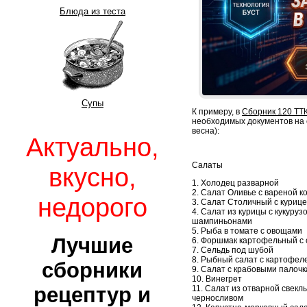
Блюда из теста
Супы
К примеру, в
Сборник 120 ТТ
необходимых документов на 
весна):
Актуально,
Салаты
вкусно,
1. Холодец разварной
2. Салат Оливье с вареной к
недорого
3. Салат Столичный с куриц
4. Салат из курицы с кукуруз
шампиньонами
5. Рыба в томате с овощами
Лучшие
6. Форшмак картофельный с
7. Сельдь под шубой
8. Рыбный салат с картофел
сборники
9. Салат с крабовыми палоч
10. Винегрет
рецептур и
11. Салат из отварной свеклы
черносливом