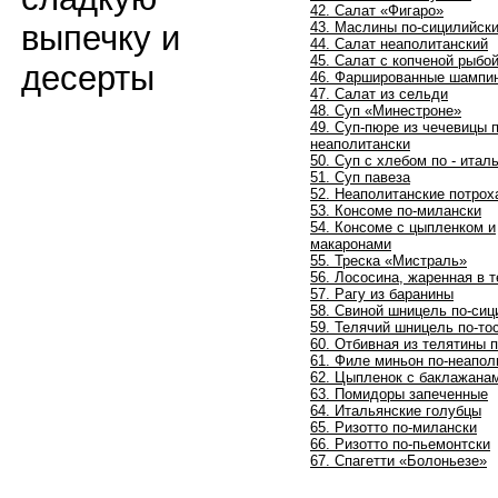
42. Салат «Фигаро»
43. Маслины по-сицилийск
выпечку и
44. Салат неаполитанский
45. Салат с копченой рыбо
десерты
46. Фаршированные шампи
47. Салат из сельди
48. Суп «Минестроне»
49. Суп-пюре из чечевицы п
неаполитански
50. Суп с хлебом по - итал
51. Суп павеза
52. Неаполитанские потрох
53. Консоме по-милански
54. Консоме с цыпленком и
макаронами
55. Треска «Мистраль»
56. Лососина, жаренная в т
57. Рагу из баранины
58. Свиной шницель по-сиц
59. Телячий шницель по-то
60. Отбивная из телятины 
61. Филе миньон по-неапол
62. Цыпленок с баклажана
63. Помидоры запеченные
64. Итальянские голубцы
65. Ризотто по-милански
66. Ризотто по-пьемонтски
67. Спагетти «Болоньезе»