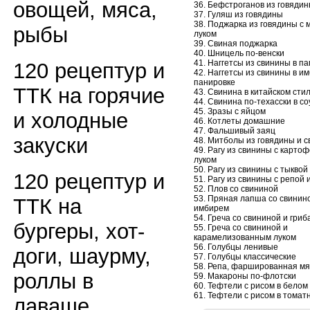
овощей, мяса,
36. Бефстроганов из говяди
37. Гуляш из говядины
38. Поджарка из говядины с 
рыбы
луком
39. Свиная поджарка
40. Шницель по-венски
41. Наггетсы из свинины в п
120 рецептур и
42. Наггетсы из свинины в и
панировке
ТТК на горячие
43. Свинина в китайском сти
44. Свинина по-техасски в с
45. Зразы с яйцом
и холодные
46. Котлеты домашние
47. Фальшивый заяц
закуски
48. Митболы из говядины и 
49. Рагу из свинины с карто
луком
50. Рагу из свинины с тыквой
120 рецептур и
51. Рагу из свинины с репой 
52. Плов со свининой
53. Пряная лапша со свинин
ТТК на
имбирем
54. Греча со свининой и гриб
бургеры, хот-
55. Греча со свининой и
карамелизованным луком
56. Голубцы ленивые
доги, шаурму,
57. Голубцы классические
58. Репа, фаршированная мя
роллы в
59. Макароны по-флотски
60. Тефтели с рисом в белом
61. Тефтели с рисом в томат
лаваше