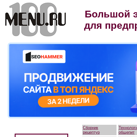
Большой э
для предп
Сборник
Технолог
рецептур
общепит