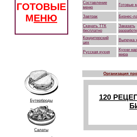
Составление
ГОТОВЫЕ
Готовые 
меню
М
ЕНЮ
Завтрак
Бизнес-л
Скачать ТТК
Заказать
бесплатно
разработ
Кондитерский
Выпечка 
цех
Кухни на
Русская кухня
мира
Организация про
120 РЕЦЕ
Бутерброды
Б
Салаты