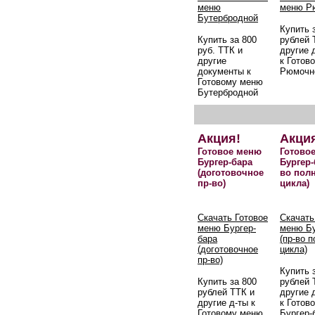
меню
меню Р
Бутербродной
Купить 
Купить за 800
рублей 
руб. ТТК и
другие 
другие
к Готов
документы к
Рюмочн
Готовому меню
Бутербродной
Акция!
Акци
Готовое меню
Готово
Бургер-бара
Бургер-
(доготовочное
во пол
пр-во)
цикла)
Скачать Готовое
Скачать
меню Бургер-
меню Бу
бара
(пр-во 
(доготовочное
цикла)
пр-во)
Купить 
Купить за 800
рублей 
рублей ТТК и
другие 
другие д-ты к
к Готов
Готовому меню
Бургер-б