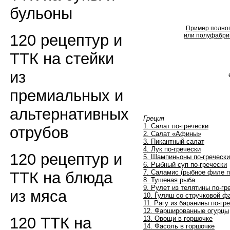
бульоны
Пример полног
120 рецептур и
или полуфабрик
ТТК на стейки
из
премиальных и
альтернативных
Греция
1. Салат по-гречески
отрубов
2. Салат «Афины»
3. Пикантный салат
4. Лук по-гречески
120 рецептур и
5. Шампиньоны по-гречески
6. Рыбный суп по-гречески
7. Саламис (рыбное филе п
ТТК на блюда
8. Тушеная рыба
9. Рулет из телятины по-гр
из мяса
10. Гуляш со стручковой 
11. Рагу из баранины по-гр
12. Фаршированные огурцы
120 ТТК на
13. Овощи в горшочке
14. Фасоль в горшочке