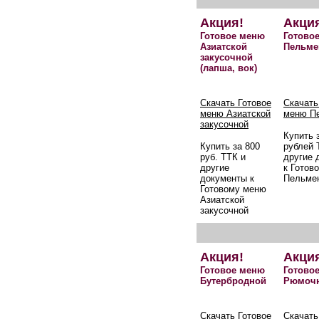
Акция!
Акци
Готовое меню
Готово
Азиатской
Пельме
закусочной
(лапша, вок)
Скачать Готовое
Скачать
меню Азиатской
меню П
закусочной
Купить 
Купить за 800
рублей 
руб. ТТК и
другие 
другие
к Готов
документы к
Пельме
Готовому меню
Азиатской
закусочной
Акция!
Акци
Готовое меню
Готово
Бутербродной
Рюмоч
Скачать Готовое
Скачать