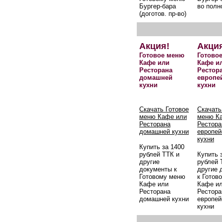
Бургер-бара
во полн
(доготов. пр-во)
Акция!
Акци
Готовое меню
Готово
Кафе или
Кафе и
Ресторана
Рестор
домашней
европе
кухни
кухни
Скачать Готовое
Скачать
меню Кафе или
меню К
Ресторана
Рестора
домашней кухни
европей
кухни
Купить за 1400
рублей ТТК и
Купить 
другие
рублей 
документы к
другие 
Готовому меню
к Готов
Кафе или
Кафе и
Ресторана
Рестора
домашней кухни
европей
кухни