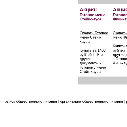
Акция!
Акци
Готовое меню
Готово
Стейк-хауса
Фиш-ха
Скачать Готовое
Скачать
меню Стейк-
меню Ф
хауса
Купить 
Купить за 1400
рублей 
рублей ТТК и
другие 
другие
к Готов
документы к
Фиш-ха
Готовому меню
Стейк-хауса
рынок общественного питания
|
организация общественного питания
|