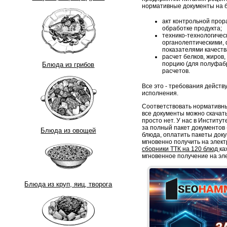
нормативные документы на б
акт контрольной прор
обработке продукта;
технико-технологическ
органолептическими, 
показателями качеств
расчет белков, жиров,
порцию (для полуфабр
Блюда из грибов
расчетов.
Все это - требования дейст
исполнения.
Соответствовать нормативны
все документы можно скачать
просто нет. У нас в Институ
за полный пакет документов -
Блюда из овощей
блюда, оплатить пакеты док
мгновенно получить на элект
сборники ТТК на 120 блюд
ка
мгновенное получение на эл
Блюда из круп, яиц, творога