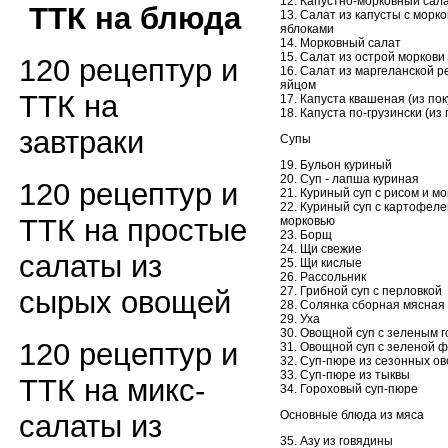
12. Капустно-морковный сал
ТТК на блюда
13. Салат из капусты с морко
яблоками
14. Морковный салат
15. Салат из острой моркови
120 рецептур и
16. Салат из маргеланской р
яйцом
ТТК на
17. Капуста квашеная (из по
18. Капуста по-грузински (из
завтраки
Супы
19. Бульон куриный
20. Суп - лапша куриная
120 рецептур и
21. Куриный суп с рисом и м
22. Куриный суп с картофеле
ТТК на простые
морковью
23. Борщ
24. Щи свежие
салаты из
25. Щи кислые
26. Рассольник
27. Грибной суп с перловкой
сырых овощей
28. Солянка сборная мясная
29. Уха
30. Овощной суп с зеленым 
120 рецептур и
31. Овощной суп с зеленой 
32. Суп-пюре из сезонных о
33. Суп-пюре из тыквы
ТТК на микс-
34. Гороховый суп-пюре
Основные блюда из мяса
салаты из
35. Азу из говядины