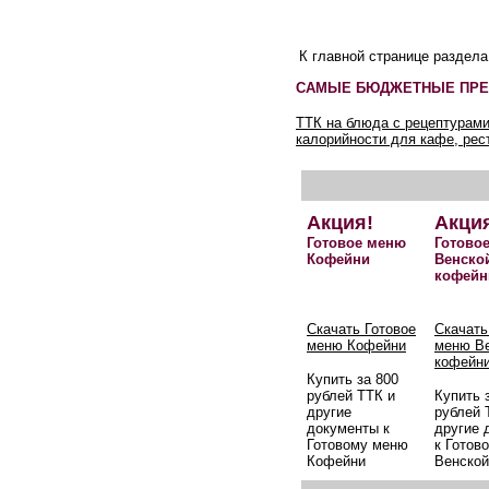
К главной странице раздел
САМЫЕ БЮДЖЕТНЫЕ ПРЕ
ТТК на блюда с рецептурами
калорийности для кафе, рес
Акция!
Акци
Готовое меню
Готово
Кофейни
Венско
кофейн
Скачать Готовое
Скачать
меню Кофейни
меню В
кофейн
Купить за 800
рублей ТТК и
Купить 
другие
рублей 
документы к
другие 
Готовому меню
к Готов
Кофейни
Венской