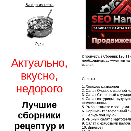
Блюда из теста
Супы
К примеру, в
Сборник 120 ТТ
Актуально,
необходимых документов на 
весна):
вкусно,
Салаты
недорого
1. Холодец разварной
2. Салат Оливье с вареной к
3. Салат Столичный с куриц
4. Салат из курицы с кукуруз
Лучшие
шампиньонами
5. Рыба в томате с овощами
6. Форшмак картофельный с
сборники
7. Сельдь под шубой
8. Рыбный салат с картофел
рецептур и
9. Салат с крабовыми палоч
10. Винегрет