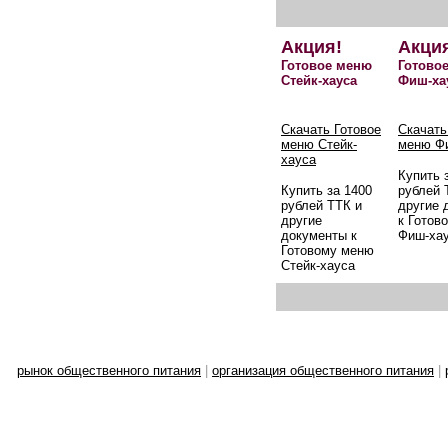
Акция!
Акци
Готовое меню
Готово
Стейк-хауса
Фиш-ха
Скачать Готовое
Скачать
меню Стейк-
меню Ф
хауса
Купить 
Купить за 1400
рублей 
рублей ТТК и
другие 
другие
к Готов
документы к
Фиш-ха
Готовому меню
Стейк-хауса
рынок общественного питания
|
организация общественного питания
|