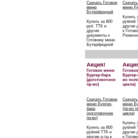
Скачать Готовое
Скачать
меню
меню Р
Бутербродной
Купить 
Купить за 800
рублей 
руб. ТТК и
другие 
другие
к Готов
документы к
Рюмочн
Готовому меню
Бутербродной
Акция!
Акци
Готовое меню
Готово
Бургер-бара
Бургер-
(доготовочное
во пол
пр-во)
цикла)
Скачать Готовое
Скачать
меню Бургер-
меню Бу
бара
(пр-во 
(доготовочное
цикла)
пр-во)
Купить 
Купить за 800
рублей 
рублей ТТК и
другие 
другие д-ты к
к Готов