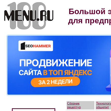
Большой э
для предп
Сборник
Технолог
рецептур
общепит