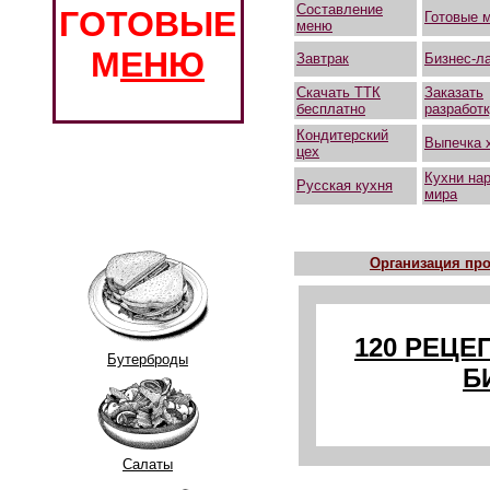
Составление
ГОТОВЫЕ
Готовые 
меню
М
ЕНЮ
Завтрак
Бизнес-л
Скачать ТТК
Заказать
бесплатно
разработ
Кондитерский
Выпечка 
цех
Кухни на
Русская кухня
мира
Организация про
120 РЕЦЕ
Бутерброды
Б
Салаты