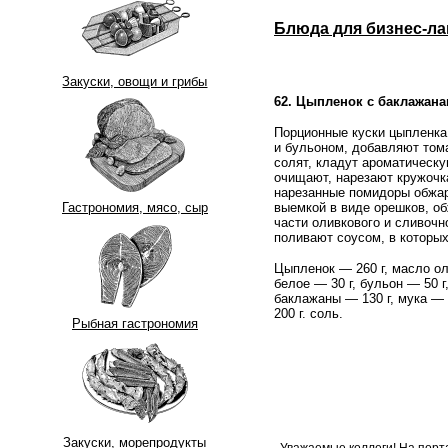
Блюда для бизнес-ла
Закуски, овощи и грибы
62. Цыпленок с баклажан
Порционные куски цыпленка
и бульоном, добавляют тома
солят, кладут ароматическу
очищают, нарезают кружочка
нарезанные помидоры обжар
выемкой в виде орешков, о
Гастрономия, мясо, сыр
части оливкового и сливочн
поливают соусом, в которых
Цыпленок — 260 г, масло ол
белое — 30 г, бульон — 50 г
баклажаны — 130 г, мука — 
200 г. соль.
Рыбная гастрономия
Закуски, морепродукты
Уважаемые коллеги! На порт