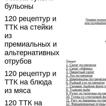
бульоны
120 рецептур и
Пример полног
или полуфабрик
ТТК на стейки
из
премиальных и
альтернативных
отрубов
Греция
1. Салат по-гречески
2. Салат «Афины»
120 рецептур и
3. Пикантный салат
4. Лук по-гречески
5. Шампиньоны по-гречески
ТТК на блюда
6. Рыбный суп по-гречески
7. Саламис (рыбное филе п
из мяса
8. Тушеная рыба
9. Рулет из телятины по-гр
10. Гуляш со стручковой 
11. Рагу из баранины по-гр
120 ТТК на
12. Фаршированные огурцы