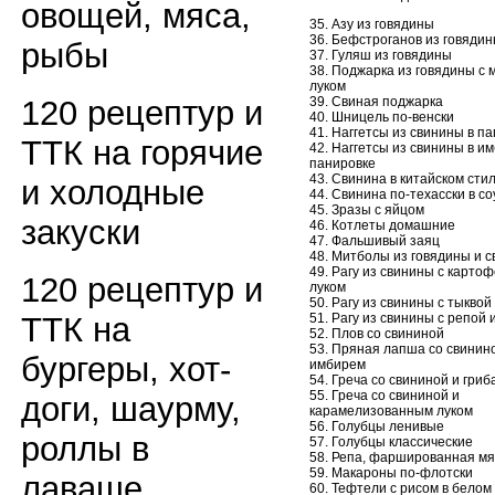
овощей, мяса,
35. Азу из говядины
36. Бефстроганов из говяди
рыбы
37. Гуляш из говядины
38. Поджарка из говядины с 
луком
39. Свиная поджарка
120 рецептур и
40. Шницель по-венски
41. Наггетсы из свинины в п
ТТК на горячие
42. Наггетсы из свинины в и
панировке
43. Свинина в китайском сти
и холодные
44. Свинина по-техасски в с
45. Зразы с яйцом
закуски
46. Котлеты домашние
47. Фальшивый заяц
48. Митболы из говядины и 
49. Рагу из свинины с карто
120 рецептур и
луком
50. Рагу из свинины с тыквой
51. Рагу из свинины с репой 
ТТК на
52. Плов со свининой
53. Пряная лапша со свинин
бургеры, хот-
имбирем
54. Греча со свининой и гриб
55. Греча со свининой и
доги, шаурму,
карамелизованным луком
56. Голубцы ленивые
роллы в
57. Голубцы классические
58. Репа, фаршированная мя
59. Макароны по-флотски
лаваше
60. Тефтели с рисом в белом