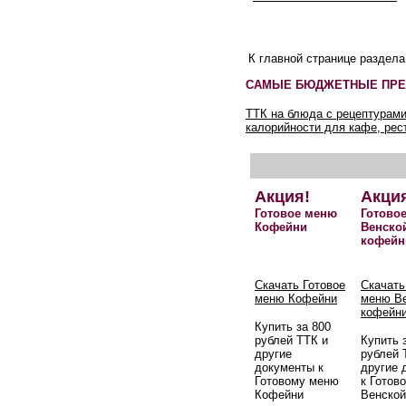
К главной странице раздел
САМЫЕ БЮДЖЕТНЫЕ ПРЕ
ТТК на блюда с рецептурами
калорийности для кафе, рес
Акция!
Акци
Готовое меню
Готово
Кофейни
Венско
кофейн
Скачать Готовое
Скачать
меню Кофейни
меню В
кофейн
Купить за 800
рублей ТТК и
Купить 
другие
рублей 
документы к
другие 
Готовому меню
к Готов
Кофейни
Венской