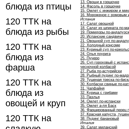
13. Овощи в горшочке
блюда из птицы
14. Фасоль в горшочке
15. Омлет с инжиром и ми
16. Мороженое с ромовым
120 ТТК на
Испания
17. Салат овощной
18. Салат из шпината по-м
блюда из рыбы
19. Помидоры по-андалузс
20. Испанские сандвичи
21. Овощной суп по-андалу
120 ТТК на
22. Холодный консоме
23. Куриный суп по-креоль
24. Олья поурига
блюда из
25. Пучеро
26. Суп гороховый с испан
фарша
чесночной колбасой
27. Рыба по-астурийски
28. Рыбный пудинг по-мад
29. Тушеная треска по-биск
120 ТТК на
30. Колбаски свиные по-ка
31. Чапфайня
блюда из
32. Курица с грибами
33. Паэлья
овощей и круп
34. Омлет по-испански
35. Омлет а-ля Баск
36. Фаршированный перец 
37. Красная капуста, тушен
120 ТТК на
38. Пудинг банановый
Италия
сладкую
39. Салат миланский