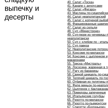
40. Салат «Тоска»
41. Канапе с анчоусами
выпечку и
42. Салат «Фигаро»
43. Маслины по-сицилийск
десерты
44. Салат неаполитанский
45. Салат с копченой рыбо
46. Фаршированные шампи
47. Салат из сельди
48. Суп «Минестроне»
49. Суп-пюре из чечевицы п
неаполитански
50. Суп с хлебом по - итал
51. Суп павеза
52. Неаполитанские потрох
53. Консоме по-милански
54. Консоме с цыпленком и
макаронами
55. Треска «Мистраль»
56. Лососина, жаренная в т
57. Рагу из баранины
58. Свиной шницель по-сиц
59. Телячий шницель по-то
60. Отбивная из телятины 
61. Филе миньон по-неапол
62. Цыпленок с баклажана
63. Помидоры запеченные
64. Итальянские голубцы
65. Ризотто по-милански
66. Ризотто по-пьемонтски
67. Спагетти «Болоньезе»