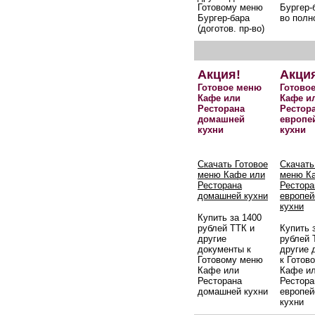
Готовому меню
Бургер-б
Бургер-бара
во полн
(доготов. пр-во)
Акция!
Акци
Готовое меню
Готово
Кафе или
Кафе и
Ресторана
Рестор
домашней
европе
кухни
кухни
Скачать Готовое
Скачать
меню Кафе или
меню К
Ресторана
Рестора
домашней кухни
европей
кухни
Купить за 1400
рублей ТТК и
Купить 
другие
рублей 
документы к
другие 
Готовому меню
к Готов
Кафе или
Кафе и
Ресторана
Рестора
домашней кухни
европей
кухни