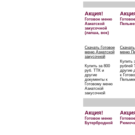
Акция!
Акци
Готовое меню
Готово
Азиатской
Пельме
закусочной
(лапша, вок)
Скачать Готовое
Скачать
меню Азиатской
меню П
закусочной
Купить 
Купить за 800
рублей 
руб. ТТК и
другие 
другие
к Готов
документы к
Пельме
Готовому меню
Азиатской
закусочной
Акция!
Акци
Готовое меню
Готово
Бутербродной
Рюмоч