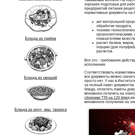
хорошее подспорье для рабо
предприятий питания рецеп
нормативные документы на б
акт контрольной прор
обработке продукта;
технико-технологическ
органолептическими, 
Блюда из грибов
показателями качеств
расчет белков, жиров,
порцию (для полуфабр
расчетов.
Все это - требования дейст
исполнения.
Соответствовать нормативны
все документы можно скачать
Блюда из овощей
просто нет. У нас в Институ
за полный пакет документов -
блюда, оплатить пакеты док
мгновенно получить на элект
сборники ТТК на 120 блюд
ка
мгновенное получение на эл
Блюда из круп, яиц, творога