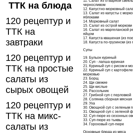
11. Салат из отварной свеклы
ТТК на блюда
черносливом
12. Капустно-морковный сал
13. Салат из капусты с морко
яблоками
120 рецептур и
14. Морковный салат
15. Салат из острой моркови
ТТК на
16. Салат из маргеланской р
яйцом
17. Капуста квашеная (из по
завтраки
18. Капуста по-грузински (из
Супы
120 рецептур и
19. Бульон куриный
20. Суп - лапша куриная
ТТК на простые
21. Куриный суп с рисом и м
22. Куриный суп с картофеле
морковью
салаты из
23. Борщ
24. Щи свежие
25. Щи кислые
сырых овощей
26. Рассольник
27. Грибной суп с перловкой
28. Солянка сборная мясная
120 рецептур и
29. Уха
30. Овощной суп с зеленым 
31. Овощной суп с зеленой 
ТТК на микс-
32. Суп-пюре из сезонных о
33. Суп-пюре из тыквы
салаты из
34. Гороховый суп-пюре
Основные блюда из мяса