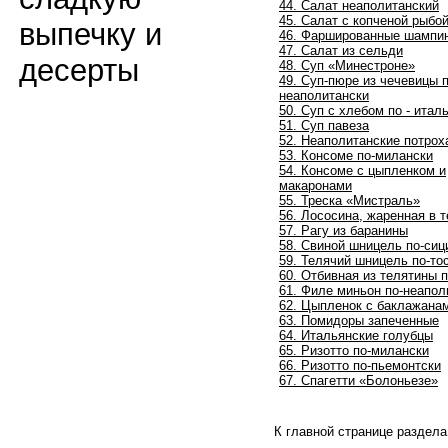
44. Салат неаполитанский
45. Салат с копченой рыбо
выпечку и
46. Фаршированные шампи
47. Салат из сельди
десерты
48. Суп «Минестроне»
49. Суп-пюре из чечевицы п
неаполитански
50. Суп с хлебом по - итал
51. Суп павеза
52. Неаполитанские потрох
53. Консоме по-милански
54. Консоме с цыпленком и
макаронами
55. Треска «Мистраль»
56. Лососина, жаренная в т
57. Рагу из баранины
58. Свиной шницель по-сиц
59. Телячий шницель по-то
60. Отбивная из телятины 
61. Филе миньон по-неапол
62. Цыпленок с баклажана
63. Помидоры запеченные
64. Итальянские голубцы
65. Ризотто по-милански
66. Ризотто по-пьемонтски
67. Спагетти «Болоньезе»
К главной странице раздел