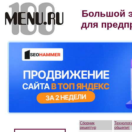
Большой э
для предп
Сборник
Технолог
рецептур
общепит