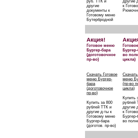
руб. ТТК и
другие 
другие
к Готов
документы к
Рюмочн
Готовому меню
Бутербродной
Акция!
Акци
Готовое меню
Готово
Бургер-бара
Бургер-
(доготовочное
во пол
пр-во)
цикла)
Скачать Готовое
Скачать
меню Бургер-
меню Бу
бара
(пр-во 
(доготовочное
цикла)
пр-во)
Купить 
Купить за 800
рублей 
рублей ТТК и
другие 
другие д-ты к
к Готов
Готовому меню
Бургер-б
Бургер-бара
во полн
(доготов. пр-во)