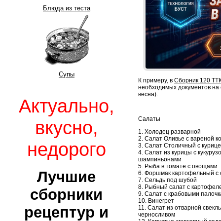
Блюда из теста
Супы
К примеру, в
Сборник 120 ТТ
необходимых документов на 
весна):
Актуально,
Салаты
вкусно,
1. Холодец разварной
2. Салат Оливье с вареной к
недорого
3. Салат Столичный с куриц
4. Салат из курицы с кукуруз
шампиньонами
5. Рыба в томате с овощами
Лучшие
6. Форшмак картофельный с
7. Сельдь под шубой
8. Рыбный салат с картофел
сборники
9. Салат с крабовыми палоч
10. Винегрет
рецептур и
11. Салат из отварной свеклы
черносливом