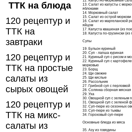
12. Капустно-морковный сал
ТТК на блюда
13. Салат из капусты с морко
яблоками
14. Морковный салат
15. Салат из острой моркови
120 рецептур и
16. Салат из маргеланской р
яйцом
ТТК на
17. Капуста квашеная (из по
18. Капуста по-грузински (из
завтраки
Супы
19. Бульон куриный
20. Суп - лапша куриная
120 рецептур и
21. Куриный суп с рисом и м
22. Куриный суп с картофеле
ТТК на простые
морковью
23. Борщ
24. Щи свежие
салаты из
25. Щи кислые
26. Рассольник
27. Грибной суп с перловкой
сырых овощей
28. Солянка сборная мясная
29. Уха
30. Овощной суп с зеленым 
120 рецептур и
31. Овощной суп с зеленой 
32. Суп-пюре из сезонных о
33. Суп-пюре из тыквы
ТТК на микс-
34. Гороховый суп-пюре
Основные блюда из мяса
салаты из
35. Азу из говядины