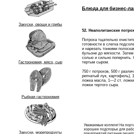
Блюда для бизнес-ла
Закуски, овощи и грибы
52. Неаполитанские потро
Потроха тщательно очистить
готовности в слегка подсол
и нарезать тонкими полоска
бульоне до мягкости. Затем
солью и сильно поперчить.
тертым сыром.
Гастрономия, мясо, сыр
750 г потрохов, 500 г разли
репчатый лук, картофель), 1
ложка масла, 1—2 ст. ложки
ложки тертого сыра.
Рыбная гастрономия
Уважаемые коллеги! На порт
хорошее подспорье для рабо
Закуски, морепродукты
предприятий питания рецеп