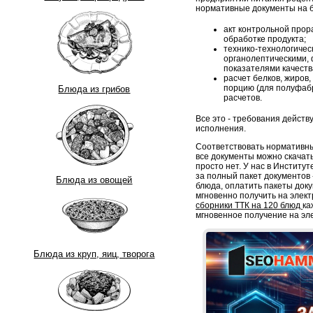
нормативные документы на б
акт контрольной прор
обработке продукта;
технико-технологическ
органолептическими, 
показателями качеств
расчет белков, жиров,
порцию (для полуфабр
Блюда из грибов
расчетов.
Все это - требования дейст
исполнения.
Соответствовать нормативны
все документы можно скачать
просто нет. У нас в Институ
за полный пакет документов -
Блюда из овощей
блюда, оплатить пакеты док
мгновенно получить на элект
сборники ТТК на 120 блюд
ка
мгновенное получение на эл
Блюда из круп, яиц, творога