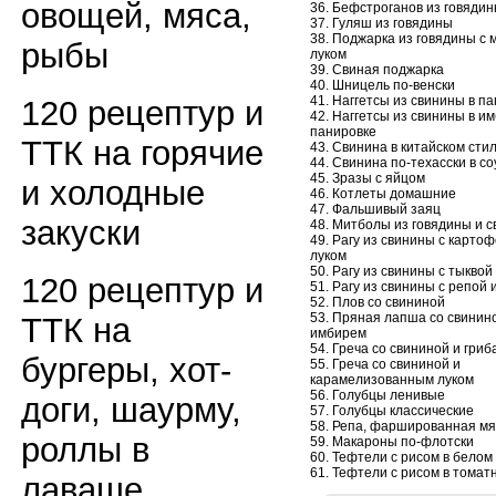
овощей, мяса,
36. Бефстроганов из говяди
37. Гуляш из говядины
38. Поджарка из говядины с 
рыбы
луком
39. Свиная поджарка
40. Шницель по-венски
41. Наггетсы из свинины в п
120 рецептур и
42. Наггетсы из свинины в и
панировке
ТТК на горячие
43. Свинина в китайском сти
44. Свинина по-техасски в с
45. Зразы с яйцом
и холодные
46. Котлеты домашние
47. Фальшивый заяц
закуски
48. Митболы из говядины и 
49. Рагу из свинины с карто
луком
50. Рагу из свинины с тыквой
120 рецептур и
51. Рагу из свинины с репой 
52. Плов со свининой
53. Пряная лапша со свинин
ТТК на
имбирем
54. Греча со свининой и гриб
бургеры, хот-
55. Греча со свининой и
карамелизованным луком
56. Голубцы ленивые
доги, шаурму,
57. Голубцы классические
58. Репа, фаршированная мя
роллы в
59. Макароны по-флотски
60. Тефтели с рисом в белом
61. Тефтели с рисом в томат
лаваше