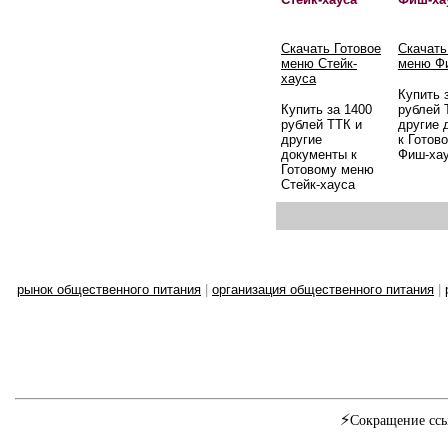
Скачать Готовое
Скачать
меню Стейк-
меню Ф
хауса
Купить 
Купить за 1400
рублей 
рублей ТТК и
другие 
другие
к Готов
документы к
Фиш-ха
Готовому меню
Стейк-хауса
рынок общественного питания
|
организация общественного питания
|
⚡
Сокращение ссы