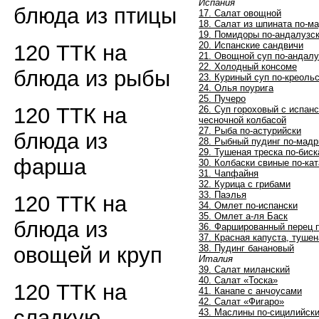
Испания
блюда из птицы
17. Салат овощной
18. Салат из шпината по-м
19. Помидоры по-андалузс
20. Испанские сандвичи
120 ТТК на
21. Овощной суп по-андалу
22. Холодный консоме
блюда из рыбы
23. Куриный суп по-креоль
24. Олья поурига
25. Пучеро
120 ТТК на
26. Суп гороховый с испан
чесночной колбасой
27. Рыба по-астурийски
блюда из
28. Рыбный пудинг по-мад
29. Тушеная треска по-биск
фарша
30. Колбаски свиные по-ка
31. Чапфайня
32. Курица с грибами
33. Паэлья
120 ТТК на
34. Омлет по-испански
35. Омлет а-ля Баск
блюда из
36. Фаршированный перец 
37. Красная капуста, тушен
38. Пудинг банановый
овощей и круп
Италия
39. Салат миланский
40. Салат «Тоска»
120 ТТК на
41. Канапе с анчоусами
42. Салат «Фигаро»
сладкую
43. Маслины по-сицилийск