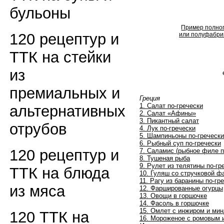
бульоны
Пример полног
120 рецептур и
или полуфабрик
ТТК на стейки
из
премиальных и
Греция
1. Салат по-гречески
альтернативных
2. Салат «Афины»
3. Пикантный салат
отрубов
4. Лук по-гречески
5. Шампиньоны по-гречески
6. Рыбный суп по-гречески
120 рецептур и
7. Саламис (рыбное филе п
8. Тушеная рыба
9. Рулет из телятины по-гр
ТТК на блюда
10. Гуляш со стручковой 
11. Рагу из баранины по-гр
из мяса
12. Фаршированные огурцы
13. Овощи в горшочке
14. Фасоль в горшочке
15. Омлет с инжиром и ми
120 ТТК на
16. Мороженое с ромовым