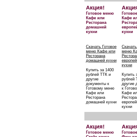
Акция!
Акци
Готовое меню
Готово
Кафе или
Кафе и
Ресторана
Рестор
домашней
европе
кухни
кухни
Скачать Готовое
Скачать
меню Кафе или
меню К
Ресторана
Рестора
домашней кухни
европей
кухни
Купить за 1400
рублей ТТК и
Купить 
другие
рублей 
документы к
другие 
Готовому меню
к Готов
Кафе или
Кафе и
Ресторана
Рестора
домашней кухни
европей
кухни
Акция!
Акци
Готовое меню
Готово
Стейк-хауса
Фиш-ха