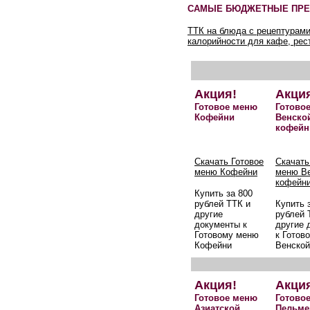
САМЫЕ БЮДЖЕТНЫЕ ПРЕ
ТТК на блюда с рецептурами
калорийности для кафе, рес
Акция!
Акци
Готовое меню
Готово
Кофейни
Венско
кофейн
Скачать Готовое
Скачать
меню Кофейни
меню В
кофейн
Купить за 800
рублей ТТК и
Купить 
другие
рублей 
документы к
другие 
Готовому меню
к Готов
Кофейни
Венской
Акция!
Акци
Готовое меню
Готово
Азиатской
Пельме