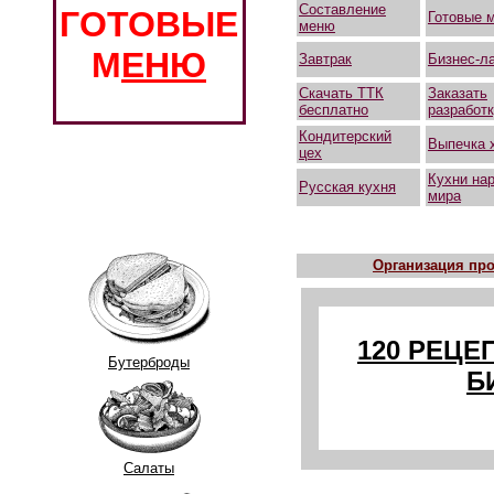
Составление
ГОТОВЫЕ
Готовые 
меню
М
ЕНЮ
Завтрак
Бизнес-л
Скачать ТТК
Заказать
бесплатно
разработ
Кондитерский
Выпечка 
цех
Кухни на
Русская кухня
мира
Организация про
120 РЕЦЕ
Бутерброды
Б
Салаты