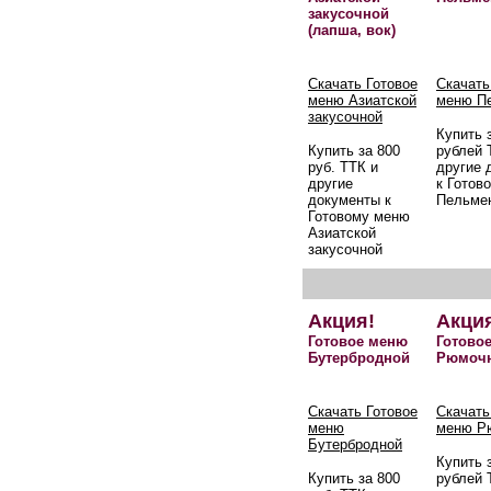
закусочной
(лапша, вок)
Скачать Готовое
Скачать
меню Азиатской
меню П
закусочной
Купить 
Купить за 800
рублей 
руб. ТТК и
другие 
другие
к Готов
документы к
Пельме
Готовому меню
Азиатской
закусочной
Акция!
Акци
Готовое меню
Готово
Бутербродной
Рюмоч
Скачать Готовое
Скачать
меню
меню Р
Бутербродной
Купить 
Купить за 800
рублей 