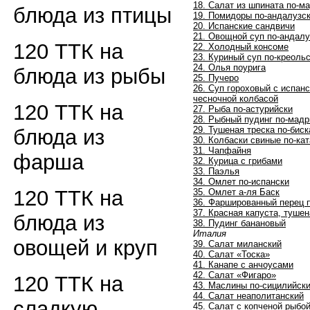
18. Салат из шпината по-м
блюда из птицы
19. Помидоры по-андалузс
20. Испанские сандвичи
21. Овощной суп по-андалу
120 ТТК на
22. Холодный консоме
23. Куриный суп по-креоль
24. Олья поурига
блюда из рыбы
25. Пучеро
26. Суп гороховый с испан
чесночной колбасой
120 ТТК на
27. Рыба по-астурийски
28. Рыбный пудинг по-мад
29. Тушеная треска по-биск
блюда из
30. Колбаски свиные по-ка
31. Чапфайня
фарша
32. Курица с грибами
33. Паэлья
34. Омлет по-испански
120 ТТК на
35. Омлет а-ля Баск
36. Фаршированный перец 
37. Красная капуста, тушен
блюда из
38. Пудинг банановый
Италия
овощей и круп
39. Салат миланский
40. Салат «Тоска»
41. Канапе с анчоусами
42. Салат «Фигаро»
120 ТТК на
43. Маслины по-сицилийск
44. Салат неаполитанский
сладкую
45. Салат с копченой рыбо