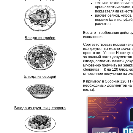
технико-технологическ
органолептическими, 
показателями качеств
расчет белков, жиров,
порцию (для полуфабр
расчетов.
Все это - требования дейст
исполнения.
Блюда из грибов
Соответствовать нормативны
все документы можно скачать
просто нет. У нас в Институ
за полный пакет документов -
блюда, оплатить пакеты док
мгновенно получить на элект
сборники ТТК на 120 блюд
ка
мгновенное получение на эл
Блюда из овощей
К примеру, в
Сборник 120 ТТ
необходимых документов на 
весна):
Блюда из круп, яиц, творога