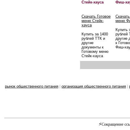
Стейк-хауса
Фиш-ха
Скачать Готовое
Скачать
меню Стейк-
меню Ф
хауса
Купить 
Купить за 1400
рублей 
рублей ТТК и
другие 
другие
к Готов
документы к
Фиш-ха
Готовому меню
Стейк-хауса
рынок общественного питания
|
организация общественного питания
|
⚡
Сокращение ссы