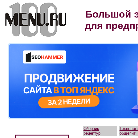
Большой э
для предп
Сборник
Технолог
рецептур
общепит