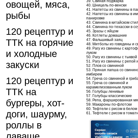
39. Свиная поджарка
овощей, мяса,
40. Шницель по-венски
41. Наггетсы из свинины в п
рыбы
42. Наггетсы из свинины в и
панировке
43. Свинина в китайском сти
44. Свинина по-техасски в с
120 рецептур и
45. Зразы с яйцом
46. Котлеты домашние
ТТК на горячие
47. Фальшивый заяц
48. Митболы из говядины и 
49. Рагу из свинины с карто
и холодные
луком
50. Рагу из свинины с тыквой
51. Рагу из свинины с репой 
закуски
52. Плов со свининой
53. Пряная лапша со свинин
имбирем
120 рецептур и
54. Греча со свининой и гриб
55. Греча со свининой и
карамелизованным луком
ТТК на
56. Голубцы ленивые
57. Голубцы классические
бургеры, хот-
58. Репа, фаршированная мя
59. Макароны по-флотски
60. Тефтели с рисом в белом
доги, шаурму,
61. Тефтели с рисом в томат
роллы в
лаваше