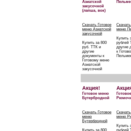
Азиатской
Пельме
закусочной
(лапша, вок)
Скачать Готовое
Скачать
меню Азиатской
меню П
закусочной
Купить 
Купить за 800
рублей 
руб. ТТК и
другие 
другие
к Готов
документы к
Пельме
Готовому меню
Азиатской
закусочной
Акция!
Акци
Готовое меню
Готово
Бутербродной
Рюмоч
Скачать Готовое
Скачать
меню
меню Р
Бутербродной
Купить 
Купить за 800
рублей 