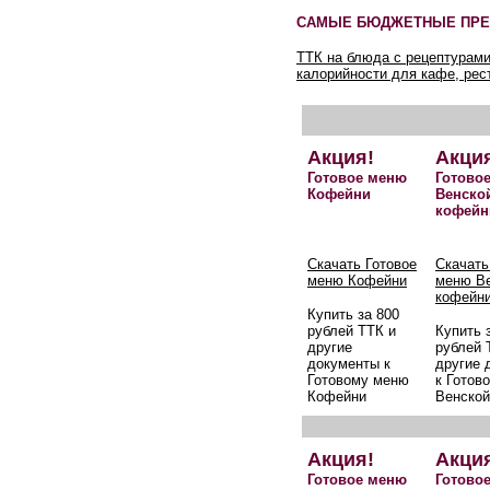
САМЫЕ БЮДЖЕТНЫЕ ПРЕ
ТТК на блюда с рецептурами
калорийности для кафе, рес
Акция!
Акци
Готовое меню
Готово
Кофейни
Венско
кофейн
Скачать Готовое
Скачать
меню Кофейни
меню В
кофейн
Купить за 800
рублей ТТК и
Купить 
другие
рублей 
документы к
другие 
Готовому меню
к Готов
Кофейни
Венской
Акция!
Акци
Готовое меню
Готово