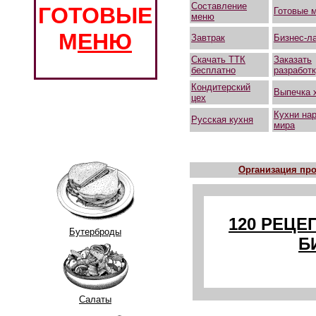
Составление
ГОТОВЫЕ
Готовые 
меню
М
ЕНЮ
Завтрак
Бизнес-л
Скачать ТТК
Заказать
бесплатно
разработ
Кондитерский
Выпечка 
цех
Кухни на
Русская кухня
мира
Организация про
120 РЕЦЕ
Бутерброды
Б
Салаты