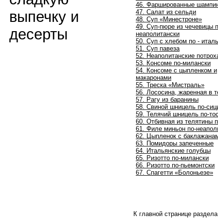
46. Фаршированные шампи
47. Салат из сельди
выпечку и
48. Суп «Минестроне»
49. Суп-пюре из чечевицы п
десерты
неаполитански
50. Суп с хлебом по - итал
51. Суп павеза
52. Неаполитанские потрох
53. Консоме по-милански
54. Консоме с цыпленком и
макаронами
55. Треска «Мистраль»
56. Лососина, жаренная в т
57. Рагу из баранины
58. Свиной шницель по-сиц
59. Телячий шницель по-то
60. Отбивная из телятины 
61. Филе миньон по-неапол
62. Цыпленок с баклажана
63. Помидоры запеченные
64. Итальянские голубцы
65. Ризотто по-милански
66. Ризотто по-пьемонтски
67. Спагетти «Болоньезе»
К главной странице раздел