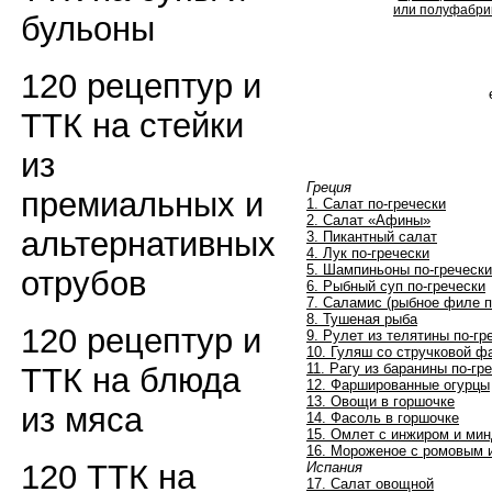
или полуфабрик
бульоны
120 рецептур и
ТТК на стейки
из
Греция
премиальных и
1. Салат по-гречески
2. Салат «Афины»
альтернативных
3. Пикантный салат
4. Лук по-гречески
5. Шампиньоны по-гречески
отрубов
6. Рыбный суп по-гречески
7. Саламис (рыбное филе п
8. Тушеная рыба
120 рецептур и
9. Рулет из телятины по-гр
10. Гуляш со стручковой 
11. Рагу из баранины по-гр
ТТК на блюда
12. Фаршированные огурцы
13. Овощи в горшочке
из мяса
14. Фасоль в горшочке
15. Омлет с инжиром и ми
16. Мороженое с ромовым
120 ТТК на
Испания
17. Салат овощной