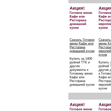
Акция!
Акци
Готовое меню
Готово
Кафе или
Кафе и
Ресторана
Рестор
домашней
европе
кухни
кухни
Скачать Готовое
Скачать
меню Кафе или
меню К
Ресторана
Рестора
домашней кухни
европей
кухни
Купить за 1400
рублей ТТК и
Купить 
другие
рублей 
документы к
другие 
Готовому меню
к Готов
Кафе или
Кафе и
Ресторана
Рестора
домашней кухни
европей
кухни
Акция!
Акци
Готовое меню
Готово