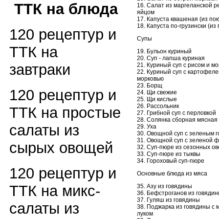
ТТК на блюда
16. Салат из маргеланской р
яйцом
17. Капуста квашеная (из по
18. Капуста по-грузински (из
120 рецептур и
Супы
ТТК на
19. Бульон куриный
20. Суп - лапша куриная
завтраки
21. Куриный суп с рисом и м
22. Куриный суп с картофеле
морковью
23. Борщ
120 рецептур и
24. Щи свежие
25. Щи кислые
26. Рассольник
ТТК на простые
27. Грибной суп с перловкой
28. Солянка сборная мясная
салаты из
29. Уха
30. Овощной суп с зеленым 
31. Овощной суп с зеленой 
сырых овощей
32. Суп-пюре из сезонных о
33. Суп-пюре из тыквы
34. Гороховый суп-пюре
120 рецептур и
Основные блюда из мяса
ТТК на микс-
35. Азу из говядины
36. Бефстроганов из говяди
37. Гуляш из говядины
салаты из
38. Поджарка из говядины с 
луком