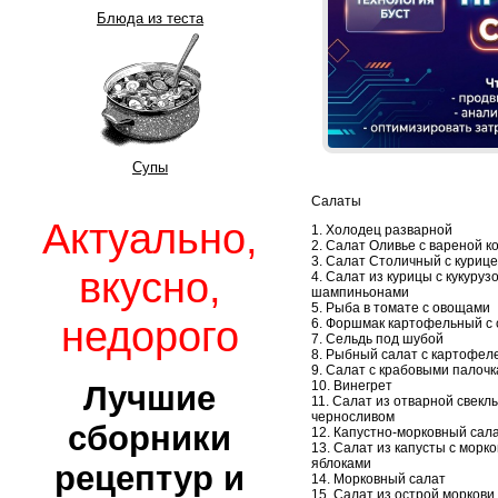
Блюда из теста
Супы
Салаты
Актуально,
1. Холодец разварной
2. Салат Оливье с вареной к
3. Салат Столичный с куриц
вкусно,
4. Салат из курицы с кукуруз
шампиньонами
5. Рыба в томате с овощами
недорого
6. Форшмак картофельный с
7. Сельдь под шубой
8. Рыбный салат с картофел
9. Салат с крабовыми палоч
10. Винегрет
Лучшие
11. Салат из отварной свеклы
черносливом
сборники
12. Капустно-морковный сал
13. Салат из капусты с морко
яблоками
рецептур и
14. Морковный салат
15. Салат из острой моркови