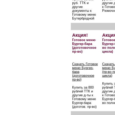
руб. ТТК и
другие 
другие
к Готов
документы к
Рюмочн
Готовому меню
Бутербродной
Акция!
Акци
Готовое меню
Готово
Бургер-бара
Бургер-
(доготовочное
во пол
пр-во)
цикла)
Скачать Готовое
Скачать
меню Бургер-
меню Бу
бара
(пр-во 
(доготовочное
цикла)
пр-во)
Купить 
Купить за 800
рублей 
рублей ТТК и
другие 
другие д-ты к
к Готов
Готовому меню
Бургер-б
Бургер-бара
во полн
(доготов. пр-во)