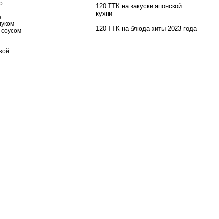
о
120 ТТК на закуски японской
кухни
е
луком
120 ТТК на блюда-хиты 2023 года
 соусом
узой