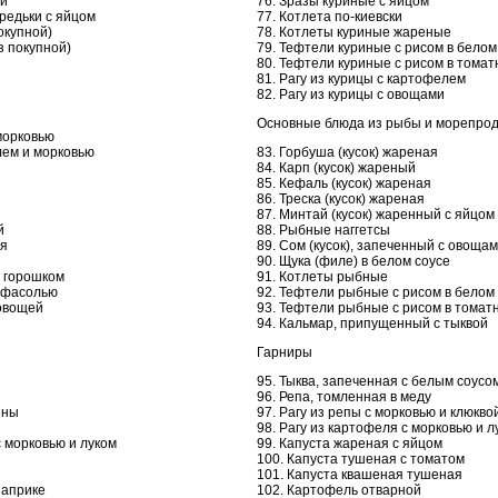
ви
76. Зразы куриные с яйцом
 редьки с яйцом
77. Котлета по-киевски
окупной)
78. Котлеты куриные жареные
з покупной)
79. Тефтели куриные с рисом в белом
80. Тефтели куриные с рисом в томат
81. Рагу из курицы с картофелем
82. Рагу из курицы с овощами
Основные блюда из рыбы и морепрод
морковью
лем и морковью
83. Горбуша (кусок) жареная
84. Карп (кусок) жареный
85. Кефаль (кусок) жареная
86. Треска (кусок) жареная
87. Минтай (кусок) жаренный с яйцом
й
88. Рыбные наггетсы
ая
89. Сом (кусок), запеченный с овоща
90. Щука (филе) в белом соусе
м горошком
91. Котлеты рыбные
й фасолью
92. Тефтели рыбные с рисом в белом
 овощей
93. Тефтели рыбные с рисом в томат
94. Кальмар, припущенный с тыквой
Гарниры
95. Тыква, запеченная с белым соусо
96. Репа, томленная в меду
ины
97. Рагу из репы с морковью и клюкво
98. Рагу из картофеля с морковью и л
с морковью и луком
99. Капуста жареная с яйцом
100. Капуста тушеная с томатом
101. Капуста квашеная тушеная
паприке
102. Картофель отварной