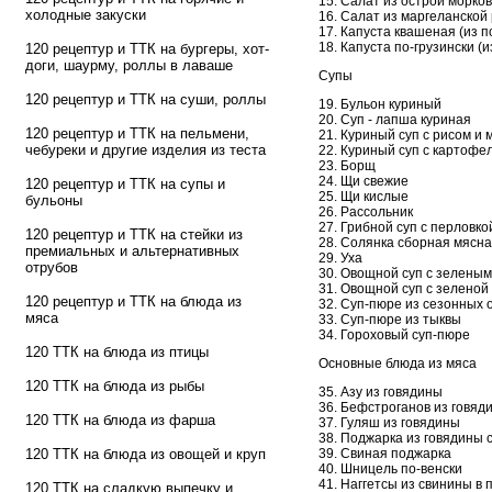
15. Салат из острой морко
холодные закуски
16. Салат из маргеланской
17. Капуста квашеная (из п
18. Капуста по-грузински (и
120 рецептур и ТТК на бургеры, хот-
доги, шаурму, роллы в лаваше
Супы
120 рецептур и ТТК на суши, роллы
19. Бульон куриный
20. Суп - лапша куриная
120 рецептур и ТТК на пельмени,
21. Куриный суп с рисом и 
чебуреки и другие изделия из теста
22. Куриный суп с картофе
23. Борщ
24. Щи свежие
120 рецептур и ТТК на супы и
25. Щи кислые
бульоны
26. Рассольник
27. Грибной суп с перловко
120 рецептур и ТТК на стейки из
28. Солянка сборная мясн
премиальных и альтернативных
29. Уха
отрубов
30. Овощной суп с зелены
31. Овощной суп с зелено
120 рецептур и ТТК на блюда из
32. Суп-пюре из сезонных
мяса
33. Суп-пюре из тыквы
34. Гороховый суп-пюре
120 ТТК на блюда из птицы
Основные блюда из мяса
120 ТТК на блюда из рыбы
35. Азу из говядины
36. Бефстроганов из говяд
120 ТТК на блюда из фарша
37. Гуляш из говядины
38. Поджарка из говядины 
39. Свиная поджарка
120 ТТК на блюда из овощей и круп
40. Шницель по-венски
41. Наггетсы из свинины в 
120 ТТК на сладкую выпечку и