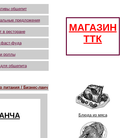
тивы общепит
альные предложения
МАГАЗИН
т в ресторане
ТТК
 фаст-фуда
и роллы
 для общепита
 питания / Бизнес-ланч
ЛАНЧА
Блюда из мяса