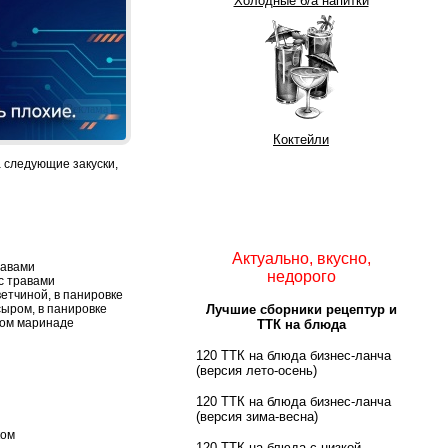
Холодные б/а напитки
Реклама
Коктейли
 следующие закуски,
Актуально, вкусно,
равами
недорого
 с травами
етчиной, в панировке
сыром, в панировке
Лучшие сборники рецептур и
ном маринаде
ТТК на блюда
120 ТТК на блюда бизнес-ланча
(версия лето-осень)
120 ТТК на блюда бизнес-ланча
(версия зима-весна)
ком
120 ТТК на блюда с низкой