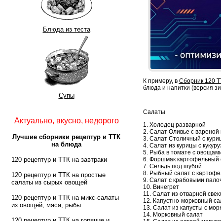
Блюда из теста
К примеру, в
Сборник 120 Т
блюда и напитки (версия зи
Супы
Салаты
Актуально, вкусно, недорого
1. Холодец разварной
2. Салат Оливье с вареной
Лучшие сборники рецептур и ТТК
3. Салат Столичный с кури
на блюда
4. Салат из курицы с куку
5. Рыба в томате с овощам
6. Форшмак картофельный 
120 рецептур и ТТК на завтраки
7. Сельдь под шубой
8. Рыбный салат с картоф
120 рецептур и ТТК на простые
9. Салат с крабовыми пало
салаты из сырых овощей
10. Винегрет
11. Салат из отварной све
120 рецептур и ТТК на микс-салаты
12. Капустно-морковный са
из овощей, мяса, рыбы
13. Салат из капусты с мор
14. Морковный салат
120 рецептур и ТТК на горячие и