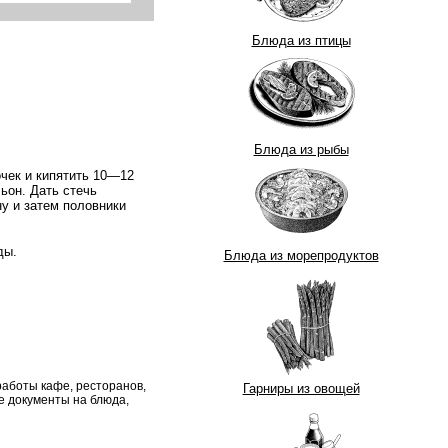
Блюда из птицы
Блюда из рыбы
очек и кипятить 10—12
ьон. Дать стечь
у и затем половники
ды.
Блюда из морепродуктов
работы кафе, ресторанов,
Гарниры из овощей
 документы на блюда,