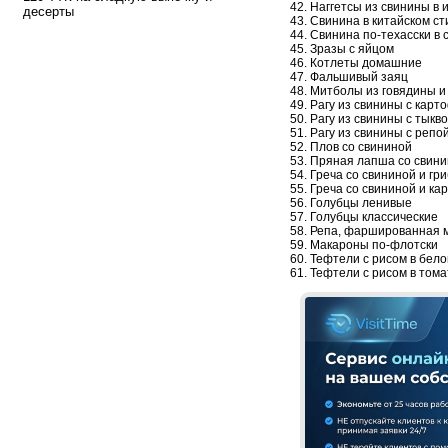
42. Наггетсы из свинины в
десерты
43. Свинина в китайском ст
44. Свинина по-техасски в 
45. Зразы с яйцом
46. Котлеты домашние
47. Фальшивый заяц
48. Митболы из говядины и
49. Рагу из свинины с карт
50. Рагу из свинины с тыкв
51. Рагу из свинины с репо
52. Плов со свининой
53. Пряная лапша со свин
54. Греча со свининой и гр
55. Греча со свининой и к
56. Голубцы ленивые
57. Голубцы классические
58. Репа, фаршированная 
59. Макароны по-флотски
60. Тефтели с рисом в бело
61. Тефтели с рисом в том