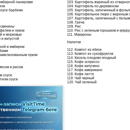
 имбирной панировке
103. Картофель жареный из отварног
иле
104. Картофель по-деревенски
соусе барбекю
105. Картофель, запеченный в фольг
106. Картофельное пюре с жареным 
107. Картофель, запеченный с белым
108. Греча
 свинины
109. Рис
офелем и луком
110. Рис с зеленым горошком и кукур
ой и морковью
111. Макароны
й и капустой
Напитки
иной и имбирем
112. Компот из яблок
ибами
113. Компот из сухофруктов
арамелизованным луком
114. Кисель плодово-ягодный
115. Кофе эспрессо
116. Кофе капучино
мясом и рисом
117. Кофе американо
118. Кофе латте
м соусе
119. Чай черный
атном соусе
120. Чай зеленый