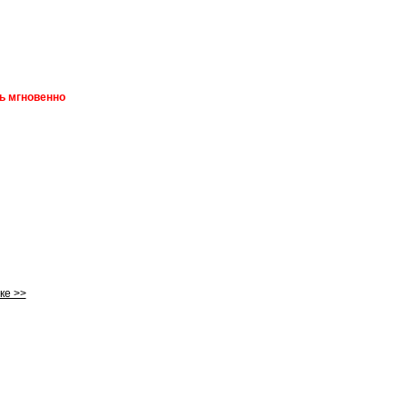
ть мгновенно
ке >>