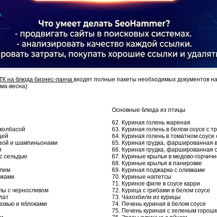
ТК на блюда бизнес-ланча
входят полные пакеты необходимых документов на
ма-весна):
Основные блюда из птицы
62. Куриная голень жареная
 колбасой
63. Куриная голень в белом соусе с т
цей
64. Куриная голень в томатном соусе
рузой и шампиньонами
65. Куриная грудка, фаршированная в
и
66. Куриная грудка, фаршированная 
с сельдью
67. Куриные крылья в медово-горчич
68. Куриные крылья в панировке
елем
69. Куриная поджарка с оливками
чками
70. Куриные наггетсы
71. Куриное филе в соусе карри
клы с черносливом
72. Курица с грибами в белом соусе
лат
73. Чахохбили из курицы
ковью и яблоками
74. Печень куриная в белом соусе
75. Печень куриная с зеленым горош