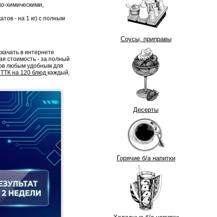
ко-химическими,
тов - на 1 кг) с полным
Соусы, приправы
качать в интернете
ая стоимость - за полный
тов любым удобным для
 ТТК на 120 блюд
каждый,
Десерты
Горячие б/а напитки