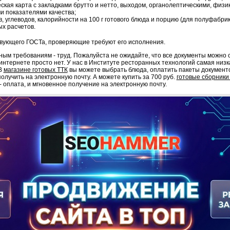
ская карта с закладками брутто и нетто, выходом, органолептическими, физи
и показателями качества;
в, углеводов, калорийности на 100 г готового блюда и порцию (для полуфабрика
х расчетов.
твующего ГОСТа, проверяющие требуют его исполнения.
ым требованиям - труд. Пожалуйста не ожидайте, что все документы можно с
 интернете просто нет. У нас в Институте ресторанных технологий самая низк
 В
магазине готовых ТТК
вы можете выбрать блюда, оплатить пакеты докумен
олучить на электронную почту. А можете купить за 700 руб.
готовые сборники
- оплата, и мгновенное получение на электронную почту.