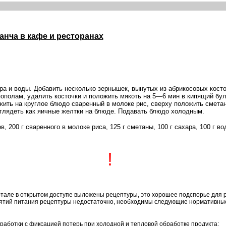
анча в кафе и ресторанах
ара и воды. Добавить несколько зернышек, вынутых из абрикосовых кост
пополам, удалить косточки и положить мякоть на 5—6 мин в кипящий бул
жить на круглое блюдо сваренный в молоке рис, сверху положить сметан
глядеть как яичные желтки на блюде. Подавать блюдо холодным.
, 200 г сваренного в молоке риса, 125 г сметаны, 100 г сахара, 100 г во
!
тале в открытом доступе выложены рецептуры, это хорошее подспорье для 
ятий питания рецептуры недостаточно, необходимы следующие нормативные
работки с фиксацией потерь при холодной и тепловой обработке продукта;