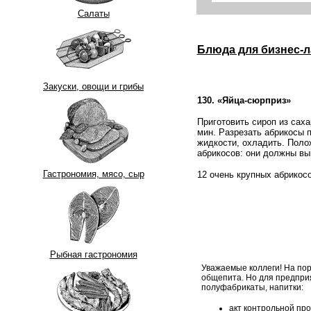
Салаты
Блюда для бизнес-л
Закуски, овощи и грибы
130. «Яйца-сюрприз»
Приготовить сироп из сах
мин. Разрезать абрикосы 
жидкости, охладить. Поло
абрикосов: они должны вы
Гастрономия, мясо, сыр
12 очень крупных абрикосов
Рыбная гастрономия
Уважаемые коллеги! На пор
общепита. Но для предпри
полуфабрикаты, напитки:
акт контрольной про