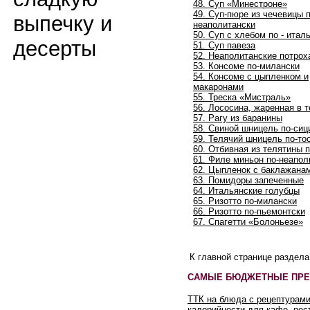
48. Суп «Минестроне»
49. Суп-пюре из чечевицы п
выпечку и
неаполитански
50. Суп с хлебом по - итал
десерты
51. Суп павеза
52. Неаполитанские потрох
53. Консоме по-милански
54. Консоме с цыпленком и
макаронами
55. Треска «Мистраль»
56. Лососина, жаренная в т
57. Рагу из баранины
58. Свиной шницель по-сиц
59. Телячий шницель по-то
60. Отбивная из телятины 
61. Филе миньон по-неапол
62. Цыпленок с баклажана
63. Помидоры запеченные
64. Итальянские голубцы
65. Ризотто по-милански
66. Ризотто по-пьемонтски
67. Спагетти «Болоньезе»
К главной странице раздел
САМЫЕ БЮДЖЕТНЫЕ ПРЕ
ТТК на блюда с рецептурами
калорийности для кафе, рес