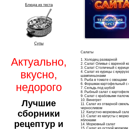
Блюда из теста
Супы
Салаты
Актуально,
1. Холодец разварной
2. Салат Оливье с вареной к
3. Салат Столичный с куриц
вкусно,
4. Салат из курицы с кукуруз
шампиньонами
5. Рыба в томате с овощами
недорого
6. Форшмак картофельный с
7. Сельдь под шубой
8. Рыбный салат с картофел
9. Салат с крабовыми палоч
10. Винегрет
Лучшие
11. Салат из отварной свеклы
черносливом
сборники
12. Капустно-морковный сал
13. Салат из капусты с морко
яблоками
рецептур и
14. Морковный салат
15. Салат из острой моркови