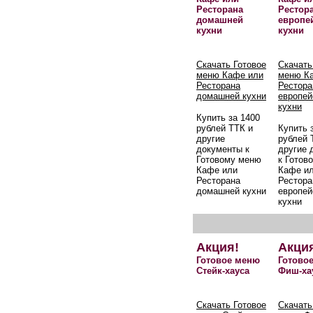
Ресторана
Рестор
домашней
европе
кухни
кухни
Скачать Готовое
Скачать
меню Кафе или
меню К
Ресторана
Рестора
домашней кухни
европей
кухни
Купить за 1400
рублей ТТК и
Купить 
другие
рублей 
документы к
другие 
Готовому меню
к Готов
Кафе или
Кафе и
Ресторана
Рестора
домашней кухни
европей
кухни
Акция!
Акци
Готовое меню
Готово
Стейк-хауса
Фиш-ха
Скачать Готовое
Скачать