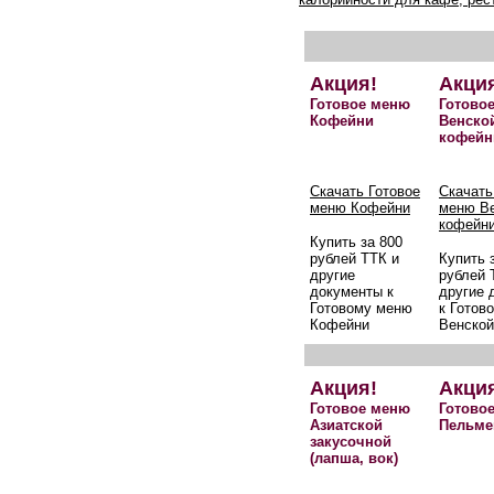
Акция!
Акци
Готовое меню
Готово
Кофейни
Венско
кофейн
Скачать Готовое
Скачать
меню Кофейни
меню В
кофейн
Купить за 800
рублей ТТК и
Купить 
другие
рублей 
документы к
другие 
Готовому меню
к Готов
Кофейни
Венской
Акция!
Акци
Готовое меню
Готово
Азиатской
Пельме
закусочной
(лапша, вок)