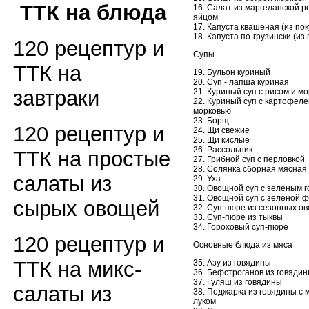
ТТК на блюда
16. Салат из маргеланской р
яйцом
17. Капуста квашеная (из по
18. Капуста по-грузински (из
120 рецептур и
Супы
ТТК на
19. Бульон куриный
20. Суп - лапша куриная
завтраки
21. Куриный суп с рисом и м
22. Куриный суп с картофеле
морковью
23. Борщ
120 рецептур и
24. Щи свежие
25. Щи кислые
26. Рассольник
ТТК на простые
27. Грибной суп с перловкой
28. Солянка сборная мясная
салаты из
29. Уха
30. Овощной суп с зеленым 
31. Овощной суп с зеленой 
сырых овощей
32. Суп-пюре из сезонных о
33. Суп-пюре из тыквы
34. Гороховый суп-пюре
120 рецептур и
Основные блюда из мяса
ТТК на микс-
35. Азу из говядины
36. Бефстроганов из говяди
37. Гуляш из говядины
салаты из
38. Поджарка из говядины с 
луком