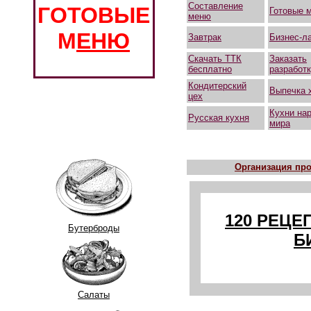
Составление
ГОТОВЫЕ
Готовые 
меню
М
ЕНЮ
Завтрак
Бизнес-л
Скачать ТТК
Заказать
бесплатно
разработ
Кондитерский
Выпечка 
цех
Кухни на
Русская кухня
мира
Организация про
120 РЕЦЕ
Бутерброды
Б
Салаты