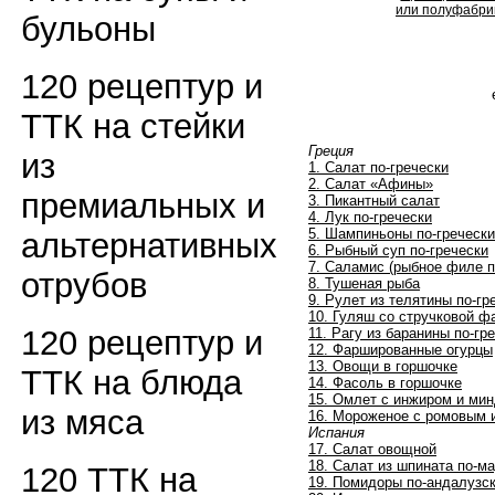
или полуфабрик
бульоны
120 рецептур и
ТТК на стейки
Греция
из
1. Салат по-гречески
2. Салат «Афины»
премиальных и
3. Пикантный салат
4. Лук по-гречески
5. Шампиньоны по-гречески
альтернативных
6. Рыбный суп по-гречески
7. Саламис (рыбное филе п
отрубов
8. Тушеная рыба
9. Рулет из телятины по-гр
10. Гуляш со стручковой 
120 рецептур и
11. Рагу из баранины по-гр
12. Фаршированные огурцы
13. Овощи в горшочке
ТТК на блюда
14. Фасоль в горшочке
15. Омлет с инжиром и ми
из мяса
16. Мороженое с ромовым
Испания
17. Салат овощной
18. Салат из шпината по-м
120 ТТК на
19. Помидоры по-андалузс