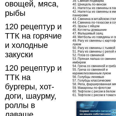
39. Свиная поджарка
овощей, мяса,
40. Шницель по-венски
41. Наггетсы из свинины в п
рыбы
42. Наггетсы из свинины в и
панировке
43. Свинина в китайском сти
44. Свинина по-техасски в с
120 рецептур и
45. Зразы с яйцом
46. Котлеты домашние
ТТК на горячие
47. Фальшивый заяц
48. Митболы из говядины и 
49. Рагу из свинины с карто
и холодные
луком
50. Рагу из свинины с тыквой
51. Рагу из свинины с репой 
закуски
52. Плов со свининой
53. Пряная лапша со свинин
имбирем
120 рецептур и
54. Греча со свининой и гриб
55. Греча со свининой и
карамелизованным луком
ТТК на
56. Голубцы ленивые
57. Голубцы классические
бургеры, хот-
58. Репа, фаршированная мя
59. Макароны по-флотски
60. Тефтели с рисом в белом
доги, шаурму,
61. Тефтели с рисом в томат
роллы в
лаваше