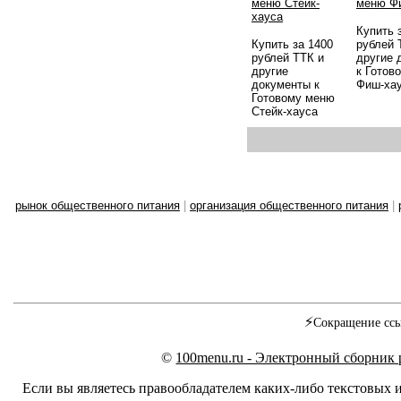
меню Стейк-
меню Ф
хауса
Купить 
Купить за 1400
рублей 
рублей ТТК и
другие 
другие
к Готов
документы к
Фиш-ха
Готовому меню
Стейк-хауса
рынок общественного питания
|
организация общественного питания
|
⚡
Сокращение ссы
©
100menu.ru - Электронный сборник
Если вы являетесь правообладателем каких-либо текстовых 