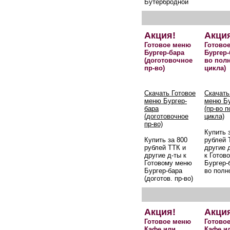
Бутербродной
Акция!
Акци
Готовое меню
Готово
Бургер-бара
Бургер-
(доготовочное
во пол
пр-во)
цикла)
Скачать Готовое
Скачать
меню Бургер-
меню Бу
бара
(пр-во 
(доготовочное
цикла)
пр-во)
Купить 
Купить за 800
рублей 
рублей ТТК и
другие 
другие д-ты к
к Готов
Готовому меню
Бургер-б
Бургер-бара
во полн
(доготов. пр-во)
Акция!
Акци
Готовое меню
Готово
Кафе или
Кафе и