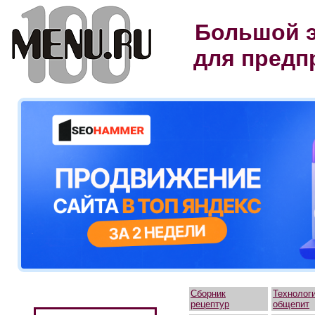
Большой э
для предп
Сборник
Технолог
рецептур
общепит