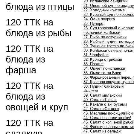
20. Испанские сандвичи
блюда из птицы
21. Овощной суп по-андалу
22. Холодный консоме
23. Куриный суп по-креоль
24. Олья поурига
120 ТТК на
25. Пучеро
26. Суп гороховый с испан
блюда из рыбы
чесночной колбасой
27. Рыба по-астурийски
28. Рыбный пудинг по-мад
120 ТТК на
29. Тушеная треска по-биск
30. Колбаски свиные по-ка
31. Чапфайня
блюда из
32. Курица с грибами
33. Паэлья
фарша
34. Омлет по-испански
35. Омлет а-ля Баск
36. Фаршированный перец 
37. Красная капуста, тушен
120 ТТК на
38. Пудинг банановый
Италия
блюда из
39. Салат миланский
40. Салат «Тоска»
41. Канапе с анчоусами
овощей и круп
42. Салат «Фигаро»
43. Маслины по-сицилийск
44. Салат неаполитанский
120 ТТК на
45. Салат с копченой рыбо
46. Фаршированные шампи
сладкую
47. Салат из сельди