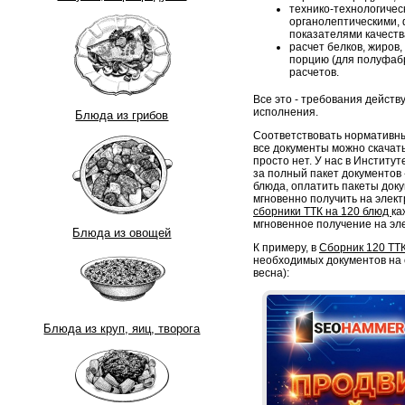
технико-технологическ
органолептическими, 
показателями качеств
расчет белков, жиров,
порцию (для полуфабр
расчетов.
Все это - требования дейст
исполнения.
Блюда из грибов
Соответствовать нормативны
все документы можно скачать
просто нет. У нас в Институ
за полный пакет документов -
блюда, оплатить пакеты док
мгновенно получить на элект
сборники ТТК на 120 блюд
ка
мгновенное получение на эл
Блюда из овощей
К примеру, в
Сборник 120 ТТ
необходимых документов на 
весна):
Блюда из круп, яиц, творога