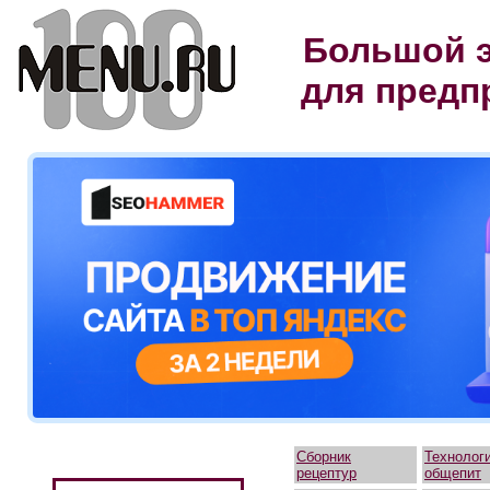
Большой э
для предп
Сборник
Технолог
рецептур
общепит