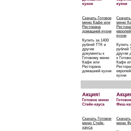
кухни
кухни
Скачать Готовое
Скачать
меню Кафе или
меню К
Ресторана
Рестора
домашней кухни
европей
кухни
Купить за 1400
рублей ТТК и
Купить 
другие
рублей 
документы к
другие 
Готовому меню
к Готов
Кафе или
Кафе и
Ресторана
Рестора
домашней кухни
европей
кухни
Акция!
Акци
Готовое меню
Готово
Стейк-хауса
Фиш-ха
Скачать Готовое
Скачать
меню Стейк-
меню Ф
хауса