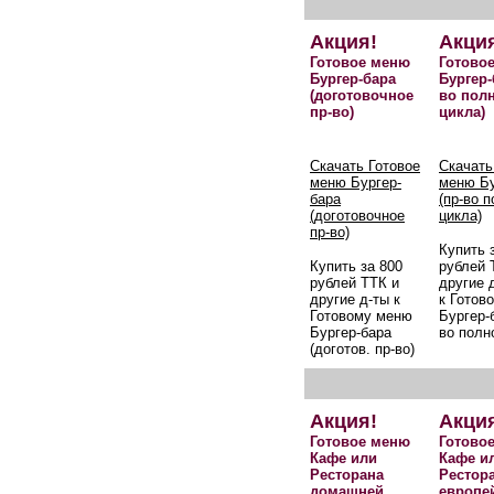
Акция!
Акци
Готовое меню
Готово
Бургер-бара
Бургер-
(доготовочное
во пол
пр-во)
цикла)
Скачать Готовое
Скачать
меню Бургер-
меню Бу
бара
(пр-во 
(доготовочное
цикла)
пр-во)
Купить 
Купить за 800
рублей 
рублей ТТК и
другие 
другие д-ты к
к Готов
Готовому меню
Бургер-б
Бургер-бара
во полн
(доготов. пр-во)
Акция!
Акци
Готовое меню
Готово
Кафе или
Кафе и
Ресторана
Рестор
домашней
европе