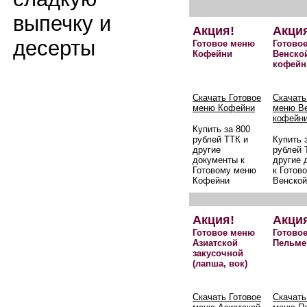
выпечку и
Акция!
Акци
десерты
Готовое меню
Готово
Кофейни
Венско
кофейн
Скачать Готовое
Скачать
меню Кофейни
меню В
кофейн
Купить за 800
рублей ТТК и
Купить 
другие
рублей 
документы к
другие 
Готовому меню
к Готов
Кофейни
Венской
Акция!
Акци
Готовое меню
Готово
Азиатской
Пельме
закусочной
(лапша, вок)
Скачать Готовое
Скачать