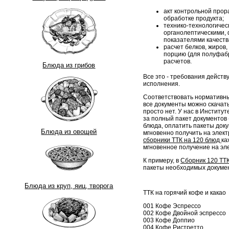
акт контрольной прор
обработке продукта;
технико-технологическ
органолептическими, 
показателями качеств
расчет белков, жиров,
порцию (для полуфабр
расчетов.
Блюда из грибов
Все это - требования дейст
исполнения.
Соответствовать нормативны
все документы можно скачать
просто нет. У нас в Институ
за полный пакет документов -
блюда, оплатить пакеты док
Блюда из овощей
мгновенно получить на элект
сборники ТТК на 120 блюд
ка
мгновенное получение на эл
К примеру, в
Сборник 120 ТТК
пакеты необходимых докумен
Блюда из круп, яиц, творога
ТТК на горячий кофе и какао
001 Кофе Эспрессо
002 Кофе Двойной эспрессо
003 Кофе Доппио
004 Кофе Ристретто