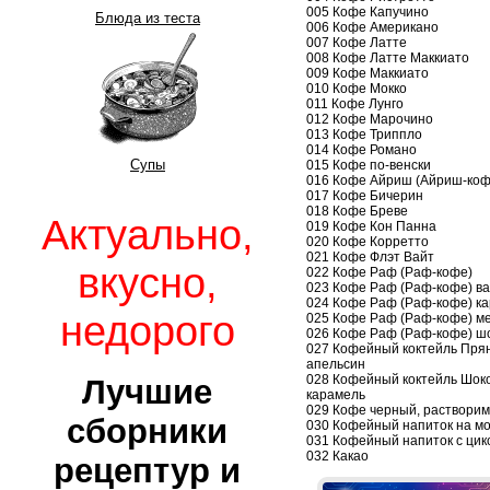
005 Кофе Капучино
Блюда из теста
006 Кофе Американо
007 Кофе Латте
008 Кофе Латте Маккиато
009 Кофе Маккиато
010 Кофе Мокко
011 Кофе Лунго
012 Кофе Марочино
013 Кофе Триппло
014 Кофе Романо
Супы
015 Кофе по-венски
016 Кофе Айриш (Айриш-коф
017 Кофе Бичерин
018 Кофе Бреве
Актуально,
019 Кофе Кон Панна
020 Кофе Корретто
021 Кофе Флэт Вайт
вкусно,
022 Кофе Раф (Раф-кофе)
023 Кофе Раф (Раф-кофе) в
024 Кофе Раф (Раф-кофе) к
недорого
025 Кофе Раф (Раф-кофе) м
026 Кофе Раф (Раф-кофе) ш
027 Кофейный коктейль Пря
апельсин
028 Кофейный коктейль Шок
Лучшие
карамель
029 Кофе черный, раствори
сборники
030 Кофейный напиток на м
031 Кофейный напиток с ци
032 Какао
рецептур и