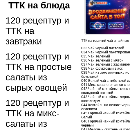
ТТК на блюда
120 рецептур и
ТТК на
завтраки
ТТК на горячий чай и чайные
033 Чай черный листовой
034 Чай черный пакетирова
120 рецептур и
035 Чай зеленый
036 Чай зеленый с мятой
ТТК на простые
037 Чай зеленый с жасмино
038 Чай фруктовый в асс
039 Чай из земляничных лист
салаты из
брусникой
040 Белый чай с тибетской 
041 Микс красного чая со сп
сырых овощей
042 Чайный коктейль с клюкв
солодовой патокой
043 Чайный коктейль с черн
120 рецептур и
шоколадом
044 Коктейль на основе черн
облепихи
ТТК на микс-
045 Горячий чайный коктейл
белый
салаты из
046 Горячий чайный коктейл
черный
047 Медовый сбитень из кра