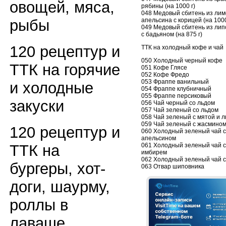
овощей, мяса,
рябины (на 1000 г)
048 Медовый сбитень из лим
апельсина с корицей (на 1000
рыбы
049 Медовый сбитень из лип
с бадьяном (на 875 г)
120 рецептур и
ТТК на холодный кофе и чай
050 Холодный черный кофе
ТТК на горячие
051 Кофе Глясе
052 Кофе Фредо
053 Фраппе ванильный
и холодные
054 Фраппе клубничный
055 Фраппе персиковый
закуски
056 Чай черный со льдом
057 Чай зеленый со льдом
058 Чай зеленый с мятой и 
059 Чай зеленый с жасмином
120 рецептур и
060 Холодный зеленый чай с
апельсином
061 Холодный зеленый чай с
ТТК на
имбирем
062 Холодный зеленый чай с
бургеры, хот-
063 Отвар шиповника
доги, шаурму,
роллы в
лаваше