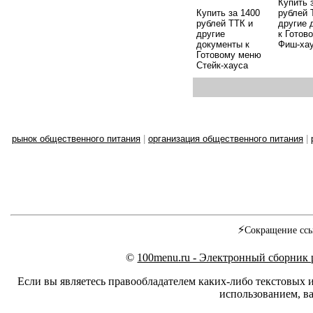
Купить 
Купить за 1400
рублей 
рублей ТТК и
другие 
другие
к Готов
документы к
Фиш-ха
Готовому меню
Стейк-хауса
рынок общественного питания
|
организация общественного питания
|
⚡
Сокращение ссы
©
100menu.ru - Электронный сборник
Если вы являетесь правообладателем каких-либо текстовых 
использованием, ва