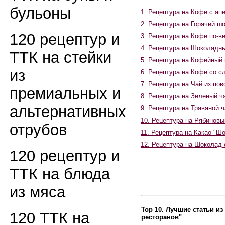
бульоны
1. Рецептура на Кофе с а
2. Рецептура на Горячий ш
120 рецептур и
3. Рецептура на Кофе по-в
4.
Рецептура на Шоколадны
ТТК на стейки
5. Рецептура на Кофейный
из
6. Рецептура на Кофе со с
7.
Рецептура на Чай из по
премиальных и
8. Рецептура на Зеленый ч
альтернативных
9. Рецептура на Травяной 
10. Рецептура на Рябиновы
отрубов
11. Рецептура на Какао "Ш
12. Рецептура на Шоколад 
120 рецептур и
ТТК на блюда
из мяса
Top 10. Лучшие статьи из
120 ТТК на
ресторанов
"