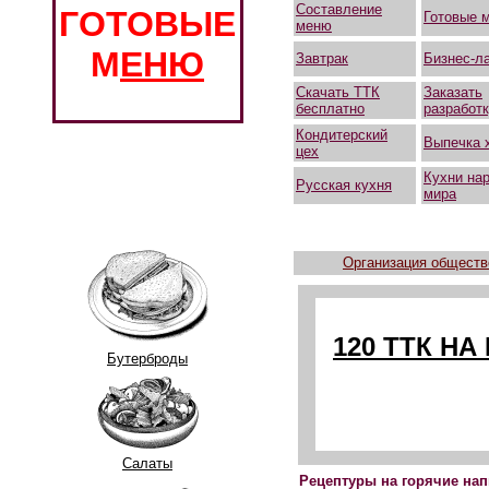
Составление
ГОТОВЫЕ
Готовые 
меню
М
ЕНЮ
Завтрак
Бизнес-л
Скачать ТТК
Заказать
бесплатно
разработ
Кондитерский
Выпечка 
цех
Кухни на
Русская кухня
мира
Организация обществ
120 ТТК Н
Бутерброды
Салаты
Рецептуры на горячие нап