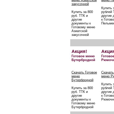
меню Азиатской
меню П
закусочной
Купить 
Купить за 800
рублей 
руб. ТТК и
другие 
другие
к Готов
документы к
Пельме
Готовому меню
Азиатской
закусочной
Акция!
Акци
Готовое меню
Готово
Бутербродной
Рюмоч
Скачать Готовое
Скачать
меню
меню Р
Бутербродной
Купить 
Купить за 800
рублей 
руб. ТТК и
другие 
другие
к Готов
документы к
Рюмочн
Готовому меню
Бутербродной