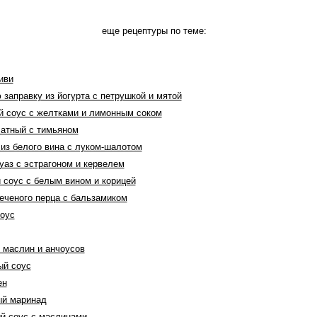
еще рецептуры по теме:
иви
 заправку из йогурта с петрушкой и мятой
ый соус с желтками и лимонным соком
латный с тимьяном
 из белого вина с луком-шалотом
уаз с эстрагоном и кервелем
 соус с белым вином и корицей
печеного перца с бальзамиком
соус
з маслин и анчоусов
ый соус
ен
ый маринад
ый соус с маслинами