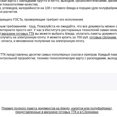
ская карта с закладками брутто и нетто, выходом, органолептическими, физи
и показателями качества;
, углеводов, калорийности на 100 г готового блюда и порцию (для полуфабрика
х расчетов.
твующего ГОСТа, проверяющие требуют его исполнения.
ым требованиям - труд. Пожалуйста не ожидайте, что все документы можно с
интернете просто нет. У нас в Институте ресторанных технологий самая низк
В
магазине готовых ТТК
вы можете выбрать блюда, оплатить пакеты документ
олучить на электронную почту. А можете купить за 700 руб.
готовые сборники
- оплата, и мгновенное получение на электронную почту.
х ТТК представлены десятки самых популярных соусов и приправ. Каждый паке
онтрольной проработки, технико-технологическую карту с раскладками, выходо
Пример полного пакета документов на блюдо, напиток или полуфабрикат,
представленные в магазине готовых ТТК и в Сборниках