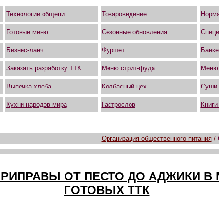
Технологии общепит
Товароведение
Норма
Готовые меню
Сезонные обновления
Специ
Бизнес-ланч
Фуршет
Банке
Заказать разработку ТТК
Меню стрит-фуда
Меню
Выпечка хлеба
Колбасный цех
Суши 
Кухни народов мира
Гастрослов
Книги
Организация общественного питания
/
ПРИПРАВЫ ОТ ПЕСТО ДО АДЖИКИ В
ГОТОВЫХ ТТК