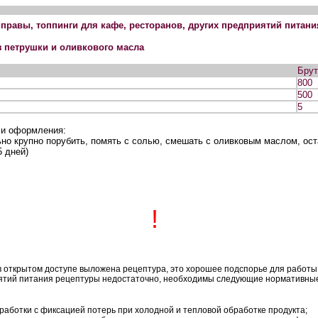
правы, топпинги для кафе, ресторанов, других предприятий питани
з петрушки и оливкового масла
Брутт
800
500
5
 и оформления:
но крупно порубить, помять с солью, смешать с оливковым маслом, ост
 дней)
!
в открытом доступе выложена рецептура, это хорошее подспорье для работы
ятий питания рецептуры недостаточно, необходимы следующие нормативные
работки с фиксацией потерь при холодной и тепловой обработке продукта;