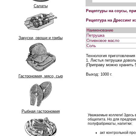
Салаты
Рецептуры на соусы, при
Рецептура на Дрессинг и
Наименование
Петрушка
Закуски, овощи и грибы
Оливковое масло
Соль
Технология приготовления
1. Листья петрушки доволь
(Приправу можно хранить 5
Выход: 1000 г.
Гастрономия, мясо, сыр
Рыбная гастрономия
Уважаемые коллеги! Здесь 
общепита. Но для предпри
полуфабрикаты, напитки:
акт контрольной про