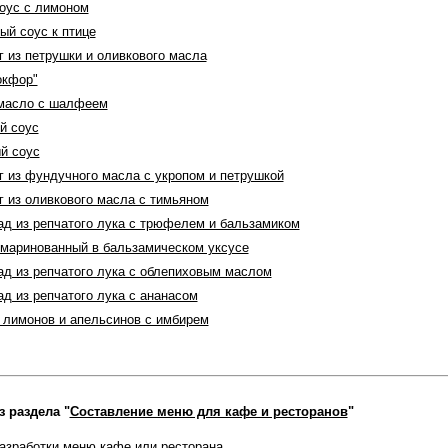
соус с лимоном
ый соус к птице
г из петрушки и оливкового масла
окфор"
 масло с шалфеем
й соус
й соус
г из фундучного масла с укропом и петрушкой
г из оливкового масла с тимьяном
ад из репчатого лука с трюфелем и бальзамиком
одмаринованный в бальзамическом уксусе
ад из репчатого лука с облепиховым маслом
д из репчатого лука с ананасом
з лимонов и апельсинов с имбирем
з раздела "
Составление меню для кафе и ресторанов
"
азработки меню кафе или ресторана