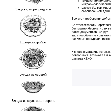
технико-технологиче
микробиологическим
расчет белков, жиров
Закуски, морепродукты
обоснованием данны
Все это - требования дейс
Соответствовать нормативн
бесплатно, бесплатно их в 
пакет документов - 45 руб. 
вас способом и мгновенно п
разбитые по курсам. Также 
Блюда из грибов
К слову, в магазине готовы
повторимся, включает акт к
расчета КБЖУ.
Блюда из овощей
Блюда из круп, яиц, творога