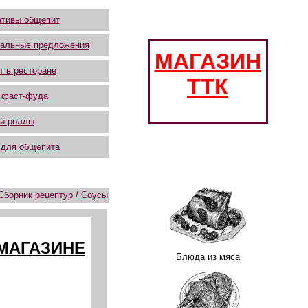
тивы общепит
альные предложения
МАГАЗИН
т в ресторане
ТТК
 фаст-фуда
и роллы
 для общепита
Сборник рецептур /
Соусы
 МАГАЗИНЕ
Блюда из мяса