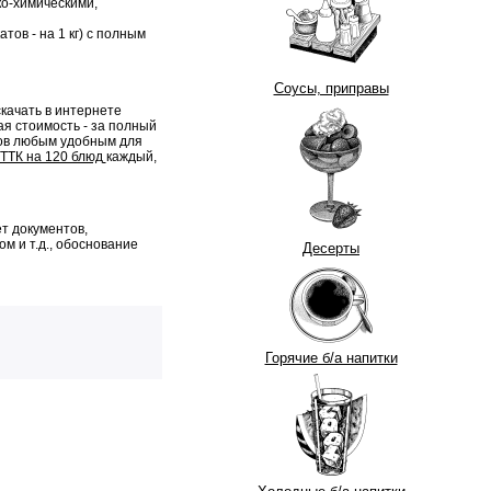
ко-химическими,
тов - на 1 кг) с полным
Соусы, приправы
качать в интернете
ая стоимость - за полный
ов любым удобным для
 ТТК на 120 блюд
каждый,
т документов,
м и т.д., обоснование
Десерты
Горячие б/а напитки