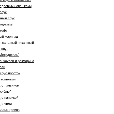
 кедровыми орешками
соус
чный соус
подливку
 тофу
ный маринад
г салатный пикантный
 соус
"Метрдотель"
 анчоусов и розмарина
оли
соус простой
 маслинами
д с тимьяном
ор-блю"
 с паприкой
 с чили
белых грибов