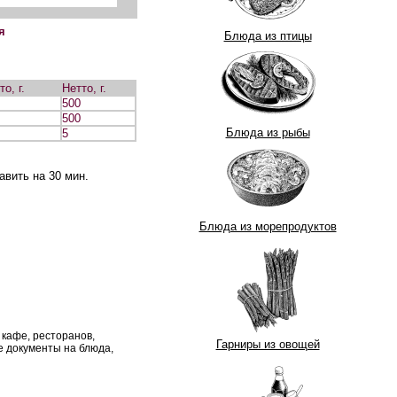
я
Блюда из птицы
о, г.
Нетто, г.
500
500
Блюда из рыбы
5
авить на 30 мин.
Блюда из морепродуктов
 кафе, ресторанов,
Гарниры из овощей
 документы на блюда,