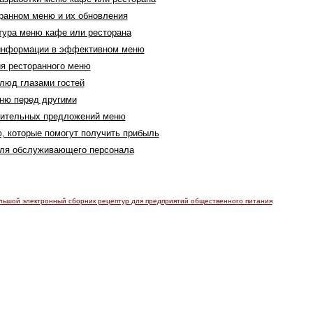
ранном меню и их обновления
тура меню кафе или ресторана
информации в эффективном меню
я ресторанного меню
люд глазами гостей
ню перед другими
нительных предложений меню
, которые помогут получить прибыль
для обслуживающего персонала
льшой электронный сборник рецептур для предприятий общественного питания