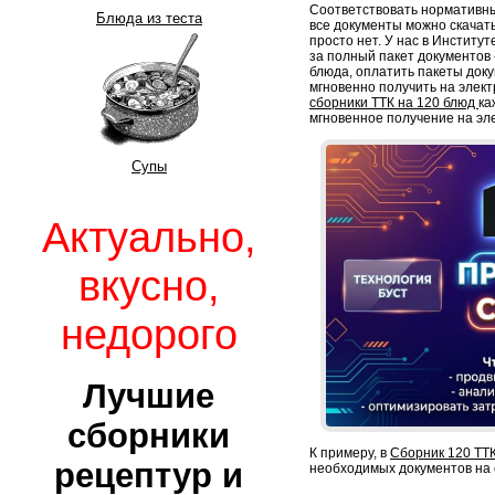
Соответствовать нормативны
Блюда из теста
все документы можно скачать
просто нет. У нас в Институ
за полный пакет документов -
блюда, оплатить пакеты док
мгновенно получить на элект
сборники ТТК на 120 блюд
ка
мгновенное получение на эл
Супы
Актуально,
вкусно,
недорого
Лучшие
сборники
К примеру, в
Сборник 120 ТТК
рецептур и
необходимых документов на