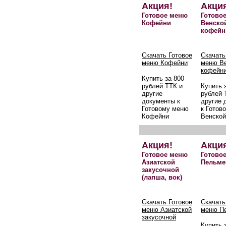
Акция!
Акци
Готовое меню
Готово
Кофейни
Венско
кофейн
Скачать Готовое
Скачать
меню Кофейни
меню В
кофейн
Купить за 800
рублей ТТК и
Купить 
другие
рублей 
документы к
другие 
Готовому меню
к Готов
Кофейни
Венской
Акция!
Акци
Готовое меню
Готово
Азиатской
Пельме
закусочной
(лапша, вок)
Скачать Готовое
Скачать
меню Азиатской
меню П
закусочной
Купить 