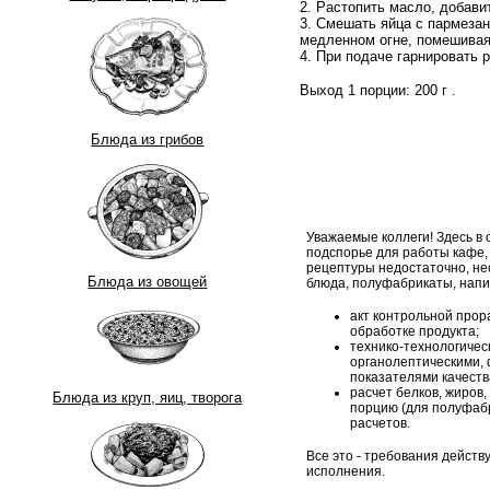
2. Растопить масло, добави
3. Смешать яйца с пармезан
медленном огне, помешивая 
4. При подаче гарнировать 
Выход 1 порции:
200 г
.
Блюда из грибов
Уважаемые коллеги! Здесь в
подспорье для работы кафе,
рецептуры недостаточно, н
Блюда из овощей
блюда, полуфабрикаты, напи
акт контрольной прор
обработке продукта;
технико-технологическ
органолептическими, 
показателями качеств
расчет белков, жиров,
Блюда из круп, яиц, творога
порцию (для полуфабр
расчетов.
Все это - требования дейст
исполнения.