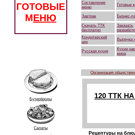
Составление
ГОТОВЫЕ
Готовые 
меню
М
ЕНЮ
Завтрак
Бизнес-л
Скачать ТТК
Заказать
бесплатно
разработ
Кондитерский
Выпечка 
цех
Кухни на
Русская кухня
мира
Организация обществен
120 ТТК Н
Бутерброды
Салаты
Рецептуры на блюд