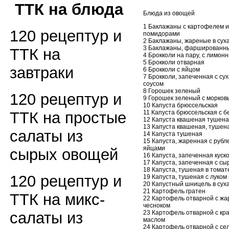
ТТК на блюда
Блюда из овощей
1 Баклажаны с картофелем и
120 рецептур и
помидорами
2 Баклажаны, жареные в сух
3 Баклажаны, фаршированн
ТТК на
4 Брокколи на пару, с лимон
5 Брокколи отварная
завтраки
6 Брокколи с яйцом
7 Брокколи, запеченная с су
соусом
8 Горошек зеленый
120 рецептур и
9 Горошек зеленый с морков
10 Капуста брюссельская
11 Капуста брюссельская с б
ТТК на простые
12 Капуста квашеная тушен
13 Капуста квашеная, тушен
салаты из
14 Капуста тушеная
15 Капуста, жаренная с руб
яйцами
сырых овощей
16 Капуста, запеченная куск
17 Капуста, запеченная с сы
18 Капуста, тушеная в томат
120 рецептур и
19 Капуста, тушеная с луком
20 Капустный шницель в сух
21 Картофель гратен
ТТК на микс-
22 Картофель отварной с ж
чесноком
23 Картофель отварной с кр
салаты из
маслом
24 Картофель отварной с с