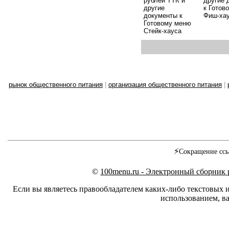
рублей ТТК и
другие 
другие
к Готов
документы к
Фиш-ха
Готовому меню
Стейк-хауса
рынок общественного питания
|
организация общественного питания
|
⚡
Сокращение ссы
©
100menu.ru - Электронный сборник
Если вы являетесь правообладателем каких-либо текстовых 
использованием, ва