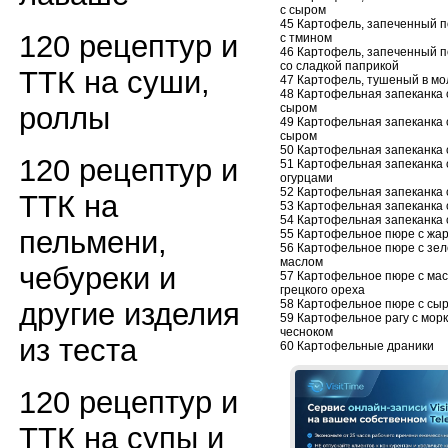
с сыром
45 Картофель, запеченный п
120 рецептур и
с тмином
46 Картофель, запеченный п
со сладкой паприкой
ТТК на суши,
47 Картофель, тушеный в мо
48 Картофельная запеканка 
сыром
роллы
49 Картофельная запеканка 
сыром
50 Картофельная запеканка 
120 рецептур и
51 Картофельная запеканка
огурцами
52 Картофельная запеканка 
ТТК на
53 Картофельная запеканка 
54 Картофельная запеканка 
пельмени,
55 Картофельное пюре с жа
56 Картофельное пюре с зе
маслом
чебуреки и
57 Картофельное пюре с ма
грецкого ореха
58 Картофельное пюре с сы
другие изделия
59 Картофельное рагу с морк
чесноком
из теста
60 Картофельные драники
120 рецептур и
ТТК на супы и