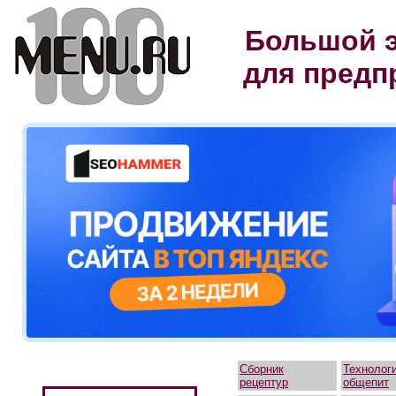
Большой э
для предп
Сборник
Технолог
рецептур
общепит