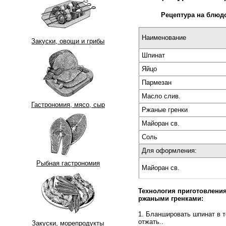
Рецептура на блю
Наименование
Закуски, овощи и грибы
Шпинат
Яйцо
Пармезан
Масло слив.
Гастрономия, мясо, сыр
Ржаные гренки
Майоран св.
Соль
Для оформления:
Рыбная гастрономия
Майоран св.
Технология приготовлени
ржаными гренками:
1. Бланшировать шпинат в 
отжать..
Закуски, морепродукты