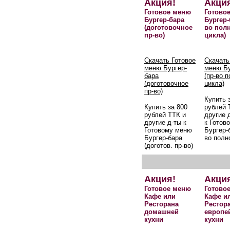
Акция!
Акци
Готовое меню
Готово
Бургер-бара
Бургер-
(доготовочное
во пол
пр-во)
цикла)
Скачать Готовое
Скачать
меню Бургер-
меню Бу
бара
(пр-во 
(доготовочное
цикла)
пр-во)
Купить 
Купить за 800
рублей 
рублей ТТК и
другие 
другие д-ты к
к Готов
Готовому меню
Бургер-б
Бургер-бара
во полн
(доготов. пр-во)
Акция!
Акци
Готовое меню
Готово
Кафе или
Кафе и
Ресторана
Рестор
домашней
европе
кухни
кухни