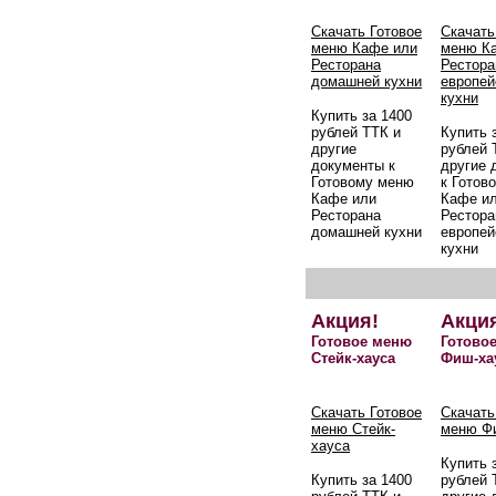
Скачать Готовое
Скачать
меню Кафе или
меню К
Ресторана
Рестора
домашней кухни
европей
кухни
Купить за 1400
рублей ТТК и
Купить 
другие
рублей 
документы к
другие 
Готовому меню
к Готов
Кафе или
Кафе и
Ресторана
Рестора
домашней кухни
европей
кухни
Акция!
Акци
Готовое меню
Готово
Стейк-хауса
Фиш-ха
Скачать Готовое
Скачать
меню Стейк-
меню Ф
хауса
Купить 
Купить за 1400
рублей 