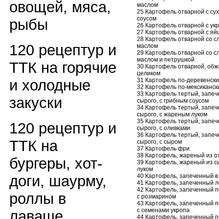
овощей, мяса,
маслом
25 Картофель отварной с су
соусом
рыбы
26 Картофель отварной с ук
27 Картофель отварной с яй
28 Картофель отварной со 
120 рецептур и
маслом
29 Картофель отварной со 
маслом и петрушкой
ТТК на горячие
30 Картофель отварной, об
целиком
31 Картофель по-деревенски
и холодные
32 Картофель по-мексиканск
33 Картофель тертый, запеч
закуски
сырого, с грибным соусом
34 Картофель тертый, запеч
сырого, с жареным луком
35 Картофель тертый, запеч
120 рецептур и
сырого, с оливками
36 Картофель тертый, запеч
ТТК на
сырого, с сыром
37 Картофель фри
38 Картофель, жареный из о
бургеры, хот-
39 Картофель, жареный из сы
луком
40 Картофель, запеченный в
доги, шаурму,
41 Картофель, запеченный 
42 Картофель, запеченный п
роллы в
с розмарином
43 Картофель, запеченный п
с семенами укропа
лаваше
44 Картофель, запеченный п