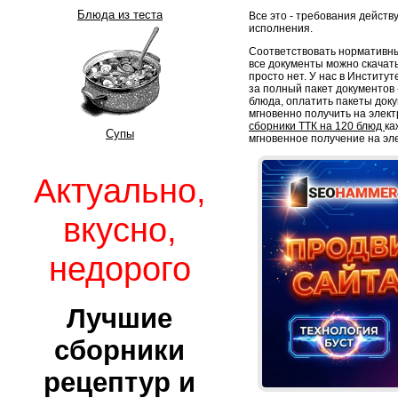
Блюда из теста
Все это - требования дейст
исполнения.
Соответствовать нормативны
все документы можно скачать
просто нет. У нас в Институ
за полный пакет документов -
блюда, оплатить пакеты док
мгновенно получить на элект
сборники ТТК на 120 блюд
ка
Супы
мгновенное получение на эл
Актуально,
вкусно,
недорого
Лучшие
сборники
рецептур и