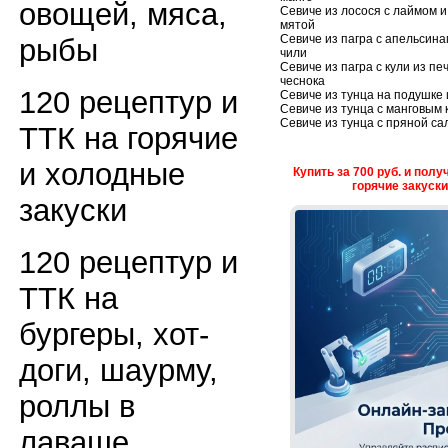
овощей, мяса,
Севиче из лосося с лаймом и
мятой
Севиче из пагра с апельсин
рыбы
чили
Севиче из пагра с кули из пе
чеснока
120 рецептур и
Севиче из тунца на подушке 
Севиче из тунца с манговым 
Севиче из тунца с пряной са
ТТК на горячие
и холодные
Купить за 700 руб. и пол
горячие закуск
закуски
120 рецептур и
ТТК на
бургеры, хот-
доги, шаурму,
роллы в
лаваше