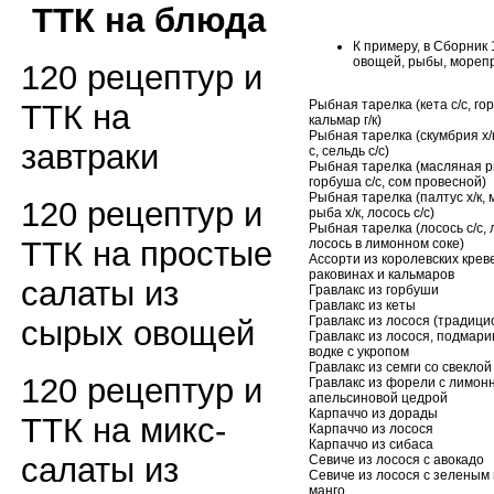
ТТК на блюда
К примеру, в Сборник 
овощей, рыбы, морепро
120 рецептур и
Рыбная тарелка (кета с/с, гор
ТТК на
кальмар г/к)
Рыбная тарелка (скумбрия х/к
завтраки
с, сельдь с/с)
Рыбная тарелка (масляная ры
горбуша с/с, сом провесной)
Рыбная тарелка (палтус х/к,
120 рецептур и
рыба х/к, лосось с/с)
Рыбная тарелка (лосось с/с, л
ТТК на простые
лосось в лимонном соке)
Ассорти из королевских креве
раковинах и кальмаров
салаты из
Гравлакс из горбуши
Гравлакс из кеты
Гравлакс из лосося (традиц
сырых овощей
Гравлакс из лосося, подмари
водке с укропом
Гравлакс из семги со свеклой
120 рецептур и
Гравлакс из форели с лимон
апельсиновой цедрой
Карпаччо из дорады
ТТК на микс-
Карпаччо из лосося
Карпаччо из сибаса
салаты из
Севиче из лосося с авокадо
Севиче из лосося с зеленым
манго