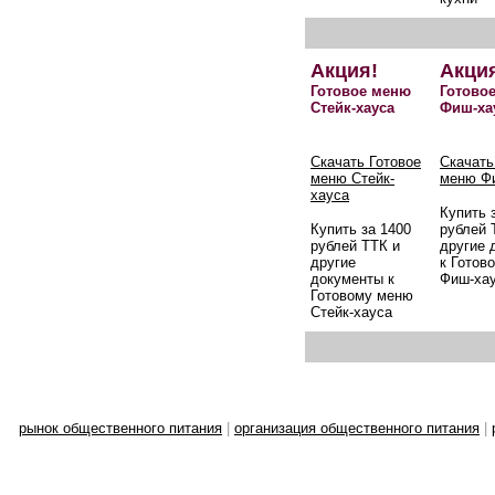
Акция!
Акци
Готовое меню
Готово
Стейк-хауса
Фиш-ха
Скачать Готовое
Скачать
меню Стейк-
меню Ф
хауса
Купить 
Купить за 1400
рублей 
рублей ТТК и
другие 
другие
к Готов
документы к
Фиш-ха
Готовому меню
Стейк-хауса
рынок общественного питания
|
организация общественного питания
|