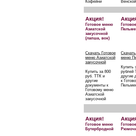
Кофейни
Венской
Акция!
Акци
Готовое меню
Готово
Азиатской
Пельме
закусочной
(лапша, вок)
Скачать Готовое
Скачать
меню Азиатской
меню П
закусочной
Купить 
Купить за 800
рублей 
руб. ТТК и
другие 
другие
к Готов
документы к
Пельме
Готовому меню
Азиатской
закусочной
Акция!
Акци
Готовое меню
Готово
Бутербродной
Рюмоч