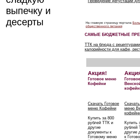
Проведение дегустаций д
выпечку и
десерты
На главную страницу портала
Боль
общественного питания
САМЫЕ БЮДЖЕТНЫЕ ПРЕ
ТТК на блюда с рецептурами
калорийности для кафе, рес
Акция!
Акци
Готовое меню
Готово
Кофейни
Венско
кофейн
Скачать Готовое
Скачать
меню Кофейни
меню В
кофейн
Купить за 800
рублей ТТК и
Купить 
другие
рублей 
документы к
другие 
Готовому меню
к Готов