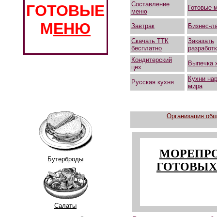
Составление
ГОТОВЫЕ
Готовые 
меню
М
ЕНЮ
Завтрак
Бизнес-л
Скачать ТТК
Заказать
бесплатно
разработ
Кондитерский
Выпечка 
цех
Кухни на
Русская кухня
мира
Организация общ
МОРЕПРО
Бутерброды
ГОТОВЫХ
Салаты