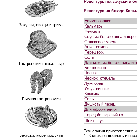
Рецептуры на закуски и б
Рецептура на блюдо Кальм
Наименование
Закуски, овощи и грибы
Кальмары
Фенхель
Соус из белого вина и поре
Оливковое масло
Анис, семена
Перец гор.
Соль
Для соус из белого вина и п
Гастрономия, мясо, сыр
Белое вино
Чеснок
Чеснок, стебель
Лук-порей
Уксус винный
Крахмал
Рыбная гастрономия
Соль
Душистый перец
Для оформления
Перец болгарский кр.
Шнитт-лук
Технология приготовления 
Закуски, морепродукты
1. Кальмара промыть и наре