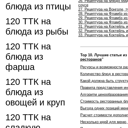
26. Рецептура на блюдо
Мид
блюда из птицы
соусе
27. Рецептура на
Вонголе, 
28. Рецептура на
Фламбэ из
29. Рецептура на
Фламбэ из
120 ТТК на
30. Рецептура на
Фламбэ из
31. Рецептура на
Коктейль и
блюда из рыбы
32. Рецептура на
Коктейль и
33. Рецептура на
Коктейль и
120 ТТК на
блюда из
Top 10. Лучшие статьи из
ресторанов
"
фарша
Ресурсы и возможности ра
Количество блюд в рестор
120 ТТК на
Какой должна быть структ
Правила представления и
блюда из
Алгоритм ценообразования
овощей и круп
Стоимость ресторанных бл
Выгода одних позиций мен
120 ТТК на
Расчет стоимости дополн
Несколько идей для меню,
сладкую