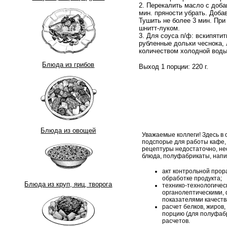
2. Перекалить масло с доба
мин. пряности убрать. Доба
Тушить не более 3 мин. При
шнитт-луком.
3. Для соуса п/ф: вскипяти
рубленные дольки чеснока, 
количеством холодной воды 
Блюда из грибов
Выход 1 порции: 220 г.
Блюда из овощей
Уважаемые коллеги! Здесь в
подспорье для работы кафе,
рецептуры недостаточно, н
блюда, полуфабрикаты, напи
акт контрольной прор
обработке продукта;
Блюда из круп, яиц, творога
технико-технологическ
органолептическими, 
показателями качеств
расчет белков, жиров,
порцию (для полуфабр
расчетов.