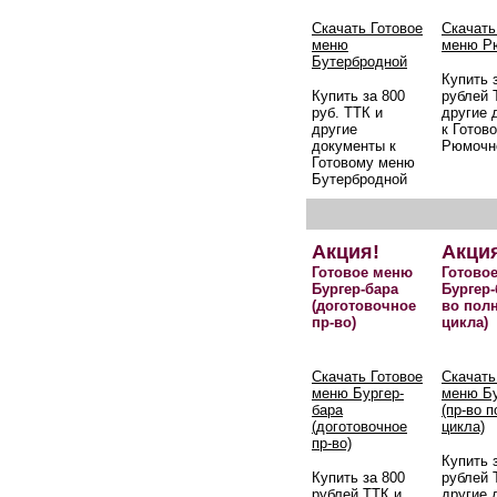
Скачать Готовое
Скачать
меню
меню Р
Бутербродной
Купить 
Купить за 800
рублей 
руб. ТТК и
другие 
другие
к Готов
документы к
Рюмочн
Готовому меню
Бутербродной
Акция!
Акци
Готовое меню
Готово
Бургер-бара
Бургер-
(доготовочное
во пол
пр-во)
цикла)
Скачать Готовое
Скачать
меню Бургер-
меню Бу
бара
(пр-во 
(доготовочное
цикла)
пр-во)
Купить 
Купить за 800
рублей 
рублей ТТК и
другие 