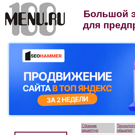
Большой э
для предп
Сборник
Технолог
рецептур
общепит