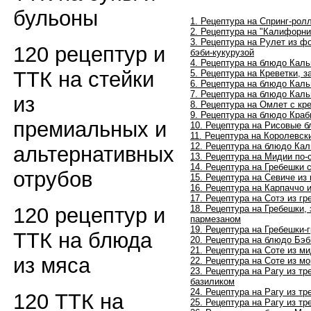
бульоны
1. Рецептура на Спринг-рол
2. Рецептура на "Калифорн
3. Рецептура на Рулет из 
120 рецептур и
бэби-кукурузой
4. Рецептура на блюдо Кал
ТТК на стейки
5. Рецептура на Креветки, 
6. Рецептура на блюдо Каль
7. Рецептура на блюдо Кал
из
8. Рецептура на Омлет с кр
9. Рецептура на блюдо Кра
премиальных и
10. Рецептура на Рисовые 
11. Рецептура на Королевск
12. Рецептура на блюдо Кал
альтернативных
13. Рецептура на Мидии по
14. Рецептура на
Гребешки с
отрубов
15. Рецептура на
Севиче из
16. Рецептура на
Карпаччо и
17. Рецептура на
Сотэ из г
120 рецептур и
18. Рецептура на
Гребешки, 
пармезаном
19. Рецептура на
Гребешки-
ТТК на блюда
20. Рецептура на блюдо
Бэб
21. Рецептура на
Соте из м
из мяса
22. Рецептура на
Соте из м
23. Рецептура на
Рагу из тр
базиликом
24. Рецептура на
Рагу из тр
120 ТТК на
25. Рецептура на
Рагу из тр