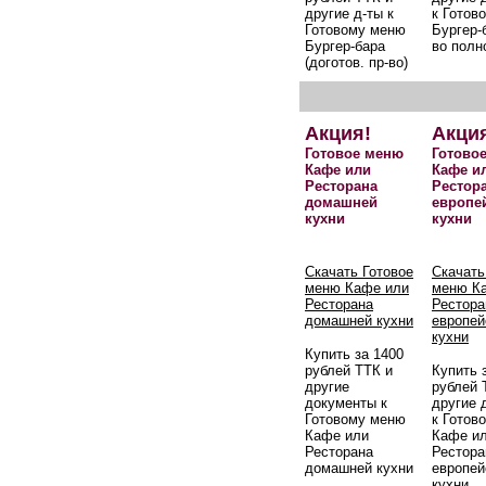
другие д-ты к
к Готов
Готовому меню
Бургер-б
Бургер-бара
во полн
(доготов. пр-во)
Акция!
Акци
Готовое меню
Готово
Кафе или
Кафе и
Ресторана
Рестор
домашней
европе
кухни
кухни
Скачать Готовое
Скачать
меню Кафе или
меню К
Ресторана
Рестора
домашней кухни
европей
кухни
Купить за 1400
рублей ТТК и
Купить 
другие
рублей 
документы к
другие 
Готовому меню
к Готов
Кафе или
Кафе и
Ресторана
Рестора
домашней кухни
европей
кухни