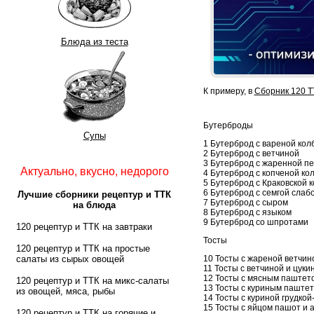
Блюда из теста
К примеру, в
Сборник 120 Т
Бутерброды
Супы
1 Бутерброд с вареной кол
2 Бутерброд с ветчиной
3 Бутерброд с жаренной п
Актуально, вкусно, недорого
4 Бутерброд с копченой ко
5 Бутерброд с Краковской 
6 Бутерброд с семгой слаб
Лучшие сборники рецептур и ТТК
7 Бутерброд с сыром
на блюда
8 Бутерброд с языком
9 Бутерброд со шпротами
120 рецептур и ТТК на завтраки
Тосты
120 рецептур и ТТК на простые
10 Тосты с жареной ветчин
салаты из сырых овощей
11 Тосты с ветчиной и цуки
12 Тосты с мясным паштет
120 рецептур и ТТК на микс-салаты
13 Тосты с куриным паште
из овощей, мяса, рыбы
14 Тосты с куриной грудкой
15 Тосты с яйцом пашот и 
120 рецептур и ТТК на горячие и