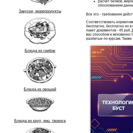
расчет белков, жиро
обоснованием данны
Закуски, морепродукты
Все это - требования дейс
Соответствовать нормативн
бесплатно, бесплатно их в
пакет документов - 45 руб.
В
вас способом и мгновенно п
разбитые по курсам. Также 
Блюда из грибов
Блюда из овощей
Блюда из круп, яиц, творога