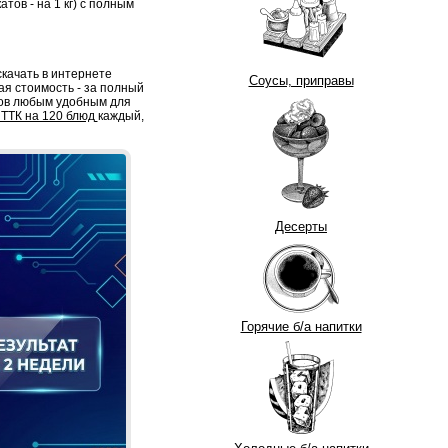
тов - на 1 кг) с полным
качать в интернете
Соусы, приправы
ая стоимость - за полный
тов любым удобным для
ТТК на 120 блюд
каждый,
Десерты
Горячие б/а напитки