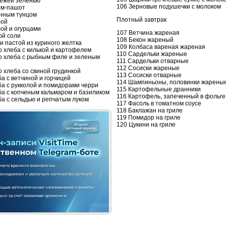
вежей зеленью
106 Зерновые подушечки с молоком
ом-пашот
анным тунцом
Плотный завтрак
бой
ой и огурцами
107 Ветчина жареная
ой соли
108 Бекон жареный
и пастой из куриного желтка
109 Колбаса вареная жареная
о хлеба с килькой и картофелем
110 Сардельки жареные
го хлеба с рыбным филе и зеленым
111 Сардельки отварные
112 Сосиски жареные
о хлеба со свиной грудинкой
113 Сосиски отварные
а с ветчиной и горчицей
114 Шампиньоны, половинки жарены
ба с рукколой и помидорами черри
115 Картофельные дранники
ба с копченым кальмаром и базиликом
116 Картофель, запеченный в фольге
ба с сельдью и репчатым луком
117 Фасоль в томатном соусе
118 Баклажан на гриле
119 Помидор на гриле
120 Цукини на гриле
Реклама