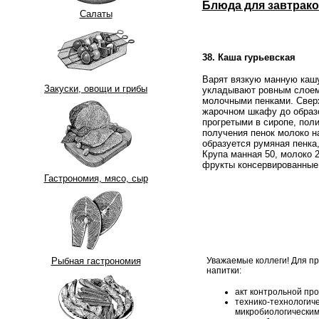
Блюда для завтрако
Салаты
38. Каша гурьевская
Варят вязкую манную кашу
Закуски, овощи и грибы
укладывают ровным слоем
молочными пенками. Сверх
жарочном шкафу до образо
прогретыми в сиропе, пол
получения пенок молоко н
образуется румяная пенка,
Крупа манная 50, молоко 2
фрукты консервированные 
Гастрономия, мясо, сыр
Уважаемые коллеги! Для п
Рыбная гастрономия
напитки:
акт контрольной про
технико-технологиче
микробиологическим