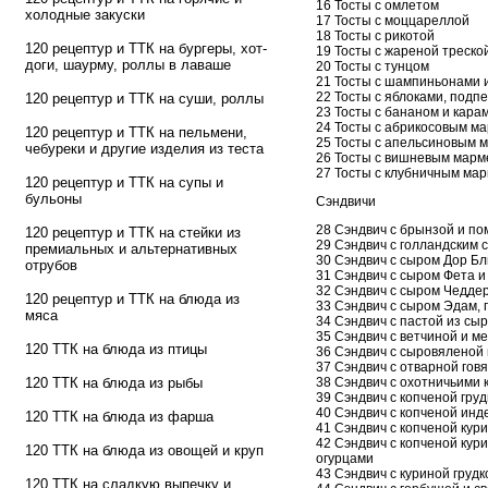
16 Тосты с омлетом
холодные закуски
17 Тосты с моццареллой
18 Тосты с рикотой
120 рецептур и ТТК на бургеры, хот-
19 Тосты с жареной треско
доги, шаурму, роллы в лаваше
20 Тосты с тунцом
21 Тосты с шампиньонами 
22 Тосты с яблоками, подп
120 рецептур и ТТК на суши, роллы
23 Тосты с бананом и кара
24 Тосты с абрикосовым м
120 рецептур и ТТК на пельмени,
25 Тосты с апельсиновым 
чебуреки и другие изделия из теста
26 Тосты с вишневым мар
27 Тосты с клубничным ма
120 рецептур и ТТК на супы и
бульоны
Сэндвичи
28 Сэндвич с брынзой и п
120 рецептур и ТТК на стейки из
29 Сэндвич с голландским
премиальных и альтернативных
30 Сэндвич с сыром Дор Бл
отрубов
31 Сэндвич с сыром Фета 
32 Сэндвич с сыром Чедде
120 рецептур и ТТК на блюда из
33 Сэндвич с сыром Эдам, 
мяса
34 Сэндвич с пастой из сыр
35 Сэндвич с ветчиной и м
120 ТТК на блюда из птицы
36 Сэндвич с сыровяленой
37 Сэндвич с отварной гов
38 Сэндвич с охотничьими 
120 ТТК на блюда из рыбы
39 Сэндвич с копченой гру
40 Сэндвич с копченой инд
120 ТТК на блюда из фарша
41 Сэндвич с копченой кури
42 Сэндвич с копченой кур
120 ТТК на блюда из овощей и круп
огурцами
43 Сэндвич с куриной груд
120 ТТК на сладкую выпечку и