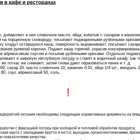
в в кафе и ресторанах
, добавляют в нее сливочное масло, яйца, взбитые с сахаром и ванили
 на порционную сковороду, посыпают поджаренными рублеными орехам
у кладут оставшуюся кашу, поверхность выравнивают, посыпают сахаро
вания румяной корочки. Подают кашу горячей, украсив консервированн
ив абрикосовым соусом и посыпав рублеными орехами. Отдельно подают
аливают в широкую неглубокую посуду и ставят в жарочный шкаф; как т
 ее тотчас же снимают, затем снова дают образоваться пенке и т. д.
00, сахар 20, масло сливочное 10, ванилин 0,01, яйцо 1/4 шт., миндаль 2
80, соус абрикосовый 50, соль.
!
редприятий питания необходимы следующие нормативные документы на блю
работки с фиксацией потерь при холодной и тепловой обработке продукта;
ская карта с закладками брутто и нетто, выходом, органолептическими, физи
и показателями качества;