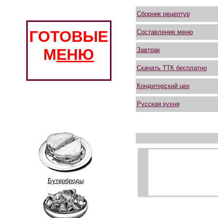
Сборник рецептур
ГОТОВЫЕ
Составление меню
М
ЕНЮ
Завтрак
Скачать ТТК бесплатно
Кондитерский цех
Русская кухня
Бутерброды