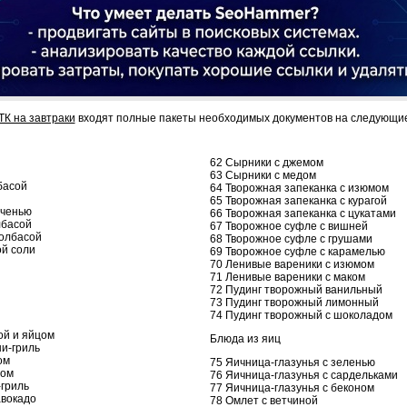
ТК на завтраки
входят полные пакеты необходимых документов на следующие
62 Сырники с джемом
63 Сырники с медом
басой
64 Творожная запеканка с изюмом
65 Творожная запеканка с курагой
еченью
66 Творожная запеканка с цукатами
лбасой
67 Творожное суфле с вишней
колбасой
68 Творожное суфле с грушами
ой соли
69 Творожное суфле с карамелью
70 Ленивые вареники с изюмом
71 Ленивые вареники с маком
72 Пудинг творожный ванильный
73 Пудинг творожный лимонный
74 Пудинг творожный с шоколадом
ой и яйцом
Блюда из яиц
ни-гриль
ом
75 Яичница-глазунья с зеленью
том
76 Яичница-глазунья с сардельками
-гриль
77 Яичница-глазунья с беконом
авокадо
78 Омлет с ветчиной