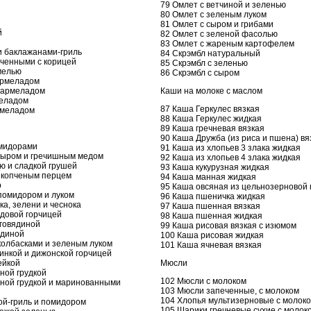
79 Омлет с ветчиной и зеленью
80 Омлет с зеленым луком
81 Омлет с сыром и грибами
й
82 Омлет с зеленой фасолью
83 Омлет с жареным картофелем
и баклажанами-гриль
84 Скрэмбл натуральный
еченными с корицей
85 Скрэмбл с зеленью
мелью
86 Скрэмбл с сыром
армеладом
мармеладом
Каши на молоке с маслом
меладом
87 Каша Геркулес вязкая
рмеладом
88 Каша Геркулес жидкая
89 Каша гречневая вязкая
90 Каша Дружба (из риса и пшена) вя
омидорами
91 Каша из хлопьев 3 злака жидкая
 сыром и гречишным медом
92 Каша из хлопьев 4 злака жидкая
ю и сладкой грушей
93 Каша кукурузная жидкая
и копченым перцем
94 Каша манная жидкая
р
95 Каша овсяная из цельнозерновой 
помидором и луком
96 Каша пшеничка жидкая
ка, зелени и чеснока
97 Каша пшенная вязкая
едовой горчицей
98 Каша пшенная жидкая
 говядиной
99 Каша рисовая вязкая с изюмом
ядиной
100 Каша рисовая жидкая
колбасками и зеленым луком
101 Каша ячневая вязкая
динкой и дижонской горчицей
ейкой
Мюсли
ной грудкой
102 Мюсли с молоком
иной грудкой и маринованными
103 Мюсли запеченные, с молоком
104 Хлопья мультизерновые с молок
кой-гриль и помидором
105 Шарики гречневые сухие с молок