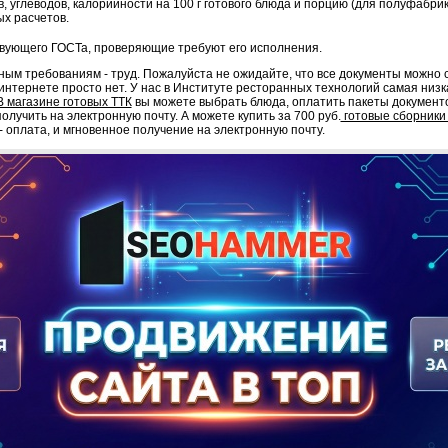
в, углеводов, калорийности на 100 г готового блюда и порцию (для полуфабрика
х расчетов.
твующего ГОСТа, проверяющие требуют его исполнения.
ым требованиям - труд. Пожалуйста не ожидайте, что все документы можно с
 интернете просто нет. У нас в Институте ресторанных технологий самая низк
 магазине готовых ТТК
вы можете выбрать блюда, оплатить пакеты докумен
олучить на электронную почту. А можете купить за 700 руб.
готовые сборники 
- оплата, и мгновенное получение на электронную почту.