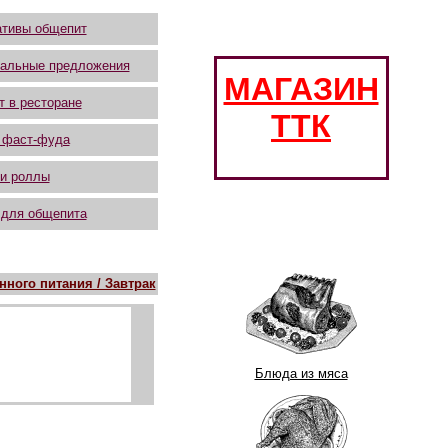
тивы общепит
альные предложения
МАГАЗИН
т в ресторане
ТТК
 фаст-фуда
и роллы
 для общепита
ного питания / Завтрак
Блюда из мяса