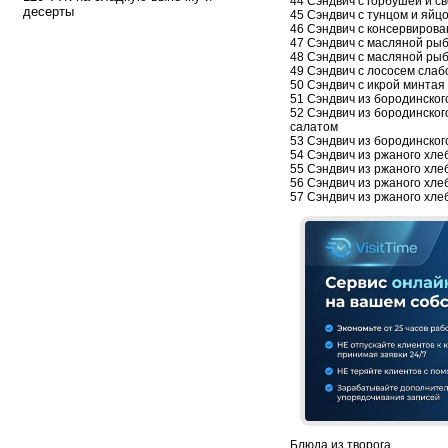
44 Сэндвич с горбушей и с
десерты
45 Сэндвич с тунцом и яйц
46 Сэндвич с консервиров
47 Сэндвич с масляной ры
48 Сэндвич с масляной рыб
49 Сэндвич с лососем слаб
50 Сэндвич с икрой минтая 
51 Сэндвич из бородинског
52 Сэндвич из бородинско
салатом
53 Сэндвич из бородинског
54 Сэндвич из ржаного хлеб
55 Сэндвич из ржаного хле
56 Сэндвич из ржаного хле
57 Сэндвич из ржаного хле
Блюда из творога