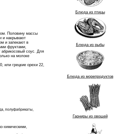
Блюда из птицы
ном. Половину массы
и и накрывают
м и запекают в
Блюда из рыбы
ыми фруктами,
 абрикосовый соус. Для
олько на молоке
0, или грецкие орехи 22,
Блюда из морепродуктов
да, полуфабрикаты,
Гарниры из овощей
ко-химическими,