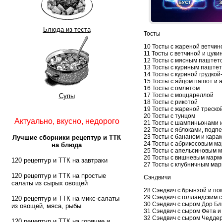
Блюда из теста
Тосты
10 Тосты с жареной ветчин
11 Тосты с ветчиной и цуки
12 Тосты с мясным паштет
13 Тосты с куриным паште
14 Тосты с куриной грудкой
15 Тосты с яйцом пашот и 
16 Тосты с омлетом
17 Тосты с моццареллой
Супы
18 Тосты с рикотой
19 Тосты с жареной треско
20 Тосты с тунцом
Актуально, вкусно, недорого
21 Тосты с шампиньонами 
22 Тосты с яблоками, подп
23 Тосты с бананом и кара
Лучшие сборники рецептур и ТТК
24 Тосты с абрикосовым м
на блюда
25 Тосты с апельсиновым 
26 Тосты с вишневым мар
120 рецептур и ТТК на завтраки
27 Тосты с клубничным ма
120 рецептур и ТТК на простые
Сэндвичи
салаты из сырых овощей
28 Сэндвич с брынзой и п
29 Сэндвич с голландским
120 рецептур и ТТК на микс-салаты
30 Сэндвич с сыром Дор Бл
из овощей, мяса, рыбы
31 Сэндвич с сыром Фета 
32 Сэндвич с сыром Чедде
120 рецептур и ТТК на горячие и