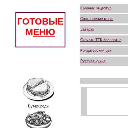
Сборник рецептур
ГОТОВЫЕ
Составление меню
М
ЕНЮ
Завтрак
Скачать ТТК бесплатно
Кондитерский цех
Русская кухня
Бутерброды