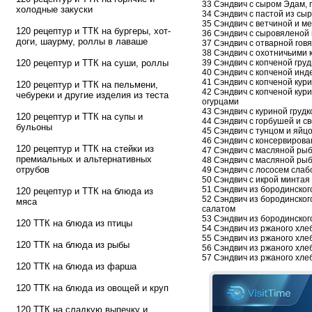
33 Сэндвич с сыром Эдам, 
холодные закуски
34 Сэндвич с пастой из сыр
35 Сэндвич с ветчиной и м
120 рецептур и ТТК на бургеры, хот-
36 Сэндвич с сыровяленой
доги, шаурму, роллы в лаваше
37 Сэндвич с отварной гов
38 Сэндвич с охотничьими 
120 рецептур и ТТК на суши, роллы
39 Сэндвич с копченой гру
40 Сэндвич с копченой инд
41 Сэндвич с копченой кури
120 рецептур и ТТК на пельмени,
42 Сэндвич с копченой кур
чебуреки и другие изделия из теста
огурцами
43 Сэндвич с куриной груд
120 рецептур и ТТК на супы и
44 Сэндвич с горбушей и с
бульоны
45 Сэндвич с тунцом и яйц
46 Сэндвич с консервиров
120 рецептур и ТТК на стейки из
47 Сэндвич с масляной ры
премиальных и альтернативных
48 Сэндвич с масляной рыб
отрубов
49 Сэндвич с лососем слаб
50 Сэндвич с икрой минтая 
51 Сэндвич из бородинског
120 рецептур и ТТК на блюда из
52 Сэндвич из бородинско
мяса
салатом
53 Сэндвич из бородинског
120 ТТК на блюда из птицы
54 Сэндвич из ржаного хлеб
55 Сэндвич из ржаного хле
120 ТТК на блюда из рыбы
56 Сэндвич из ржаного хле
57 Сэндвич из ржаного хле
120 ТТК на блюда из фарша
120 ТТК на блюда из овощей и круп
120 ТТК на сладкую выпечку и