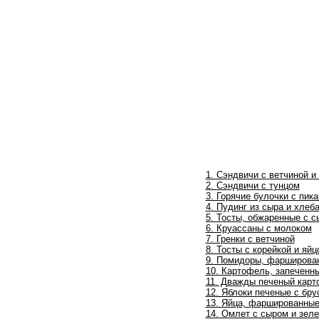
1. Сэндвичи с ветчиной 
2. Сэндвичи с тунцом
3. Горячие булочки с пик
4. Пудинг из сыра и хлеб
5. Тосты, обжаренные с 
6. Круассаны с молоком
7. Гренки с ветчиной
8. Тосты с корейкой и яйц
9. Помидоры, фарширова
10. Картофель, запеченн
11. Дважды печеный кар
12. Яблоки печеные с бру
13. Яйца, фаршированные
14. Омлет с сыром и зел