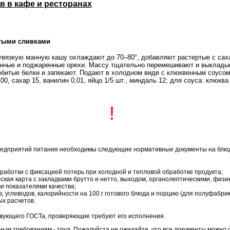
в в кафе и ресторанах
итыми сливками
увязкую манную кашу охлаждают до 70–80°, добавляют растертые с сах
нные и поджаренные орехи. Массу тщательно перемешивают и выкладыв
збитые белки и запекают. Подают в холодном виде с клюквенным соусом
0, сахар 15, ванилин 0,01, яйцо 1/5 шт., миндаль 12; для соуса: клюква 
!
редприятий питания необходимы следующие нормативные документы на блю
работки с фиксацией потерь при холодной и тепловой обработке продукта;
ская карта с закладками брутто и нетто, выходом, органолептическими, физи
и показателями качества;
в, углеводов, калорийности на 100 г готового блюда и порцию (для полуфабрика
х расчетов.
твующего ГОСТа, проверяющие требуют его исполнения.
ым требованиям - труд. Пожалуйста не ожидайте, что все документы можно с