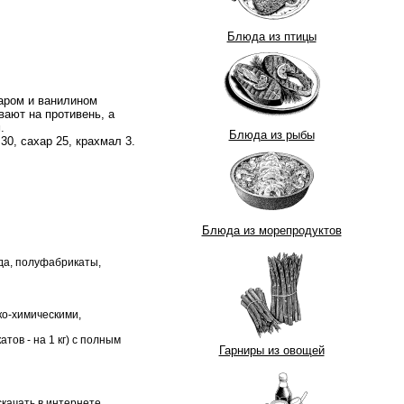
Блюда из птицы
аром и ванилином
ают на противень, а
.
Блюда из рыбы
30, сахар 25, крахмал 3.
Блюда из морепродуктов
да, полуфабрикаты,
ко-химическими,
тов - на 1 кг) с полным
Гарниры из овощей
качать в интернете