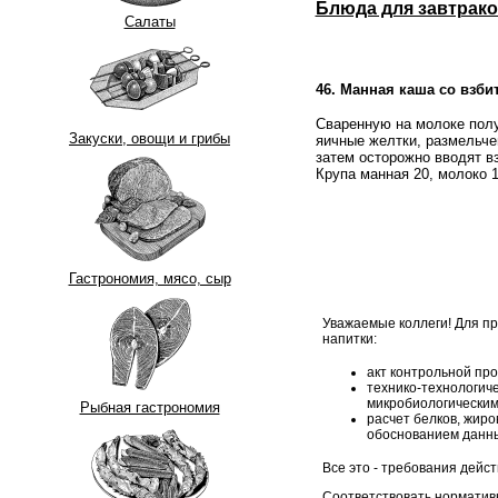
Блюда для завтрако
Салаты
46. Манная каша со взб
Сваренную на молоке пол
Закуски, овощи и грибы
яичные желтки, размельче
затем осторожно вводят в
Крупа манная 20, молоко 10
Гастрономия, мясо, сыр
Уважаемые коллеги! Для п
напитки:
акт контрольной про
технико-технологиче
микробиологическим
Рыбная гастрономия
расчет белков, жиро
обоснованием данны
Все это - требования дейс
Соответствовать нормативн