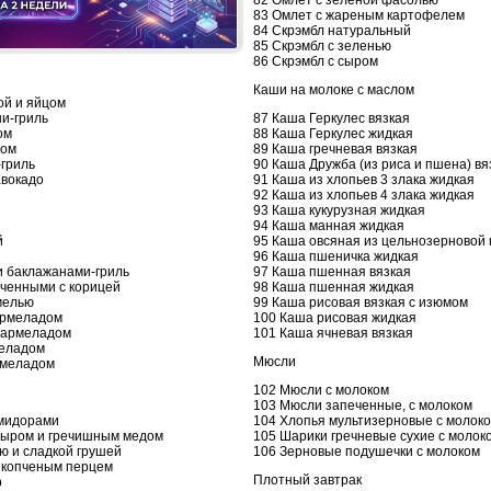
83 Омлет с жареным картофелем
84 Скрэмбл натуральный
Реклама
85 Скрэмбл с зеленью
86 Скрэмбл с сыром
Каши на молоке с маслом
ой и яйцом
87 Каша Геркулес вязкая
ни-гриль
88 Каша Геркулес жидкая
ом
89 Каша гречневая вязкая
том
90 Каша Дружба (из риса и пшена) вя
-гриль
91 Каша из хлопьев 3 злака жидкая
авокадо
92 Каша из хлопьев 4 злака жидкая
93 Каша кукурузная жидкая
94 Каша манная жидкая
95 Каша овсяная из цельнозерновой 
й
96 Каша пшеничка жидкая
97 Каша пшенная вязкая
и баклажанами-гриль
98 Каша пшенная жидкая
еченными с корицей
99 Каша рисовая вязкая с изюмом
мелью
100 Каша рисовая жидкая
армеладом
101 Каша ячневая вязкая
мармеладом
меладом
Мюсли
рмеладом
102 Мюсли с молоком
103 Мюсли запеченные, с молоком
104 Хлопья мультизерновые с молок
омидорами
105 Шарики гречневые сухие с молок
 сыром и гречишным медом
106 Зерновые подушечки с молоком
ю и сладкой грушей
и копченым перцем
Плотный завтрак
р