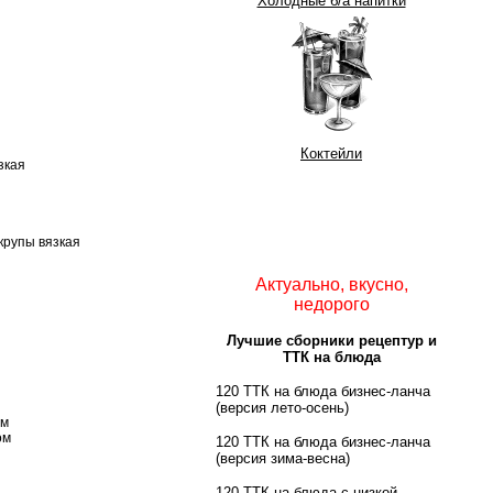
Холодные б/а напитки
Коктейли
зкая
крупы вязкая
Актуально, вкусно,
недорого
Лучшие сборники рецептур и
ТТК на блюда
120 ТТК на блюда бизнес-ланча
(версия лето-осень)
ом
ом
120 ТТК на блюда бизнес-ланча
(версия зима-весна)
120 ТТК на блюда с низкой