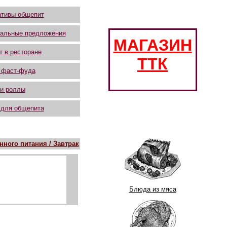
тивы общепит
альные предложения
МАГАЗИН
т в ресторане
ТТК
 фаст-фуда
и роллы
 для общепита
ного питания / Завтрак
Блюда из мяса