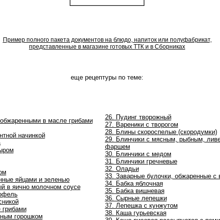
Пример полного пакета документов на блюдо, напиток или полуфабрикат,
представленные в магазине готовых ТТК и в Сборниках
еще рецептуры по теме:
26. Пудинг творожный
и обжаренными в масле грибами
27. Вареники с творогом
28. Блины скороспелые (скородумки)
антной начинкой
29. Блинчики с мясным, рыбным, лив
а
фаршем
сыром
30. Блинчики с медом
31. Блинчики гречневые
32. Оладьи
ом
33. Заварные булочки, обжаренные с
нные яйцами и зеленью
34. Бабка яблочная
ый в яично молочном соусе
35. Бабка вишневая
тофель
36. Сырные лепешки
сникой
37. Лепешка с кунжутом
 грибами
38. Каша гурьевская
еным горошком