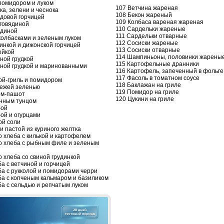
помидором и луком
107 Ветчина жареная
ка, зелени и чеснока
108 Бекон жареный
едовой горчицей
109 Колбаса вареная жареная
 говядиной
110 Сардельки жареные
ядиной
111 Сардельки отварные
колбасками и зеленым луком
112 Сосиски жареные
динкой и дижонской горчицей
113 Сосиски отварные
ейкой
114 Шампиньоны, половинки жарены
ной грудкой
115 Картофельные дранники
иной грудкой и маринованными
116 Картофель, запеченный в фольге
117 Фасоль в томатном соусе
кой-гриль и помидором
118 Баклажан на гриле
вежей зеленью
119 Помидор на гриле
ом-пашот
120 Цукини на гриле
анным тунцом
бой
ой и огурцами
ой соли
и пастой из куриного желтка
о хлеба с килькой и картофелем
го хлеба с рыбным филе и зеленым
о хлеба со свиной грудинкой
а с ветчиной и горчицей
ба с рукколой и помидорами черри
ба с копченым кальмаром и базиликом
ба с сельдью и репчатым луком