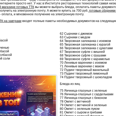
 интернете просто нет. У нас в Институте ресторанных технологий самая низк
 магазине готовых ТТК
вы можете выбрать блюда, оплатить пакеты докумен
олучить на электронную почту. А можете купить за 700 руб.
готовые сборники 
- оплата, и мгновенное получение на электронную почту.
ТК на завтраки
входят полные пакеты необходимых документов на следующие
62 Сырники с джемом
63 Сырники с медом
басой
64 Творожная запеканка с изюмом
65 Творожная запеканка с курагой
еченью
66 Творожная запеканка с цукатами
лбасой
67 Творожное суфле с вишней
колбасой
68 Творожное суфле с грушами
ой соли
69 Творожное суфле с карамелью
70 Ленивые вареники с изюмом
71 Ленивые вареники с маком
72 Пудинг творожный ванильный
73 Пудинг творожный лимонный
74 Пудинг творожный с шоколадом
Блюда из яиц
75 Яичница-глазунья с зеленью
76 Яичница-глазунья с сардельками
77 Яичница-глазунья с беконом
78 Омлет с ветчиной
79 Омлет с ветчиной и зеленью
80 Омлет с зеленым луком
81 Омлет с сыром и грибами
82 Омлет с зеленой фасолью