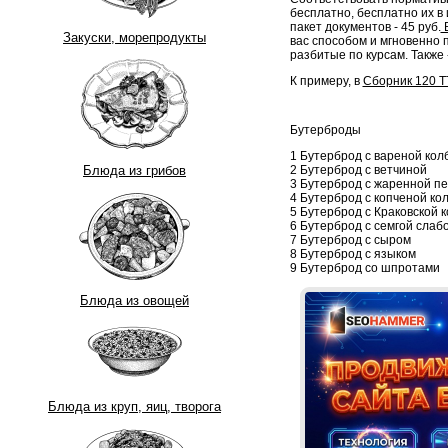
бесплатно, бесплатно их в
пакет документов - 45 руб.
В
Закуски, морепродукты
вас способом и мгновенно п
разбитые по курсам. Также 
К примеру, в
Сборник 120 Т
Бутерброды
1 Бутерброд с вареной кол
2 Бутерброд с ветчиной
Блюда из грибов
3 Бутерброд с жаренной п
4 Бутерброд с копченой ко
5 Бутерброд с Краковской 
6 Бутерброд с семгой слаб
7 Бутерброд с сыром
8 Бутерброд с языком
9 Бутерброд со шпротами
Блюда из овощей
Блюда из круп, яиц, творога