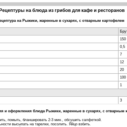
Рецептуры на блюда из грибов для кафе и ресторанов
ецептура на
Рыжики, жаренные в сухарях, с отварным картофелем
Брут
150
0,5
7
12
20
100
1
3
ния и оформления блюда
Рыжики, жаренные в сухарях, с отварным 
ить, помыть, бланшировать 2-3 мин., обсушить салфеткой.
ьности высыпать на тарелки, посолить. Яйцо взбить.