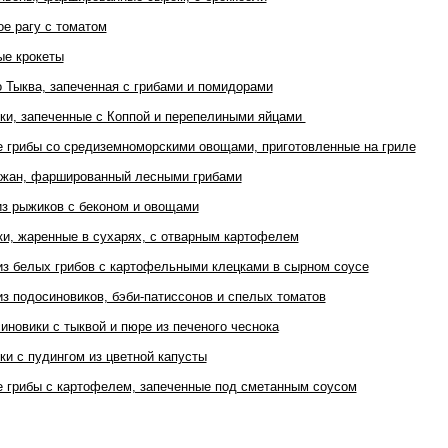
ое рагу с томатом
ые крокеты
о Тыква, запеченная с грибами и помидорами
ки, запеченные с Коппой и перепелиными яйцами
 грибы со средиземноморскими овощами, приготовленные на гриле
жан, фаршированный лесными грибами
из рыжиков с беконом и овощами
и, жаренные в сухарях, с отварным картофелем
из белых грибов с картофельными клецками в сырном соусе
из подосиновиков, бэби-патиссонов и спелых томатов
иновики с тыквой и пюре из печеного чеснока
ки с пудингом из цветной капусты
 грибы с картофелем, запеченные под сметанным соусом