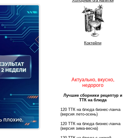
Холодные б/а напитки
Коктейли
Актуально, вкусно,
недорого
Лучшие сборники рецептур и
ТТК на блюда
120 ТТК на блюда бизнес-ланча
(версия лето-осень)
Реклама
120 ТТК на блюда бизнес-ланча
(версия зима-весна)
120 ТТК на блюда с низкой