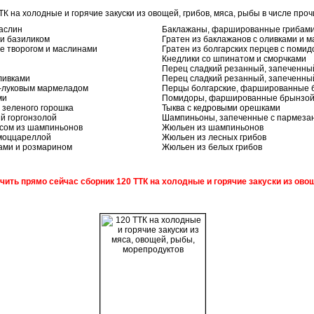
ТК на холодные и горячие закуски из овощей, грибов, мяса, рыбы в числе прочи
аслин
Баклажаны, фаршированные грибам
и базиликом
Гратен из баклажанов с оливками и 
 творогом и маслинами
Гратен из болгарских перцев с поми
Кнедлики со шпинатом и сморчками
Перец сладкий резанный, запеченны
ливками
Перец сладкий резанный, запеченны
о-луковым мармеладом
Перцы болгарские, фаршированные 
ми
Помидоры, фаршированные брынзой
 зеленого горошка
Тыква с кедровыми орешками
й горгонзолой
Шампиньоны, запеченные с пармеза
сом из шампиньонов
Жюльен из шампиньонов
моццареллой
Жюльен из лесных грибов
ами и розмарином
Жюльен из белых грибов
учить прямо сейчас сборник 120 ТТК на холодные и горячие закуски из ово