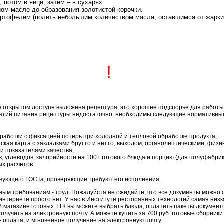
 потом в яйце, затем – в сухарях.
ном масле до образования золотистой корочки.
артофелем (полить небольшим количеством масла, оставшимся от жарки 
!
в открытом доступе выложена рецептура, это хорошее подспорье для работы
ятий питания рецептуры недостаточно, необходимы следующие нормативные
работки с фиксацией потерь при холодной и тепловой обработке продукта;
ская карта с закладками брутто и нетто, выходом, органолептическими, физи
и показателями качества;
в, углеводов, калорийности на 100 г готового блюда и порцию (для полуфабрика
х расчетов.
твующего ГОСТа, проверяющие требуют его исполнения.
ым требованиям - труд. Пожалуйста не ожидайте, что все документы можно с
 интернете просто нет. У нас в Институте ресторанных технологий самая низк
В
магазине готовых ТТК
вы можете выбрать блюда, оплатить пакеты докумен
олучить на электронную почту. А можете купить за 700 руб.
готовые сборники
- оплата, и мгновенное получение на электронную почту.