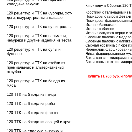
холодные закуски
К примеру, в Сборник 120 Т
Кростини с тапенадом из м
120 рецептур и ТТК на бургеры, хот-
Помидоры с сыром фетаки 
доги, шаурму, роллы в лаваше
Помидоры, фаршированные
Икра из баклажанов
120 рецептур и ТТК на суши, роллы
Икра из кабачков
Икра из сладкого перца с о
120 рецептур и ТТК на пельмени,
Слоеные палочки с медов
чебуреки и другие изделия из теста
Слоеные палочки с оливка
Сырная корзинка с пюре из
120 рецептур и ТТК на супы и
Чернослив, фаршированны
Яйца, фаршированные мус
бульоны
Баклажан с помидорами и 
Баклажаны сотэ с помидор
120 рецептур и ТТК на стейки из
премиальных и альтернативных
отрубов
Купить за 700 руб. и пол
120 рецептур и ТТК на блюда из
мяса
120 ТТК на блюда из птицы
120 ТТК на блюда из рыбы
120 ТТК на блюда из фарша
120 ТТК на блюда из овощей и круп
120 ТТК на сладкую выпечку и