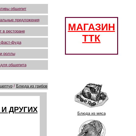
тивы общепит
альные предложения
МАГАЗИН
т в ресторане
ТТК
 фаст-фуда
и роллы
 для общепита
цептур
/
Блюда из грибов
 И ДРУГИХ
Блюда из мяса