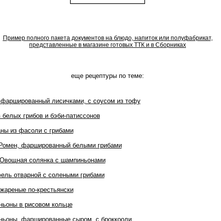
Пример полного пакета документов на блюдо, напиток или полуфабрикат,
представленные в магазине готовых ТТК и в Сборниках
еще рецептуры по теме:
, фаршированный лисичками, с соусом из тофу
з белых грибов и бэби-патиссонов
аны из фасоли с грибами
Ромен, фаршированный белыми грибами
о Овощная солянка с шампиньонами
фель отварной с солеными грибами
 жареные по-крестьянски
ньоны в рисовом кольце
ньоны, фаршированные сыром, с броккооли