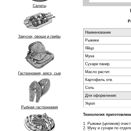
Салаты
Р
Наименование
Закуски, овощи и грибы
Рыжики
Яйцо
Мука
Сухари панир.
Масло растит.
Гастрономия, мясо, сыр
Картофель отв.
Соль
Для оформления:
Укроп
Рыбная гастрономия
Технология приготовле
1. Рыжики (целиком) очист
2. Муку и сухари по отдел