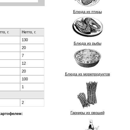
Блюда из птицы
то, г.
Нетто, г.
130
Блюда из рыбы
20
7
12
20
Блюда из морепродуктов
100
1
2
Гарниры из овощей
картофелем: