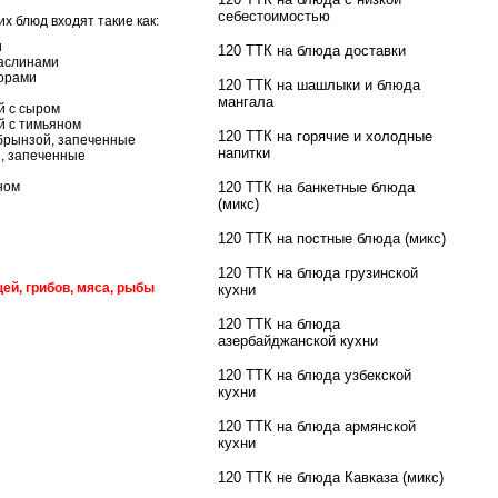
себестоимостью
х блюд входят такие как:
и
120 ТТК на блюда доставки
маслинами
дорами
120 ТТК на шашлыки и блюда
мангала
й с сыром
й с тимьяном
120 ТТК на горячие и холодные
брынзой, запеченные
напитки
, запеченные
ном
120 ТТК на банкетные блюда
(микс)
120 ТТК на постные блюда (микс)
120 ТТК на блюда грузинской
щей, грибов, мяса, рыбы
кухни
120 ТТК на блюда
азербайджанской кухни
120 ТТК на блюда узбекской
кухни
120 ТТК на блюда армянской
кухни
120 ТТК не блюда Кавказа (микс)