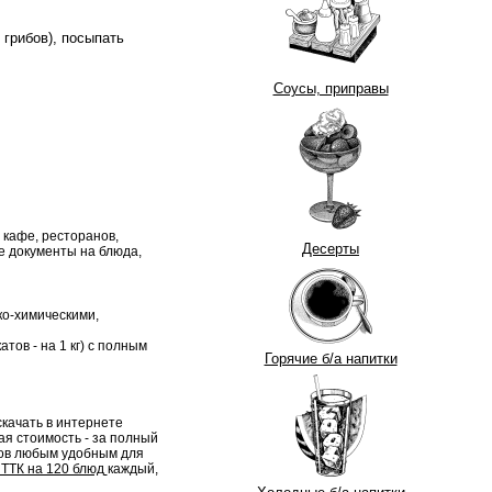
грибов), посыпать
Соусы, приправы
 кафе, ресторанов,
Десерты
 документы на блюда,
ко-химическими,
тов - на 1 кг) с полным
Горячие б/а напитки
качать в интернете
ая стоимость - за полный
тов любым удобным для
 ТТК на 120 блюд
каждый,