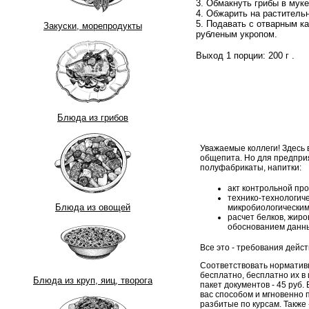
3. Обмакнуть грибы в муке,
4. Обжарить на раститель
5. Подавать с отварным к
Закуски, морепродукты
рубленым укропом.
Выход 1 порции:
200 г
.
Блюда из грибов
Уважаемые коллеги! Здесь 
общепита. Но для предпри
полуфабрикаты, напитки:
акт контрольной про
технико-технологиче
Блюда из овощей
микробиологическим
расчет белков, жиро
обоснованием данны
Все это - требования дейс
Соответствовать нормативн
бесплатно, бесплатно их в
Блюда из круп, яиц, творога
пакет документов - 45 руб. 
вас способом и мгновенно п
разбитые по курсам. Также 