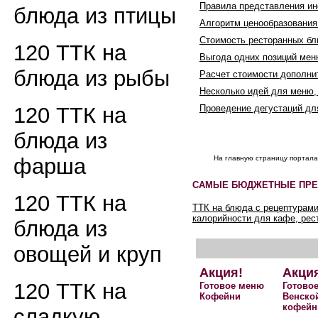
Правила представления и
блюда из птицы
Алгоритм ценообразования
Стоимость ресторанных бл
120 ТТК на
Выгода одних позиций мен
блюда из рыбы
Расчет стоимости дополн
Несколько идей для меню,
Проведение дегустаций д
120 ТТК на
блюда из
На главную страницу портал
фарша
САМЫЕ БЮДЖЕТНЫЕ ПРЕ
120 ТТК на
ТТК на блюда с рецептурами
калорийности для кафе, рес
блюда из
овощей и круп
Акция!
Акци
120 ТТК на
Готовое меню
Готово
Кофейни
Венско
кофейн
сладкую