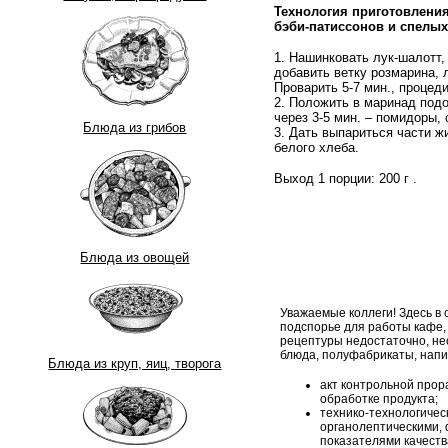
Технология приготовлени
бэби-патиссонов и спелых
1. Нашинковать лук-шалотт,
добавить ветку розмарина, 
Проварить 5-7 мин., процеди
2. Положить в маринад подо
через 3-5 мин. – помидоры,
Блюда из грибов
3. Дать выпариться части ж
белого хлеба.
Выход 1 порции:
200 г
.
Блюда из овощей
Уважаемые коллеги! Здесь в
подспорье для работы кафе,
рецептуры недостаточно, н
блюда, полуфабрикаты, напи
Блюда из круп, яиц, творога
акт контрольной прор
обработке продукта;
технико-технологическ
органолептическими, 
показателями качеств