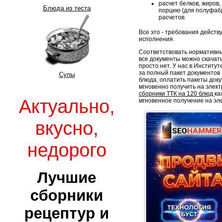
расчет белков, жиров,
Блюда из теста
порцию (для полуфабр
расчетов.
Все это - требования дейст
исполнения.
Соответствовать нормативны
все документы можно скачать
просто нет. У нас в Институ
за полный пакет документов -
Супы
блюда, оплатить пакеты док
мгновенно получить на элект
сборники ТТК на 120 блюд
ка
Актуально,
мгновенное получение на эл
вкусно,
недорого
Лучшие
сборники
рецептур и