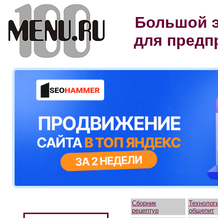
Большой э
для предп
Сборник
Технолог
рецептур
общепит