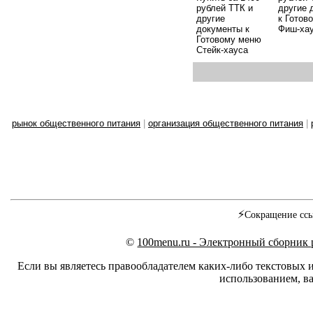
рублей ТТК и
другие 
другие
к Готов
документы к
Фиш-ха
Готовому меню
Стейк-хауса
рынок общественного питания
|
организация общественного питания
|
⚡
Сокращение ссы
©
100menu.ru - Электронный сборник
Если вы являетесь правообладателем каких-либо текстовых 
использованием, ва