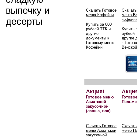
выпечку и
Скачать Готовое
Скачать
меню Кофейни
меню В
десерты
кофейн
Купить за 800
рублей ТТК и
Купить 
другие
рублей 
документы к
другие 
Готовому меню
к Готов
Кофейни
Венской
Акция!
Акци
Готовое меню
Готово
Азиатской
Пельме
закусочной
(лапша, вок)
Скачать Готовое
Скачать
меню Азиатской
меню П
закусочной