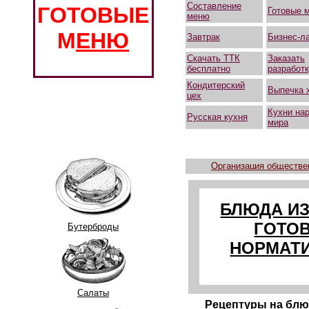
Составление
ГОТОВЫЕ
Готовые 
меню
М
ЕНЮ
Завтрак
Бизнес-л
Скачать ТТК
Заказать
бесплатно
разработ
Кондитерский
Выпечка 
цех
Кухни на
Русская кухня
мира
Организация обществе
БЛЮДА ИЗ
ГОТОВ
Бутерброды
НОРМАТ
Салаты
Рецептуры на блю