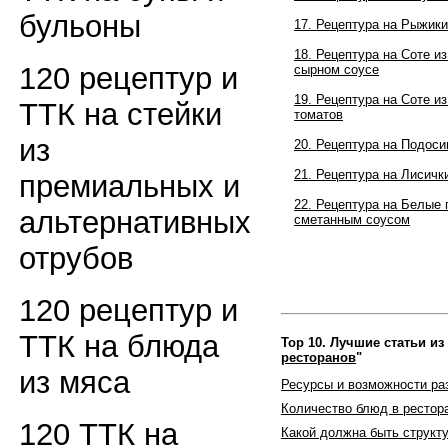
бульоны
17. Рецептура на
Рыжики
18. Рецептура на
Соте и
120 рецептур и
сырном соусе
19. Рецептура на
Соте из
ТТК на стейки
томатов
из
20. Рецептура на
Подосин
21. Рецептура на
Лисички
премиальных и
22.
Рецептура на
Белые 
альтернативных
сметанным соусом
отрубов
120 рецептур и
ТТК на блюда
Top 10. Лучшие статьи из
ресторанов
"
из мяса
Ресурсы и возможности ра
Количество блюд в рестор
120 ТТК на
Какой должна быть структ