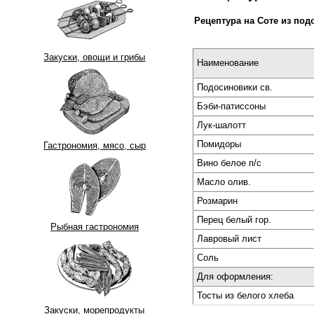
Рецептура на
Соте из под
Закуски, овощи и грибы
Наименование
Подосиновики св.
Бэби-патиссоны
Лук-шалотт
Помидоры
Гастрономия, мясо, сыр
Вино белое п/с
Масло олив.
Розмарин
Перец белый гор.
Рыбная гастрономия
Лавровый лист
Соль
Для оформления:
Тосты из белого хлеба
Закуски, морепродукты