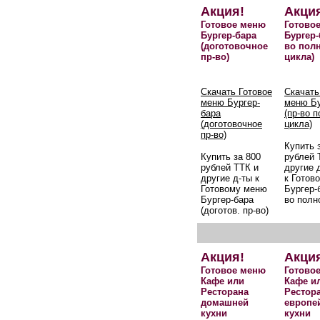
Акция!
Акци
Готовое меню
Готово
Бургер-бара
Бургер-
(доготовочное
во пол
пр-во)
цикла)
Скачать Готовое
Скачать
меню Бургер-
меню Бу
бара
(пр-во 
(доготовочное
цикла)
пр-во)
Купить 
Купить за 800
рублей 
рублей ТТК и
другие 
другие д-ты к
к Готов
Готовому меню
Бургер-б
Бургер-бара
во полн
(доготов. пр-во)
Акция!
Акци
Готовое меню
Готово
Кафе или
Кафе и
Ресторана
Рестор
домашней
европе
кухни
кухни