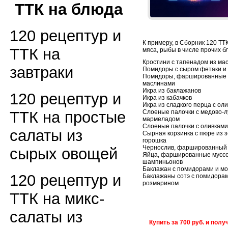
ТТК на блюда
120 рецептур и
К примеру, в Сборник 120 ТТК
ТТК на
мяса, рыбы в числе прочих бл
Кростини с тапенадом из ма
завтраки
Помидоры с сыром фетаки и
Помидоры, фаршированные 
маслинами
Икра из баклажанов
120 рецептур и
Икра из кабачков
Икра из сладкого перца с ол
Слоеные палочки с медово-
ТТК на простые
мармеладом
Слоеные палочки с оливками
салаты из
Сырная корзинка с пюре из 
горошка
Чернослив, фаршированный 
сырых овощей
Яйца, фаршированные муссо
шампиньонов
Баклажан с помидорами и м
120 рецептур и
Баклажаны сотэ с помидорам
розмарином
ТТК на микс-
салаты из
Купить за 700 руб. и пол