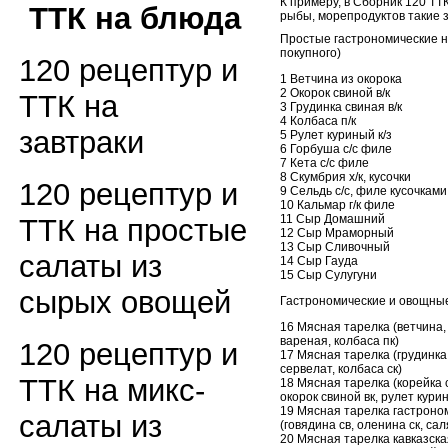
К примеру, в Сборник 120 ТТК
ТТК на блюда
рыбы, морепродуктов такие за
Простые гастрономические н
покупного)
120 рецептур и
1 Ветчина из окорока
2 Окорок свиной в/к
ТТК на
3 Грудинка свиная в/к
4 Колбаса п/к
завтраки
5 Рулет куриный к/з
6 Горбуша с/с филе
7 Кета с/с филе
8 Скумбрия х/к, кусочки
120 рецептур и
9 Сельдь с/с, филе кусочками
10 Кальмар г/к филе
11 Сыр Домашний
ТТК на простые
12 Сыр Мраморный
13 Сыр Сливочный
салаты из
14 Сыр Гауда
15 Сыр Сулугуни
сырых овощей
Гастрономические и овощны
16 Мясная тарелка (ветчина,
вареная, колбаса пк)
120 рецептур и
17 Мясная тарелка (грудинка 
сервелат, колбаса ск)
ТТК на микс-
18 Мясная тарелка (корейка с
окорок свиной вк, рулет кури
19 Мясная тарелка гастроно
салаты из
(говядина св, оленина ск, са
20 Мясная тарелка кавказска