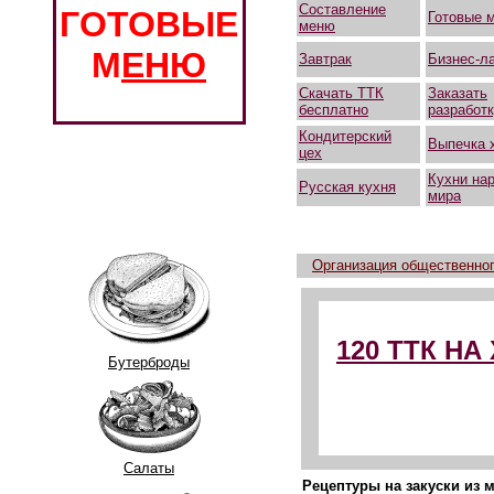
Составление
ГОТОВЫЕ
Готовые 
меню
М
ЕНЮ
Завтрак
Бизнес-л
Скачать ТТК
Заказать
бесплатно
разработ
Кондитерский
Выпечка 
цех
Кухни на
Русская кухня
мира
Организация общественног
120 ТТК Н
Бутерброды
Салаты
Рецептуры на закуски из 