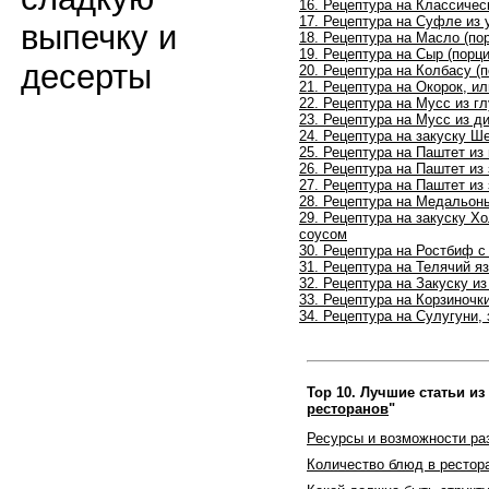
16. Рецептура на Классиче
17. Рецептура на Суфле из 
выпечку и
18.
Рецептура на
Масло (по
19.
Рецептура на
Сыр (порц
десерты
20.
Рецептура на
Колбасу (
21.
Рецептура на
Окорок, ил
22.
Рецептура на
Мусс из г
23.
Рецептура на
Мусс из ди
24.
Рецептура на закуску
Ше
25.
Рецептура на
Паштет из 
26.
Рецептура на
Паштет из
27.
Рецептура на
Паштет из
28.
Рецептура на
Медальоны
29.
Рецептура на закуску
Хо
соусом
30.
Рецептура на
Ростбиф с
31.
Рецептура на
Телячий я
32.
Рецептура на Закуску из
33. Рецептура на Корзиночк
34. Рецептура на
Сулугуни, 
Top 10. Лучшие статьи из
ресторанов
"
Ресурсы и возможности ра
Количество блюд в рестор