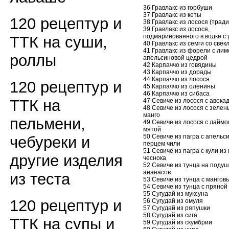
36 Гравлакс из горбуши
37 Гравлакс из кеты
120 рецептур и
38 Гравлакс из лосося (трад
39 Гравлакс из лосося,
подмаринованного в водке с
ТТК на суши,
40 Гравлакс из семги со свек
41 Гравлакс из форели с лим
роллы
апельсиновой цедрой
42 Карпаччо из говядины
43 Карпаччо из дорады
44 Карпаччо из лосося
120 рецептур и
45 Карпаччо из оленины
46 Карпаччо из сибаса
ТТК на
47 Севиче из лосося с авока
48 Севиче из лосося с зеле
манго
пельмени,
49 Севиче из лосося с лаймо
мятой
50 Севиче из пагра с апельс
чебуреки и
перцем чили
51 Севиче из пагра с кули из
другие изделия
чеснока
52 Севиче из тунца на подуш
ананасов
из теста
53 Севиче из тунца с мангов
54 Севиче из тунца с пряной
55 Сугудай из муксуна
120 рецептур и
56 Сугудай из омуля
57 Сугудай из ряпушки
58 Сугудай из сига
ТТК на супы и
59 Сугудай из скумбрии