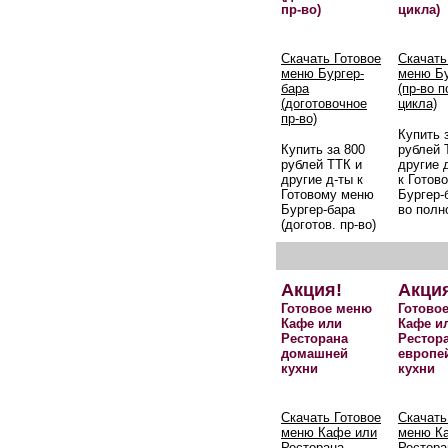
пр-во)
цикла)
Скачать Готовое
Скачать
меню Бургер-
меню Бу
бара
(пр-во 
(доготовочное
цикла)
пр-во)
Купить 
Купить за 800
рублей 
рублей ТТК и
другие 
другие д-ты к
к Готов
Готовому меню
Бургер-б
Бургер-бара
во полн
(доготов. пр-во)
Акция!
Акци
Готовое меню
Готово
Кафе или
Кафе и
Ресторана
Рестор
домашней
европе
кухни
кухни
Скачать Готовое
Скачать
меню Кафе или
меню К
Ресторана
Рестора