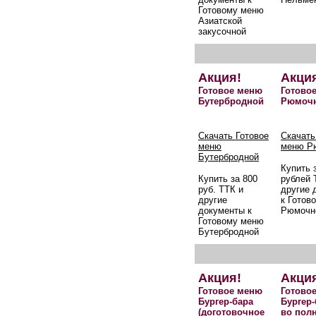
Готовому меню
Азиатской
закусочной
Акция!
Акци
Готовое меню
Готово
Бутербродной
Рюмоч
Скачать Готовое
Скачать
меню
меню Р
Бутербродной
Купить 
Купить за 800
рублей 
руб. ТТК и
другие 
другие
к Готов
документы к
Рюмочн
Готовому меню
Бутербродной
Акция!
Акци
Готовое меню
Готово
Бургер-бара
Бургер-
(доготовочное
во пол