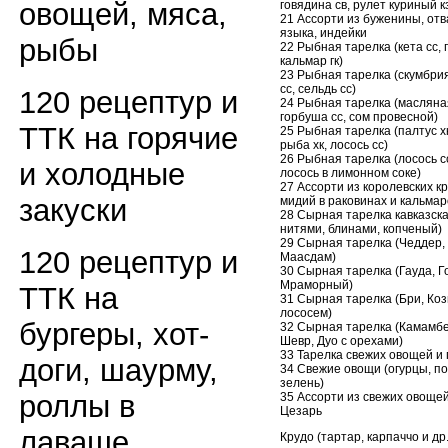
овощей, мяса,
говядина св, рулет куриный к
21 Ассорти из буженины, отв
языка, индейки
рыбы
22 Рыбная тарелка (кета сс, 
кальмар гк)
23 Рыбная тарелка (скумбрия
сс, сельдь сс)
120 рецептур и
24 Рыбная тарелка (масляная
горбуша сс, сом провесной)
ТТК на горячие
25 Рыбная тарелка (палтус х
рыба хк, лосось сс)
26 Рыбная тарелка (лосось сс
и холодные
лосось в лимонном соке)
27 Ассорти из королевских кр
закуски
мидий в раковинах и кальмар
28 Сырная тарелка кавказска
нитями, блинами, копченый)
29 Сырная тарелка (Чеддер,
120 рецептур и
Маасдам)
30 Сырная тарелка (Гауда, Г
Мраморный)
ТТК на
31 Сырная тарелка (Бри, Коз
лососем)
бургеры, хот-
32 Сырная тарелка (Камамбе
Шевр, Дуо с орехами)
33 Тарелка свежих овощей и
доги, шаурму,
34 Свежие овощи (огурцы, п
зелень)
роллы в
35 Ассорти из свежих овощей
Цезарь
лаваше
Крудо (тартар, карпаччо и др.