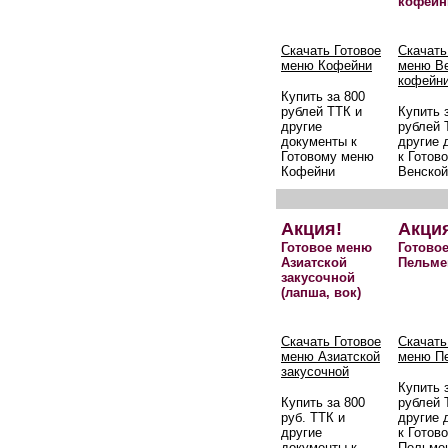
кофейн
Скачать Готовое
Скачать
меню Кофейни
меню В
кофейн
Купить за 800
рублей ТТК и
Купить 
другие
рублей 
документы к
другие 
Готовому меню
к Готов
Кофейни
Венской
Акция!
Акци
Готовое меню
Готово
Азиатской
Пельме
закусочной
(лапша, вок)
Скачать Готовое
Скачать
меню Азиатской
меню П
закусочной
Купить 
Купить за 800
рублей 
руб. ТТК и
другие 
другие
к Готов
документы к
Пельме