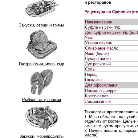
и ресторанов
Рецептура на Суфле из ут
Наименование
Закуски, овощи и грибы
Суфле из утки п/ф
Для суфле из утки п/ф (на 1
Утка
Утиная печень
Сливочное масло
Яйцо (белок)
Сухари панир.
Гастрономия, мясо, сыр
Лук репчатый
Соль
Перец
Гвоздика
Для оформления:
Помидоры-черри
Кресс-салат
Рыбная гастрономия
Лимонный сок
Технология приготовления 
1. Мясо обжарить на сухой 
отделить от костей. Целые 
вместе с луком пропустить 
2. Печень посолить, нареза
масла).
Закуски, морепродукты