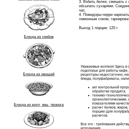
3. Взбить белки, смешать 
обсыпать сухарями. Соедини
час.
4. Помидоры-черри нарезать
лимонным соком, гарнирова
Выход 1 порции: 120 г.
Блюда из грибов
Уважаемые коллеги! Здесь в
подспорье для работы кафе,
Блюда из овощей
рецептуры недостаточно, н
блюда, полуфабрикаты, напи
акт контрольной прор
обработке продукта;
технико-технологическ
органолептическими, 
показателями качеств
Блюда из круп, яиц, творога
расчет белков, жиров,
порцию (для полуфабр
расчетов.
Все это - требования дейст
исполнения.