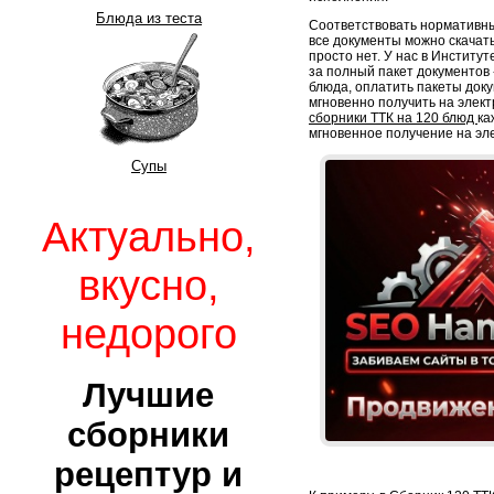
Блюда из теста
Соответствовать нормативны
все документы можно скачать
просто нет. У нас в Институ
за полный пакет документов -
блюда, оплатить пакеты док
мгновенно получить на элект
сборники ТТК на 120 блюд
ка
мгновенное получение на эл
Супы
Актуально,
вкусно,
недорого
Лучшие
сборники
рецептур и