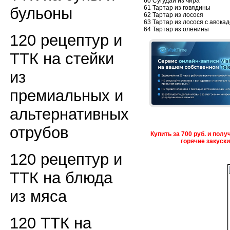
60 Сугудай из чира
61 Тартар из говядины
бульоны
62 Тартар из лосося
63 Тартар из лосося с авокад
64 Тартар из оленины
120 рецептур и
ТТК на стейки
из
премиальных и
альтернативных
отрубов
Купить за 700 руб. и пол
горячие закуск
120 рецептур и
ТТК на блюда
из мяса
120 ТТК на