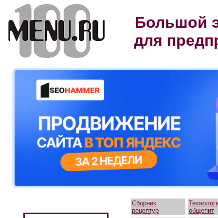
Большой э
для предп
Сборник
Технолог
рецептур
общепит