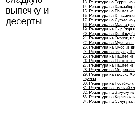
13. Рецептура на Террин из
14. Рецептура на Камамбер
выпечку и
15. Рецептура на Паштет из
16. Рецептура на Классиче
десерты
17. Рецептура на Суфле из 
18.
Рецептура на
Масло (по
19.
Рецептура на
Сыр (порц
20.
Рецептура на
Колбасу (
21.
Рецептура на
Окорок, ил
22.
Рецептура на
Мусс из г
23.
Рецептура на
Мусс из ди
24.
Рецептура на закуску
Ше
25.
Рецептура на
Паштет из 
26.
Рецептура на
Паштет из
27.
Рецептура на
Паштет из
28.
Рецептура на
Медальоны
29.
Рецептура на закуску
Хо
соусом
30.
Рецептура на
Ростбиф с
31.
Рецептура на
Телячий я
32.
Рецептура на Закуску из
33. Рецептура на Корзиночк
34. Рецептура на
Сулугуни, 