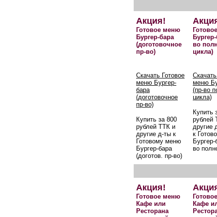
Акция!
Акци
Готовое меню
Готово
Бургер-бара
Бургер-
(доготовочное
во пол
пр-во)
цикла)
Скачать Готовое
Скачать
меню Бургер-
меню Бу
бара
(пр-во 
(доготовочное
цикла)
пр-во)
Купить 
Купить за 800
рублей 
рублей ТТК и
другие 
другие д-ты к
к Готов
Готовому меню
Бургер-б
Бургер-бара
во полн
(доготов. пр-во)
Акция!
Акци
Готовое меню
Готово
Кафе или
Кафе и
Ресторана
Рестор