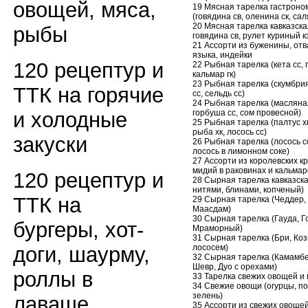
овощей, мяса,
19 Мясная тарелка гастроно
(говядина св, оленина ск, са
20 Мясная тарелка кавказска
рыбы
говядина св, рулет куриный к
21 Ассорти из буженины, отв
языка, индейки
120 рецептур и
22 Рыбная тарелка (кета сс, 
кальмар гк)
23 Рыбная тарелка (скумбрия
ТТК на горячие
сс, сельдь сс)
24 Рыбная тарелка (масляная
горбуша сс, сом провесной)
и холодные
25 Рыбная тарелка (палтус х
рыба хк, лосось сс)
закуски
26 Рыбная тарелка (лосось сс
лосось в лимонном соке)
27 Ассорти из королевских кр
мидий в раковинах и кальмар
120 рецептур и
28 Сырная тарелка кавказска
нитями, блинами, копченый)
ТТК на
29 Сырная тарелка (Чеддер,
Маасдам)
30 Сырная тарелка (Гауда, Г
бургеры, хот-
Мраморный)
31 Сырная тарелка (Бри, Коз
лососем)
доги, шаурму,
32 Сырная тарелка (Камамбе
Шевр, Дуо с орехами)
роллы в
33 Тарелка свежих овощей и
34 Свежие овощи (огурцы, п
зелень)
лаваше
35 Ассорти из свежих овощей