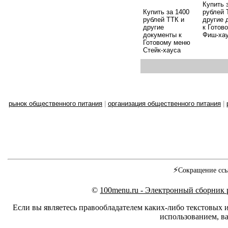
Купить 
Купить за 1400
рублей 
рублей ТТК и
другие 
другие
к Готов
документы к
Фиш-ха
Готовому меню
Стейк-хауса
рынок общественного питания
|
организация общественного питания
|
⚡
Сокращение ссы
©
100menu.ru - Электронный сборник
Если вы являетесь правообладателем каких-либо текстовых 
использованием, ва