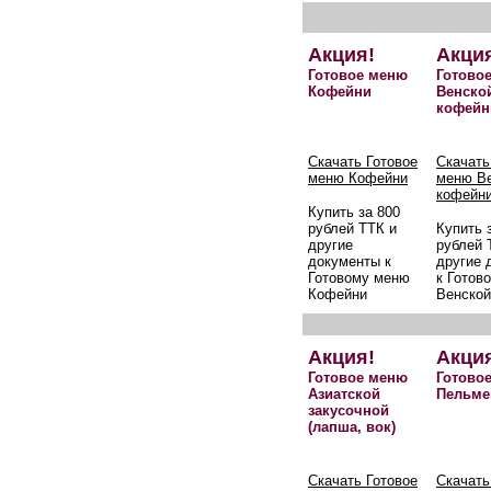
Акция!
Акци
Готовое меню
Готово
Кофейни
Венско
кофейн
Скачать Готовое
Скачать
меню Кофейни
меню В
кофейн
Купить за 800
рублей ТТК и
Купить 
другие
рублей 
документы к
другие 
Готовому меню
к Готов
Кофейни
Венской
Акция!
Акци
Готовое меню
Готово
Азиатской
Пельме
закусочной
(лапша, вок)
Скачать Готовое
Скачать