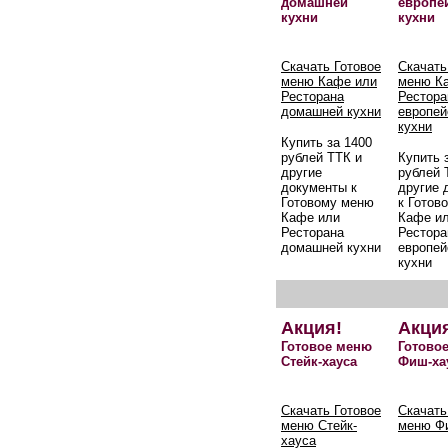
домашней
европе
кухни
кухни
Скачать Готовое
Скачать
меню Кафе или
меню К
Ресторана
Рестора
домашней кухни
европей
кухни
Купить за 1400
рублей ТТК и
Купить 
другие
рублей 
документы к
другие 
Готовому меню
к Готов
Кафе или
Кафе и
Ресторана
Рестора
домашней кухни
европей
кухни
Акция!
Акци
Готовое меню
Готово
Стейк-хауса
Фиш-ха
Скачать Готовое
Скачать
меню Стейк-
меню Ф
хауса