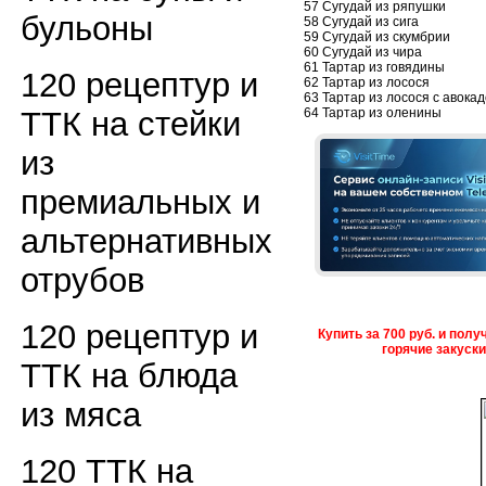
57 Сугудай из ряпушки
бульоны
58 Сугудай из сига
59 Сугудай из скумбрии
60 Сугудай из чира
61 Тартар из говядины
120 рецептур и
62 Тартар из лосося
63 Тартар из лосося с авокад
64 Тартар из оленины
ТТК на стейки
из
премиальных и
альтернативных
отрубов
120 рецептур и
Купить за 700 руб. и пол
горячие закуск
ТТК на блюда
из мяса
120 ТТК на