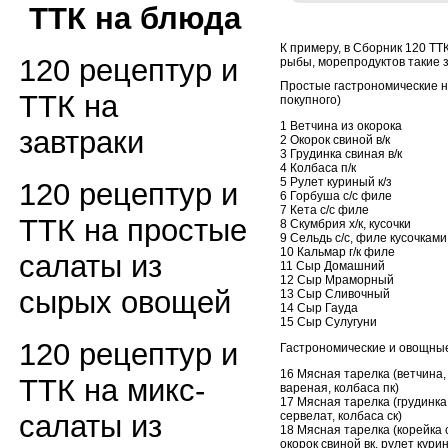
ТТК на блюда
К примеру, в Сборник 120 ТТК
120 рецептур и
рыбы, морепродуктов такие за
Простые гастрономические н
ТТК на
покупного)
1 Ветчина из окорока
завтраки
2 Окорок свиной в/к
3 Грудинка свиная в/к
4 Колбаса п/к
5 Рулет куриный к/з
120 рецептур и
6 Горбуша с/с филе
7 Кета с/с филе
ТТК на простые
8 Скумбрия х/к, кусочки
9 Сельдь с/с, филе кусочками
10 Кальмар г/к филе
салаты из
11 Сыр Домашний
12 Сыр Мраморный
сырых овощей
13 Сыр Сливочный
14 Сыр Гауда
15 Сыр Сулугуни
120 рецептур и
Гастрономические и овощны
16 Мясная тарелка (ветчина,
ТТК на микс-
вареная, колбаса пк)
17 Мясная тарелка (грудинка 
сервелат, колбаса ск)
салаты из
18 Мясная тарелка (корейка с
окорок свиной вк, рулет кури