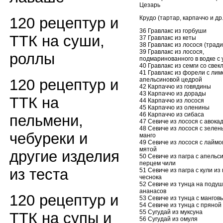
Цезарь
Крудо (тартар, карпаччо и др.
120 рецептур и
36 Гравлакс из горбуши
ТТК на суши,
37 Гравлакс из кеты
38 Гравлакс из лосося (трад
39 Гравлакс из лосося,
роллы
подмаринованного в водке с
40 Гравлакс из семги со свек
41 Гравлакс из форели с лим
апельсиновой цедрой
120 рецептур и
42 Карпаччо из говядины
43 Карпаччо из дорады
ТТК на
44 Карпаччо из лосося
45 Карпаччо из оленины
46 Карпаччо из сибаса
пельмени,
47 Севиче из лосося с авока
48 Севиче из лосося с зеле
чебуреки и
манго
49 Севиче из лосося с лаймо
мятой
другие изделия
50 Севиче из пагра с апельс
перцем чили
из теста
51 Севиче из пагра с кули из
чеснока
52 Севиче из тунца на подуш
ананасов
120 рецептур и
53 Севиче из тунца с мангов
54 Севиче из тунца с пряной
55 Сугудай из муксуна
ТТК на супы и
56 Сугудай из омуля