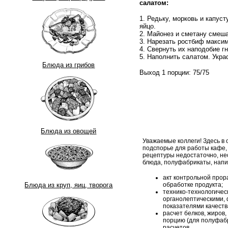
салатом:
1. Редьку, морковь и капус
яйцо.
2. Майонез и сметану смеша
3. Нарезать ростбиф максим
4. Свернуть их наподобие гн
5. Наполнить салатом. Укра
Блюда из грибов
Выход 1 порции: 75/75
Блюда из овощей
Уважаемые коллеги! Здесь в
подспорье для работы кафе,
рецептуры недостаточно, н
блюда, полуфабрикаты, напи
акт контрольной прор
обработке продукта;
Блюда из круп, яиц, творога
технико-технологическ
органолептическими, 
показателями качеств
расчет белков, жиров,
порцию (для полуфабр
расчетов.