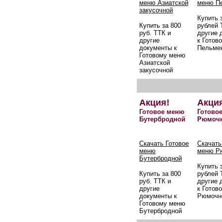
меню Азиатской
меню П
закусочной
Купить 
Купить за 800
рублей 
руб. ТТК и
другие 
другие
к Готов
документы к
Пельме
Готовому меню
Азиатской
закусочной
Акция!
Акци
Готовое меню
Готово
Бутербродной
Рюмоч
Скачать Готовое
Скачать
меню
меню Р
Бутербродной
Купить 
Купить за 800
рублей 
руб. ТТК и
другие 
другие
к Готов
документы к
Рюмочн
Готовому меню
Бутербродной