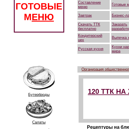
Составление
ГОТОВЫЕ
Готовые 
меню
М
ЕНЮ
Завтрак
Бизнес-л
Скачать ТТК
Заказать
бесплатно
разработ
Кондитерский
Выпечка 
цех
Кухни на
Русская кухня
мира
Организация общественног
120 ТТК Н
Бутерброды
Салаты
Рецептуры на блю