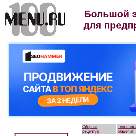
Большой э
для предп
Сборник
Технолог
рецептур
общепит