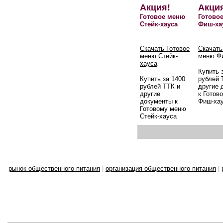
Акция!
Акци
Готовое меню
Готово
Стейк-хауса
Фиш-ха
Скачать Готовое
Скачать
меню Стейк-
меню Ф
хауса
Купить 
Купить за 1400
рублей 
рублей ТТК и
другие 
другие
к Готов
документы к
Фиш-ха
Готовому меню
Стейк-хауса
рынок общественного питания
|
организация общественного питания
|