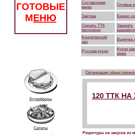
Составление
ГОТОВЫЕ
Готовые 
меню
М
ЕНЮ
Завтрак
Бизнес-л
Скачать ТТК
Заказать
бесплатно
разработ
Кондитерский
Выпечка 
цех
Кухни на
Русская кухня
мира
Организация общественног
120 ТТК Н
Бутерброды
Салаты
Рецептуры на закуски из 