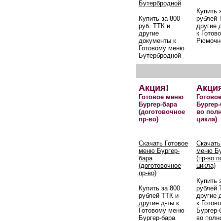
Бутербродной
Купить 
Купить за 800
рублей 
руб. ТТК и
другие 
другие
к Готов
документы к
Рюмочн
Готовому меню
Бутербродной
Акция!
Акци
Готовое меню
Готово
Бургер-бара
Бургер-
(доготовочное
во пол
пр-во)
цикла)
Скачать Готовое
Скачать
меню Бургер-
меню Бу
бара
(пр-во 
(доготовочное
цикла)
пр-во)
Купить 
Купить за 800
рублей 
рублей ТТК и
другие 
другие д-ты к
к Готов
Готовому меню
Бургер-б
Бургер-бара
во полн