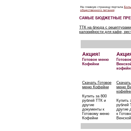
На главную страницу портала
Боль
общественного питания
САМЫЕ БЮДЖЕТНЫЕ ПРЕ
ТТК на блюда с рецептурами
калорийности для кафе, рес
Акция!
Акци
Готовое меню
Готово
Кофейни
Венско
кофейн
Скачать Готовое
Скачать
меню Кофейни
меню В
кофейн
Купить за 800
рублей ТТК и
Купить 
другие
рублей 
документы к
другие 
Готовому меню
к Готов
Кофейни
Венской