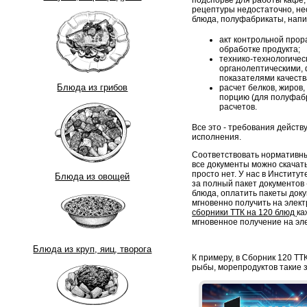
подспорье для работы кафе,
рецептуры недостаточно, н
блюда, полуфабрикаты, напи
акт контрольной прор
обработке продукта;
технико-технологическ
органолептическими, 
показателями качеств
Блюда из грибов
расчет белков, жиров,
порцию (для полуфабр
расчетов.
Все это - требования дейст
исполнения.
Соответствовать нормативны
все документы можно скачать
просто нет. У нас в Институ
Блюда из овощей
за полный пакет документов -
блюда, оплатить пакеты док
мгновенно получить на элект
сборники ТТК на 120 блюд
ка
мгновенное получение на эл
Блюда из круп, яиц, творога
К примеру, в Сборник 120 ТТК
рыбы, морепродуктов такие за