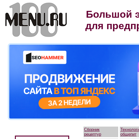
Большой э
для предп
Сборник
Технолог
рецептур
общепит