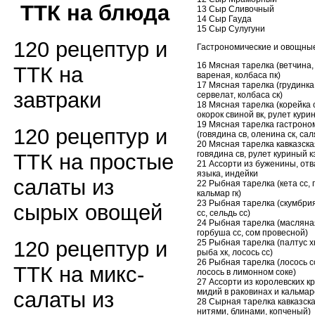
ТТК на блюда
13 Сыр Сливочный
14 Сыр Гауда
15 Сыр Сулугуни
120 рецептур и
Гастрономические и овощны
16 Мясная тарелка (ветчина,
ТТК на
вареная, колбаса пк)
17 Мясная тарелка (грудинка 
завтраки
сервелат, колбаса ск)
18 Мясная тарелка (корейка с
окорок свиной вк, рулет кури
19 Мясная тарелка гастроно
120 рецептур и
(говядина св, оленина ск, са
20 Мясная тарелка кавказска
говядина св, рулет куриный к
ТТК на простые
21 Ассорти из буженины, отв
языка, индейки
салаты из
22 Рыбная тарелка (кета сс, 
кальмар гк)
23 Рыбная тарелка (скумбрия
сырых овощей
сс, сельдь сс)
24 Рыбная тарелка (масляная
горбуша сс, сом провесной)
120 рецептур и
25 Рыбная тарелка (палтус х
рыба хк, лосось сс)
26 Рыбная тарелка (лосось сс
ТТК на микс-
лосось в лимонном соке)
27 Ассорти из королевских кр
мидий в раковинах и кальмар
салаты из
28 Сырная тарелка кавказска
нитями, блинами, копченый)