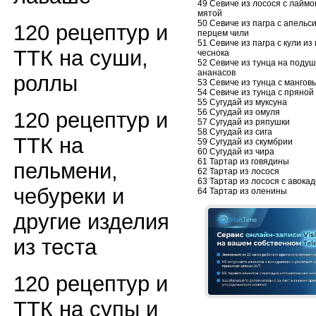
49 Севиче из лосося с лаймо
мятой
50 Севиче из пагра с апельс
120 рецептур и
перцем чили
51 Севиче из пагра с кули из
ТТК на суши,
чеснока
52 Севиче из тунца на подуш
ананасов
роллы
53 Севиче из тунца с мангов
54 Севиче из тунца с пряной
55 Сугудай из муксуна
56 Сугудай из омуля
120 рецептур и
57 Сугудай из ряпушки
58 Сугудай из сига
ТТК на
59 Сугудай из скумбрии
60 Сугудай из чира
61 Тартар из говядины
пельмени,
62 Тартар из лосося
63 Тартар из лосося с авокад
чебуреки и
64 Тартар из оленины
другие изделия
из теста
120 рецептур и
ТТК на супы и