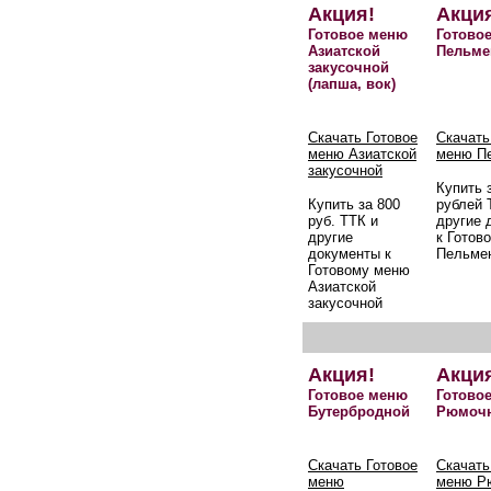
Акция!
Акци
Готовое меню
Готово
Азиатской
Пельме
закусочной
(лапша, вок)
Скачать Готовое
Скачать
меню Азиатской
меню П
закусочной
Купить 
Купить за 800
рублей 
руб. ТТК и
другие 
другие
к Готов
документы к
Пельме
Готовому меню
Азиатской
закусочной
Акция!
Акци
Готовое меню
Готово
Бутербродной
Рюмоч
Скачать Готовое
Скачать
меню
меню Р