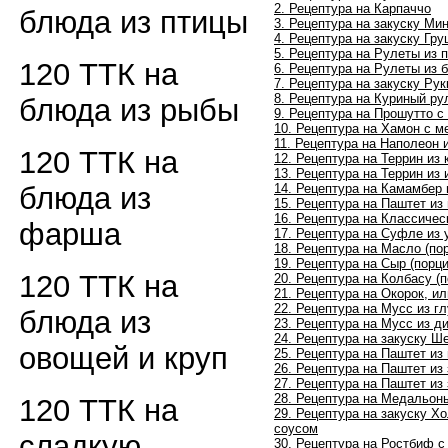
2. Рецептура на Карпаччо
блюда из птицы
3. Рецептура на закуску М
4. Рецептура на закуску Гр
5. Рецептура на Рулеты из 
120 ТТК на
6. Рецептура на Рулеты из 
7. Рецептура на закуску Ру
8. Рецептура на Куриный ру
блюда из рыбы
9. Рецептура на Прошутто с
10. Рецептура на Хамон с 
11. Рецептура на Наполеон 
120 ТТК на
12. Рецептура на Террин из 
13. Рецептура на Террин из
блюда из
14. Рецептура на Камамбер
15. Рецептура на Паштет из
16. Рецептура на Классиче
фарша
17. Рецептура на Суфле из 
18.
Рецептура на
Масло (по
19.
Рецептура на
Сыр (порц
120 ТТК на
20.
Рецептура на
Колбасу (
21.
Рецептура на
Окорок, ил
22.
Рецептура на
Мусс из г
блюда из
23.
Рецептура на
Мусс из ди
24.
Рецептура на закуску
Ше
овощей и круп
25.
Рецептура на
Паштет из 
26.
Рецептура на
Паштет из
27.
Рецептура на
Паштет из
28.
Рецептура на
Медальоны
120 ТТК на
29.
Рецептура на закуску
Хо
соусом
сладкую
30.
Рецептура на
Ростбиф с