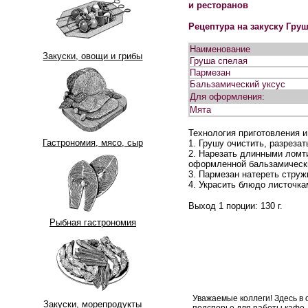
и ресторанов
Рецептура на закуску Гру
Наименование
Закуски, овощи и грибы
Груша спелая
Пармезан
Бальзамический уксус
Для оформления:
Мята
Технология приготовления 
Гастрономия, мясо, сыр
1. Грушу очистить, разреза
2. Нарезать длинными ломти
оформленной бальзамическ
3. Пармезан натереть струж
4. Украсить блюдо листочка
Выход 1 порции: 130 г.
Рыбная гастрономия
Уважаемые коллеги! Здесь в
Закуски, морепродукты