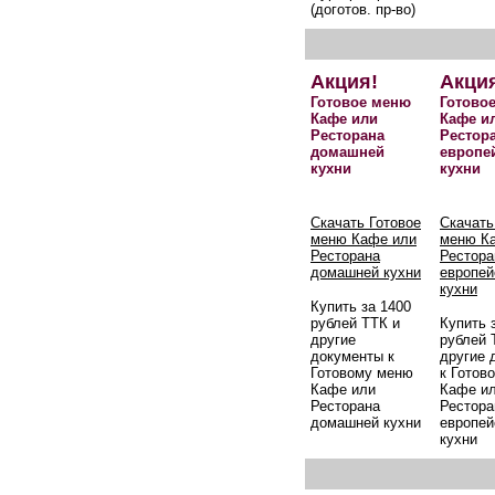
(доготов. пр-во)
Акция!
Акци
Готовое меню
Готово
Кафе или
Кафе и
Ресторана
Рестор
домашней
европе
кухни
кухни
Скачать Готовое
Скачать
меню Кафе или
меню К
Ресторана
Рестора
домашней кухни
европей
кухни
Купить за 1400
рублей ТТК и
Купить 
другие
рублей 
документы к
другие 
Готовому меню
к Готов
Кафе или
Кафе и
Ресторана
Рестора
домашней кухни
европей
кухни