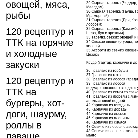
овощей, мяса,
29 Сырная тарелка (Чеддер,
Маасдам)
30 Сырная тарелка (Гауда, Г
рыбы
Мраморный)
31 Сырная тарелка (Бри, Коз
лососем)
120 рецептур и
32 Сырная тарелка (Камамбе
Шевр, Дуо с орехами)
33 Тарелка свежих овощей и
ТТК на горячие
34 Свежие овощи (огурцы, п
зелень)
35 Ассорти из свежих овощей
и холодные
Цезарь
закуски
Крудо (тартар, карпаччо и др.
36 Гравлакс из горбуши
37 Гравлакс из кеты
120 рецептур и
38 Гравлакс из лосося (трад
39 Гравлакс из лосося,
подмаринованного в водке с
ТТК на
40 Гравлакс из семги со свек
41 Гравлакс из форели с лим
бургеры, хот-
апельсиновой цедрой
42 Карпаччо из говядины
43 Карпаччо из дорады
доги, шаурму,
44 Карпаччо из лосося
45 Карпаччо из оленины
роллы в
46 Карпаччо из сибаса
47 Севиче из лосося с авока
48 Севиче из лосося с зеле
лаваше
манго