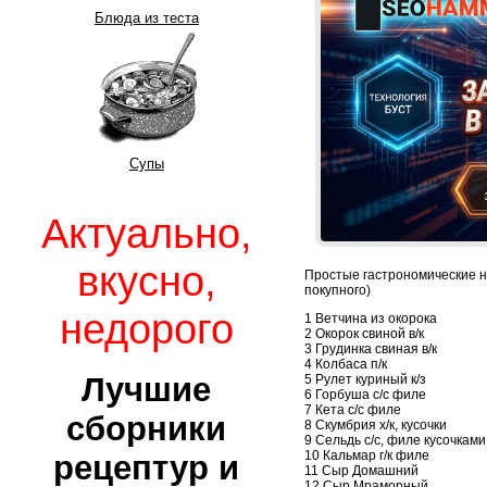
Блюда из теста
Супы
Актуально,
вкусно,
Простые гастрономические н
покупного)
недорого
1 Ветчина из окорока
2 Окорок свиной в/к
3 Грудинка свиная в/к
4 Колбаса п/к
Лучшие
5 Рулет куриный к/з
6 Горбуша с/с филе
7 Кета с/с филе
сборники
8 Скумбрия х/к, кусочки
9 Сельдь с/с, филе кусочками
10 Кальмар г/к филе
рецептур и
11 Сыр Домашний
12 Сыр Мраморный