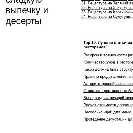
31.
Рецептура на
Телячий я
выпечку и
32.
Рецептура на Закуску из
33. Рецептура на Корзиночк
34. Рецептура на
Сулугуни, 
десерты
Top 10. Лучшие статьи из
ресторанов
"
Ресурсы и возможности ра
Количество блюд в рестор
Какой должна быть структ
Правила представления и
Алгоритм ценообразования
Стоимость ресторанных бл
Выгода одних позиций мен
Расчет стоимости дополн
Несколько идей для меню,
Проведение дегустаций д