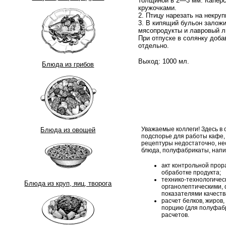
толщиной в 2—3 мм. Каперс
кружочками.
2. Птицу нарезать на некруп
3.
В кипящий бульон заложить
мясопродукты и лавровый ли
При отпуске в солянку доба
отдельно.
Выход:
1000 мл.
Блюда из грибов
Уважаемые коллеги! Здесь в
Блюда из овощей
подспорье для работы кафе,
рецептуры недостаточно, н
блюда, полуфабрикаты, напи
акт контрольной прор
обработке продукта;
технико-технологическ
Блюда из круп, яиц, творога
органолептическими, 
показателями качеств
расчет белков, жиров,
порцию (для полуфабр
расчетов.