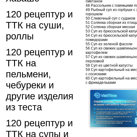
сметаной
48 Рассольник с говяжьими п
49 Рыбный суп из горбуши с
120 рецептур и
горошком
50 Сливочный суп с судаком
ТТК на суши,
51 Солянка сборная из птиц
52 Солянка сборная мясная
53 Суп из брюссельской кап
роллы
54 Суп из брюссельской капу
помидорами
55 Суп из зеленой фасоли
56 Суп из свежих шампиньон
120 рецептур и
картофелем
57 Суп из свежих шампиньон
ТТК на
перловкой
58 Суп из цветной капусты
59 Суп картофельный на мя
пельмени,
с сосисками
60 Суп картофельный на мя
чебуреки и
с фрикадельками
другие изделия
из теста
120 рецептур и
ТТК на супы и