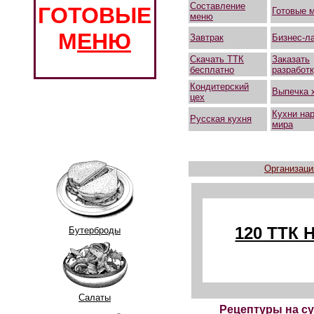
Составление
ГОТОВЫЕ
Готовые 
меню
М
ЕНЮ
Завтрак
Бизнес-л
Скачать ТТК
Заказать
бесплатно
разработ
Кондитерский
Выпечка 
цех
Кухни на
Русская кухня
мира
Организаци
120 ТТК
Бутерброды
Салаты
Рецептуры на су