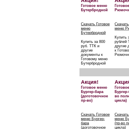
Акция!
Акци
Готовое меню
Готово
Бутербродной
Рюмоч
Скачать Готовое
Скачать
меню
меню Р
Бутербродной
Купить 
Купить за 800
рублей 
руб. ТТК и
другие 
другие
к Готов
документы к
Рюмочн
Готовому меню
Бутербродной
Акция!
Акци
Готовое меню
Готово
Бургер-бара
Бургер-
(доготовочное
во пол
пр-во)
цикла)
Скачать Готовое
Скачать
меню Бургер-
меню Бу
бара
(пр-во 
(доготовочное
цикла)