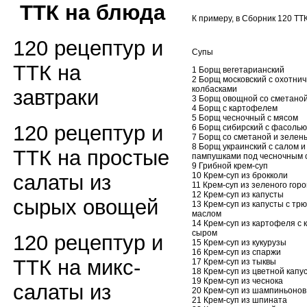
ТТК на блюда
К примеру, в Сборник 120 ТТК
120 рецептур и
Супы
ТТК на
1 Борщ вегетарианский
2 Борщ московский с охотни
колбасками
завтраки
3 Борщ овощной со сметано
4 Борщ с картофелем
5 Борщ чесночный с мясом
120 рецептур и
6 Борщ сибирский с фасолью
7 Борщ со сметаной и зелен
8 Борщ украинский с салом и
ТТК на простые
пампушками под чесночным 
9 Грибной крем-суп
10 Крем-суп из брокколи
салаты из
11 Крем-суп из зеленого гор
12 Крем-суп из капусты
сырых овощей
13 Крем-суп из капусты с т
маслом
14 Крем-суп из картофеля с 
сыром
120 рецептур и
15 Крем-суп из кукурузы
16 Крем-суп из спаржи
ТТК на микс-
17 Крем-суп из тыквы
18 Крем-суп из цветной капу
19 Крем-суп из чеснока
салаты из
20 Крем-суп из шампиньонов
21 Крем-суп из шпината