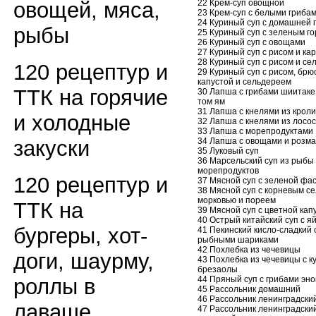
22 Крем-суп овощной
овощей, мяса,
23 Крем-суп с белыми гриба
24 Куриный суп с домашней 
рыбы
25 Куриный суп с зеленым г
26 Куриный суп с овощами
27 Куриный суп с рисом и к
28 Куриный суп с рисом и с
120 рецептур и
29 Куриный суп с рисом, брю
капустой и сельдереем
ТТК на горячие
30 Лапша с грибами шиитаке
том ям
31 Лапша с кнелями из кроли
и холодные
32 Лапша с кнелями из лосо
33 Лапша с морепродуктами
34 Лапша с овощами и розм
закуски
35 Луковый суп
36 Марсельский суп из рыбы
морепродуктов
120 рецептур и
37 Мясной суп с зеленой фа
38 Мясной суп с корневым с
морковью и пореем
ТТК на
39 Мясной суп с цветной кап
40 Острый китайский суп с я
бургеры, хот-
41 Пекинский кисло-сладкий 
рыбными шариками
42 Похлебка из чечевицы
доги, шаурму,
43 Похлебка из чечевицы с к
брезаолы
44 Пряный суп с грибами эно
роллы в
45 Рассольник домашний
46 Рассольник ленинградски
лаваше
47 Рассольник ленинградски