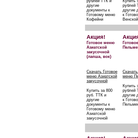
рублей ТТК и
Купить 
другие
рублей 
документы к
другие 
Готовому меню
к Готов
Кофейни
Венской
Акция!
Акци
Готовое меню
Готово
Азиатской
Пельме
закусочной
(лапша, вок)
Скачать Готовое
Скачать
меню Азиатской
меню П
закусочной
Купить 
Купить за 800
рублей 
руб. ТТК и
другие 
другие
к Готов
документы к
Пельме
Готовому меню
Азиатской
закусочной