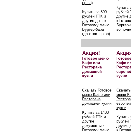
пр-во)
Купить 
Купить за 800
рублей 
рублей ТТК и
другие 
другие д-ты к
к Готов
Готовому меню
Бургер-б
Бургер-бара
во полн
(доготов. пр-во)
Акция!
Акци
Готовое меню
Готово
Кафе или
Кафе и
Ресторана
Рестор
домашней
европе
кухни
кухни
Скачать Готовое
Скачать
меню Кафе или
меню К
Ресторана
Рестора
домашней кухни
европей
кухни
Купить за 1400
рублей ТТК и
Купить 
другие
рублей 
документы к
другие 
Готовому меню
к Готов