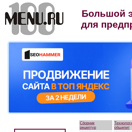
Большой э
для предп
Сборник
Технолог
рецептур
общепит