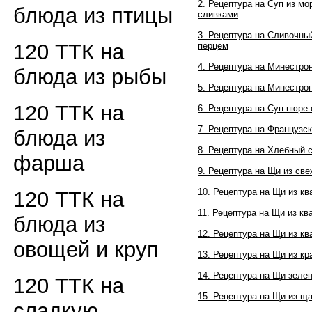
2. Рецептура на Суп из м
блюда из птицы
сливками
3. Рецептура на Сливочны
120 ТТК на
перцем
4. Рецептура на Минестро
блюда из рыбы
5. Рецептура на Минестро
120 ТТК на
6. Рецептура на Суп-пюр
7. Рецептура на Французс
блюда из
8. Рецептура на Хлебный 
фарша
9. Рецептура на Щи из св
10. Рецептура на Щи из к
120 ТТК на
11. Рецептура на Щи из кв
блюда из
12. Рецептура на Щи из к
овощей и круп
13. Рецептура на Щи из к
14. Рецептура на Щи зеле
120 ТТК на
15. Рецептура на Щи из щ
сладкую