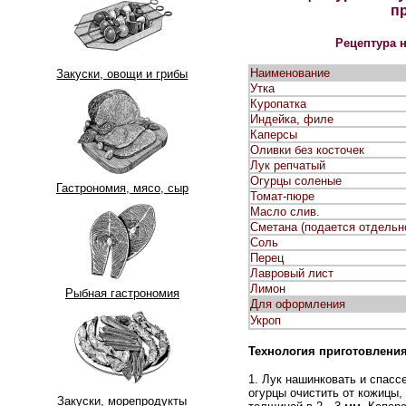
п
Рецептура 
Наименование
Закуски, овощи и грибы
Утка
Куропатка
Индейка, филе
Каперсы
Оливки без косточек
Лук репчатый
Огурцы соленые
Гастрономия, мясо, сыр
Томат-пюре
Масло слив.
Сметана (подается отдельн
Соль
Перец
Лавровый лист
Лимон
Рыбная гастрономия
Для оформления
Укроп
Технология приготовлени
1. Лук нашинковать и спасс
огурцы очистить от кожицы,
Закуски, морепродукты