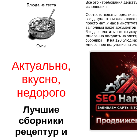
Все это - требования дейст
Блюда из теста
исполнения.
Соответствовать нормативны
все документы можно скачать
просто нет. У нас в Институ
за полный пакет документов -
блюда, оплатить пакеты док
мгновенно получить на элект
сборники ТТК на 120 блюд
ка
мгновенное получение на эл
Супы
Актуально,
вкусно,
недорого
Лучшие
сборники
рецептур и