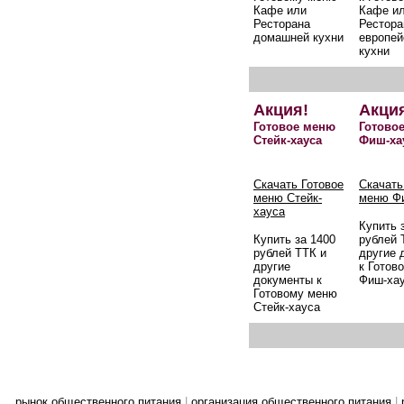
Кафе или
Кафе и
Ресторана
Рестора
домашней кухни
европей
кухни
Акция!
Акци
Готовое меню
Готово
Стейк-хауса
Фиш-ха
Скачать Готовое
Скачать
меню Стейк-
меню Ф
хауса
Купить 
Купить за 1400
рублей 
рублей ТТК и
другие 
другие
к Готов
документы к
Фиш-ха
Готовому меню
Стейк-хауса
рынок общественного питания
|
организация общественного питания
|