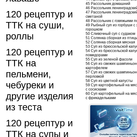
45 Рассольник домашний
46 Рассольник ленинградски
120 рецептур и
47 Рассольник ленинградски
сметаной
48 Рассольник с говяжьими п
ТТК на суши,
49 Рыбный суп из горбуши с
горошком
роллы
50 Сливочный суп с судаком
51 Солянка сборная из птиц
52 Солянка сборная мясная
53 Суп из брюссельской кап
120 рецептур и
54 Суп из брюссельской капу
помидорами
55 Суп из зеленой фасоли
ТТК на
56 Суп из свежих шампиньон
картофелем
пельмени,
57 Суп из свежих шампиньон
перловкой
58 Суп из цветной капусты
чебуреки и
59 Суп картофельный на мя
с сосисками
другие изделия
60 Суп картофельный на мя
с фрикадельками
из теста
120 рецептур и
ТТК на супы и