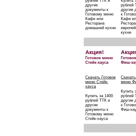
рублей ТТК и
Купить 
другие
рублей 
документы к
другие 
Готовому меню
к Готов
Кафе или
Кафе и
Ресторана
Рестора
домашней кухни
европей
кухни
Акция!
Акци
Готовое меню
Готово
Стейк-хауса
Фиш-ха
Скачать Готовое
Скачать
меню Стейк-
меню Ф
хауса
Купить 
Купить за 1400
рублей 
рублей ТТК и
другие 
другие
к Готов
документы к
Фиш-ха
Готовому меню
Стейк-хауса