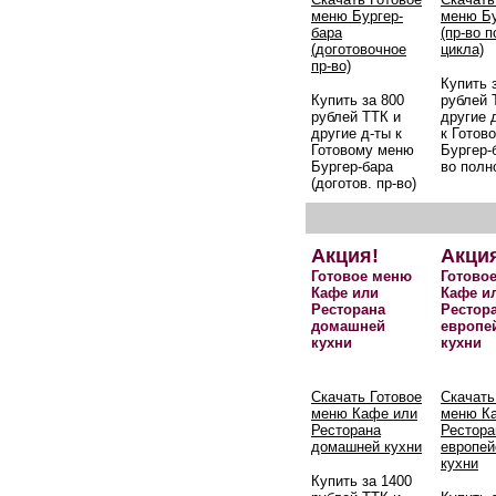
меню Бургер-
меню Бу
бара
(пр-во 
(доготовочное
цикла)
пр-во)
Купить 
Купить за 800
рублей 
рублей ТТК и
другие 
другие д-ты к
к Готов
Готовому меню
Бургер-б
Бургер-бара
во полн
(доготов. пр-во)
Акция!
Акци
Готовое меню
Готово
Кафе или
Кафе и
Ресторана
Рестор
домашней
европе
кухни
кухни
Скачать Готовое
Скачать
меню Кафе или
меню К
Ресторана
Рестора
домашней кухни
европей
кухни
Купить за 1400