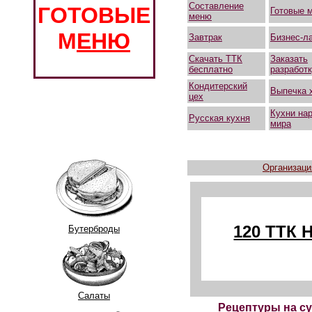
Составление
ГОТОВЫЕ
Готовые 
меню
М
ЕНЮ
Завтрак
Бизнес-л
Скачать ТТК
Заказать
бесплатно
разработ
Кондитерский
Выпечка 
цех
Кухни на
Русская кухня
мира
Организаци
120 ТТК
Бутерброды
Салаты
Рецептуры на су