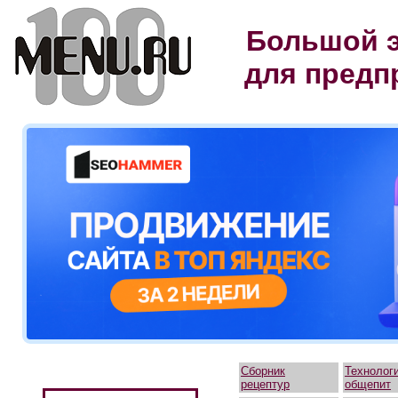
Большой э
для предп
Сборник
Технолог
рецептур
общепит