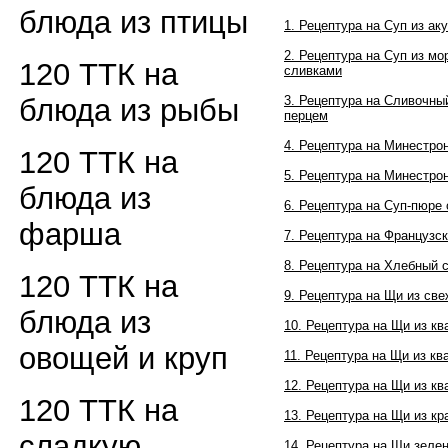
блюда из птицы
1. Рецептура на Суп из ак
2. Рецептура на Суп из м
120 ТТК на
сливками
3. Рецептура на Сливочны
блюда из рыбы
перцем
4. Рецептура на Минестро
120 ТТК на
5. Рецептура на Минестро
блюда из
6. Рецептура на Суп-пюр
фарша
7. Рецептура на Французс
8. Рецептура на Хлебный 
120 ТТК на
9. Рецептура на Щи из св
блюда из
10. Рецептура на Щи из к
овощей и круп
11. Рецептура на Щи из кв
12. Рецептура на Щи из к
120 ТТК на
13. Рецептура на Щи из к
сладкую
14. Рецептура на Щи зеле