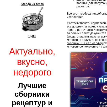
порцию (для полуфабр
Блюда из теста
расчетов.
Все это - требования дейст
исполнения.
Соответствовать нормативны
все документы можно скачать
просто нет. У нас в Институ
за полный пакет документов -
Супы
блюда, оплатить пакеты док
мгновенно получить на элект
сборники ТТК на 120 блюд
ка
мгновенное получение на эл
Актуально,
вкусно,
недорого
Лучшие
сборники
рецептур и