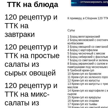
ТТК на блюда
120 рецептур и
К примеру, в Сборник 120 ТТК
ТТК на
Супы
завтраки
1 Борщ вегетарианский
2 Борщ московский с охотни
колбасками
120 рецептур и
3 Борщ овощной со сметано
4 Борщ с картофелем
ТТК на простые
5 Борщ чесночный с мясом
6 Борщ сибирский с фасолью
7 Борщ со сметаной и зелен
салаты из
8 Борщ украинский с салом и
пампушками под чесночным 
9 Грибной крем-суп
сырых овощей
10 Крем-суп из брокколи
11 Крем-суп из зеленого гор
12 Крем-суп из капусты
120 рецептур и
13 Крем-суп из капусты с т
маслом
14 Крем-суп из картофеля с 
ТТК на микс-
сыром
15 Крем-суп из кукурузы
салаты из
16 Крем-суп из спаржи
17 Крем-суп из тыквы
18 Крем-суп из цветной капу