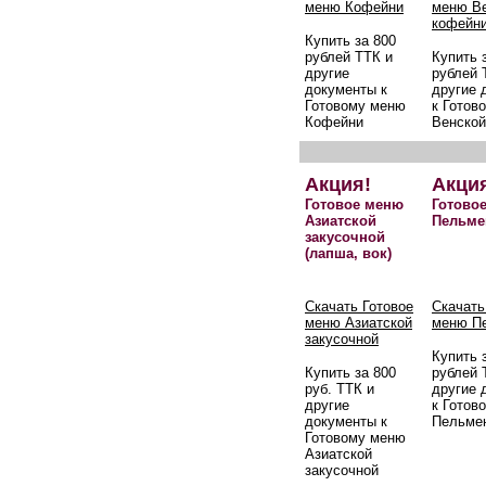
меню Кофейни
меню В
кофейн
Купить за 800
рублей ТТК и
Купить 
другие
рублей 
документы к
другие 
Готовому меню
к Готов
Кофейни
Венской
Акция!
Акци
Готовое меню
Готово
Азиатской
Пельме
закусочной
(лапша, вок)
Скачать Готовое
Скачать
меню Азиатской
меню П
закусочной
Купить 
Купить за 800
рублей 
руб. ТТК и
другие 
другие
к Готов
документы к
Пельме
Готовому меню
Азиатской
закусочной