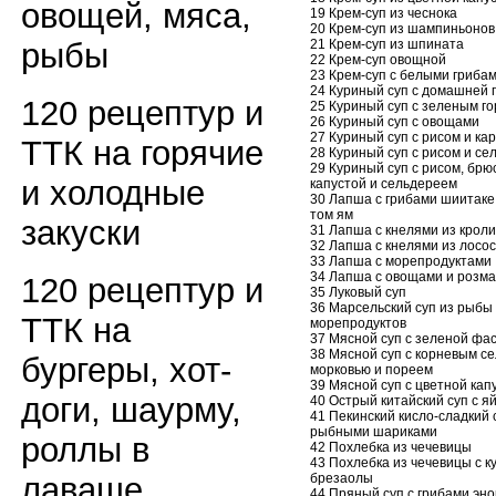
овощей, мяса,
19 Крем-суп из чеснока
20 Крем-суп из шампиньонов
21 Крем-суп из шпината
рыбы
22 Крем-суп овощной
23 Крем-суп с белыми гриба
24 Куриный суп с домашней 
120 рецептур и
25 Куриный суп с зеленым г
26 Куриный суп с овощами
27 Куриный суп с рисом и к
ТТК на горячие
28 Куриный суп с рисом и с
29 Куриный суп с рисом, брю
и холодные
капустой и сельдереем
30 Лапша с грибами шиитаке
том ям
закуски
31 Лапша с кнелями из кроли
32 Лапша с кнелями из лосо
33 Лапша с морепродуктами
34 Лапша с овощами и розм
120 рецептур и
35 Луковый суп
36 Марсельский суп из рыбы
ТТК на
морепродуктов
37 Мясной суп с зеленой фа
38 Мясной суп с корневым с
бургеры, хот-
морковью и пореем
39 Мясной суп с цветной кап
доги, шаурму,
40 Острый китайский суп с я
41 Пекинский кисло-сладкий 
рыбными шариками
роллы в
42 Похлебка из чечевицы
43 Похлебка из чечевицы с к
брезаолы
лаваше
44 Пряный суп с грибами эно