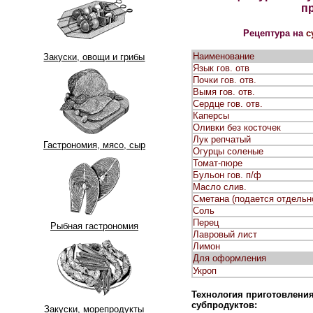
п
Рецептура на
с
Наименование
Закуски, овощи и грибы
Язык гов. отв
Почки гов. отв.
Вымя гов. отв.
Сердце гов. отв.
Каперсы
Оливки без косточек
Лук репчатый
Гастрономия, мясо, сыр
Огурцы соленые
Томат-пюре
Бульон гов. п/ф
Масло слив.
Сметана (подается отдельн
Соль
Перец
Рыбная гастрономия
Лавровый лист
Лимон
Для оформления
Укроп
Технология приготовлени
субпродуктов:
Закуски, морепродукты