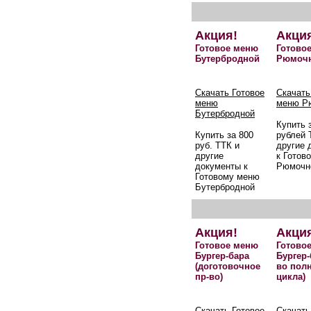
Акция!
Акци
Готовое меню
Готово
Бутербродной
Рюмоч
Скачать Готовое
Скачать
меню
меню Р
Бутербродной
Купить 
Купить за 800
рублей 
руб. ТТК и
другие 
другие
к Готов
документы к
Рюмочн
Готовому меню
Бутербродной
Акция!
Акци
Готовое меню
Готово
Бургер-бара
Бургер-
(доготовочное
во пол
пр-во)
цикла)
Скачать Готовое
Скачать