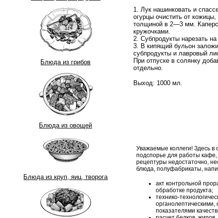
1. Лук нашинковать и спасс
огурцы очистить от кожицы,
толщиной в 2—3 мм. Каперс
кружочками.
2. Субпродукты нарезать на
3.
В кипящий бульон заложить
субпродукты и лавровый лис
При отпуске в солянку доба
Блюда из грибов
отдельно.
Выход:
1000 мл.
Блюда из овощей
Уважаемые коллеги! Здесь в
подспорье для работы кафе,
рецептуры недостаточно, н
блюда, полуфабрикаты, напи
Блюда из круп, яиц, творога
акт контрольной прор
обработке продукта;
технико-технологическ
органолептическими, 
показателями качеств
расчет белков, жиров,