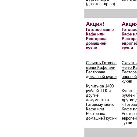
(доготов. пр-во)
Акция!
Акци
Готовое меню
Готово
Кафе или
Кафе и
Ресторана
Рестор
домашней
европе
кухни
кухни
Скачать Готовое
Скачать
меню Кафе или
меню К
Ресторана
Рестора
домашней кухни
европей
кухни
Купить за 1400
рублей ТТК и
Купить 
другие
рублей 
документы к
другие 
Готовому меню
к Готов
Кафе или
Кафе и
Ресторана
Рестора
домашней кухни
европей
кухни