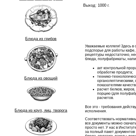
Выход: 1000 г.
Блюда из грибов
Уважаемые коллеги! Здесь в
подспорье для работы кафе,
рецептуры недостаточно, н
блюда, полуфабрикаты, напи
акт контрольной прор
обработке продукта;
технико-технологическ
Блюда из овощей
органолептическими, 
показателями качеств
расчет белков, жиров,
порцию (для полуфабр
расчетов.
Все это - требования дейст
Блюда из круп, яиц, творога
исполнения.
Соответствовать нормативны
все документы можно скачать
просто нет. У нас в Институ
за полный пакет документов -
блюда, оплатить пакеты док