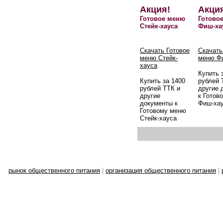
Акция!
Акци
Готовое меню
Готово
Стейк-хауса
Фиш-ха
Скачать Готовое
Скачать
меню Стейк-
меню Ф
хауса
Купить 
Купить за 1400
рублей 
рублей ТТК и
другие 
другие
к Готов
документы к
Фиш-ха
Готовому меню
Стейк-хауса
рынок общественного питания
|
организация общественного питания
|