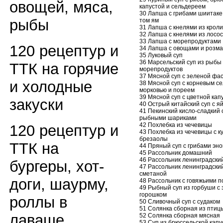
овощей, мяса,
капустой и сельдереем
30 Лапша с грибами шиитаке
рыбы
том ям
31 Лапша с кнелями из кроли
32 Лапша с кнелями из лосо
33 Лапша с морепродуктами
120 рецептур и
34 Лапша с овощами и розм
35 Луковый суп
36 Марсельский суп из рыбы
ТТК на горячие
морепродуктов
37 Мясной суп с зеленой фа
и холодные
38 Мясной суп с корневым с
морковью и пореем
39 Мясной суп с цветной кап
закуски
40 Острый китайский суп с я
41 Пекинский кисло-сладкий 
рыбными шариками
42 Похлебка из чечевицы
120 рецептур и
43 Похлебка из чечевицы с к
брезаолы
ТТК на
44 Пряный суп с грибами эно
45 Рассольник домашний
46 Рассольник ленинградски
бургеры, хот-
47 Рассольник ленинградски
сметаной
доги, шаурму,
48 Рассольник с говяжьими п
49 Рыбный суп из горбуши с
горошком
роллы в
50 Сливочный суп с судаком
51 Солянка сборная из птиц
лаваше
52 Солянка сборная мясная
53 Суп из брюссельской кап