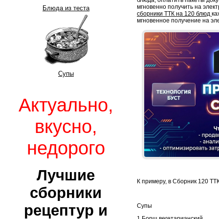
мгновенно получить на элект
Блюда из теста
сборники ТТК на 120 блюд
ка
мгновенное получение на эл
Супы
Актуально,
вкусно,
недорого
Лучшие
К примеру, в Сборник 120 ТТК
сборники
рецептур и
Супы
1 Борщ вегетарианский