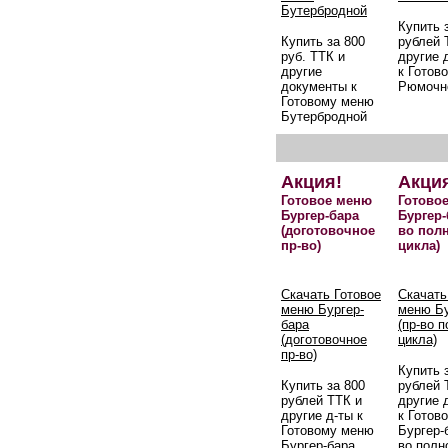
Бутербродной
Купить 
Купить за 800
рублей 
руб. ТТК и
другие 
другие
к Готов
документы к
Рюмочн
Готовому меню
Бутербродной
Акция!
Акци
Готовое меню
Готово
Бургер-бара
Бургер-
(доготовочное
во пол
пр-во)
цикла)
Скачать Готовое
Скачать
меню Бургер-
меню Бу
бара
(пр-во 
(доготовочное
цикла)
пр-во)
Купить 
Купить за 800
рублей 
рублей ТТК и
другие 
другие д-ты к
к Готов
Готовому меню
Бургер-б
Бургер-бара
во полн