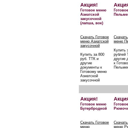
Акция!
Акци
Готовое меню
Готово
Азиатской
Пельме
закусочной
(лапша, вок)
Скачать Готовое
Скачать
меню Азиатской
меню П
закусочной
Купить 
Купить за 800
рублей 
руб. ТТК и
другие 
другие
к Готов
документы к
Пельме
Готовому меню
Азиатской
закусочной
Акция!
Акци
Готовое меню
Готово
Бутербродной
Рюмоч
Скачать Готовое
Скачать
меню
меню Р