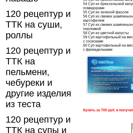
54 Суп из брюссельской капу
помидорами
120 рецептур и
55 Суп из зеленой фасоли
56 Суп из свежих шампиньон
картофелем
ТТК на суши,
57 Суп из свежих шампиньон
перловкой
роллы
58 Суп из цветной капусты
59 Суп картофельный на мя
с сосисками
60 Суп картофельный на мя
120 рецептур и
с фрикадельками
ТТК на
пельмени,
чебуреки и
другие изделия
из теста
Купить за 700 руб. и получ
120 рецептур и
ТТК на супы и