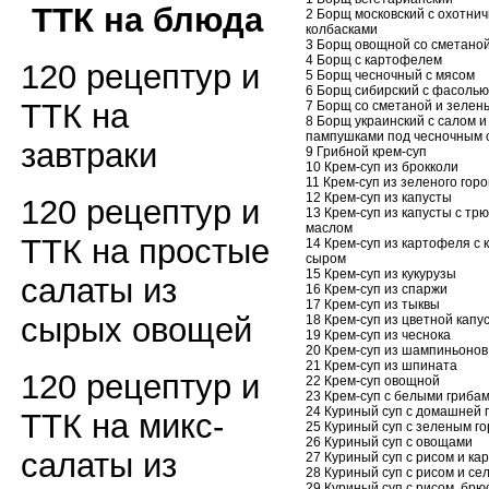
ТТК на блюда
2 Борщ московский с охотни
колбасками
3 Борщ овощной со сметано
4 Борщ с картофелем
120 рецептур и
5 Борщ чесночный с мясом
6 Борщ сибирский с фасолью
ТТК на
7 Борщ со сметаной и зелен
8 Борщ украинский с салом и
пампушками под чесночным 
завтраки
9 Грибной крем-суп
10 Крем-суп из брокколи
11 Крем-суп из зеленого гор
12 Крем-суп из капусты
120 рецептур и
13 Крем-суп из капусты с т
маслом
ТТК на простые
14 Крем-суп из картофеля с 
сыром
15 Крем-суп из кукурузы
салаты из
16 Крем-суп из спаржи
17 Крем-суп из тыквы
сырых овощей
18 Крем-суп из цветной капу
19 Крем-суп из чеснока
20 Крем-суп из шампиньонов
21 Крем-суп из шпината
120 рецептур и
22 Крем-суп овощной
23 Крем-суп с белыми гриба
24 Куриный суп с домашней 
ТТК на микс-
25 Куриный суп с зеленым г
26 Куриный суп с овощами
салаты из
27 Куриный суп с рисом и к
28 Куриный суп с рисом и с
29 Куриный суп с рисом, брю