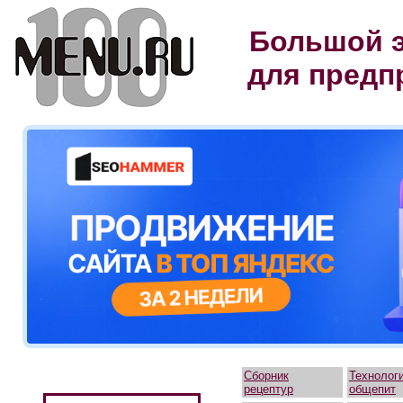
Большой э
для предп
Сборник
Технолог
рецептур
общепит