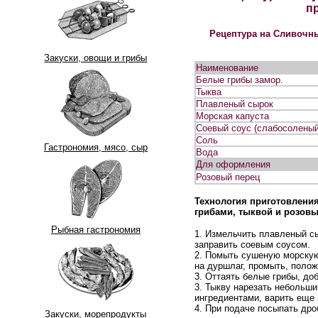
п
Рецептура на
Сливочны
Закуски, овощи и грибы
Наименование
Белые грибы замор.
Тыква
Плавленый сырок
Морская капуста
Соевый соус (слабосоленый
Соль
Гастрономия, мясо, сыр
Вода
Для оформления
Розовый перец
Технология приготовлени
грибами, тыквой и розов
Рыбная гастрономия
1. Измельчить плавленый сы
заправить соевым соусом.
2. Помыть сушеную морскую 
на дуршлаг, промыть, полож
3. Оттаять белые грибы, доб
3. Тыкву нарезать небольши
ингредиентами, варить еще 
4. При подаче посыпать др
Закуски, морепродукты