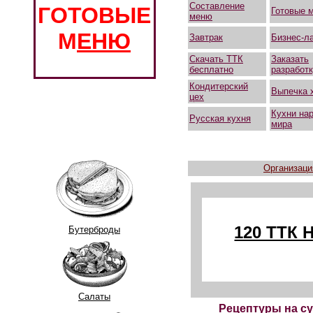
Составление
ГОТОВЫЕ
Готовые 
меню
М
ЕНЮ
Завтрак
Бизнес-л
Скачать ТТК
Заказать
бесплатно
разработ
Кондитерский
Выпечка 
цех
Кухни на
Русская кухня
мира
Организаци
120 ТТК
Бутерброды
Салаты
Рецептуры на су