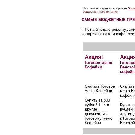
На главную страницу портала
Боль
общественного питания
САМЫЕ БЮДЖЕТНЫЕ ПРЕ
ТТК на блюда с рецептурами
калорийности для кафе, рес
Акция!
Акци
Готовое меню
Готово
Кофейни
Венско
кофейн
Скачать Готовое
Скачать
меню Кофейни
меню В
кофейн
Купить за 800
рублей ТТК и
Купить 
другие
рублей 
документы к
другие 
Готовому меню
к Готов
Кофейни
Венской